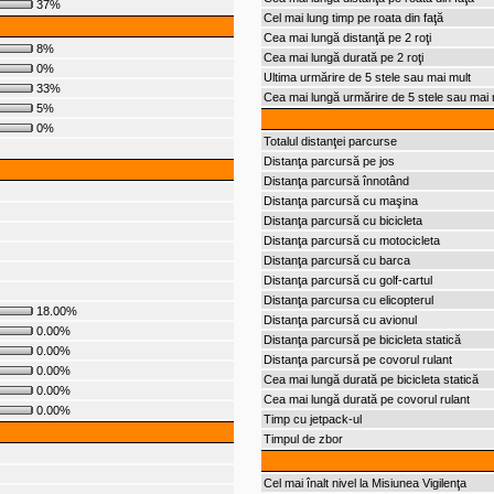
37%
Cel mai lung timp pe roata din faţă
Cea mai lungă distanţă pe 2 roţi
8%
Cea mai lungă durată pe 2 roţi
0%
Ultima urmărire de 5 stele sau mai mult
33%
Cea mai lungă urmărire de 5 stele sau mai 
5%
0%
Totalul distanţei parcurse
Distanţa parcursă pe jos
Distanţa parcursă înnotând
Distanţa parcursă cu maşina
Distanţa parcursă cu bicicleta
Distanţa parcursă cu motocicleta
Distanţa parcursă cu barca
Distanţa parcursă cu golf-cartul
Distanţa parcursa cu elicopterul
18.00%
Distanţa parcursă cu avionul
0.00%
Distanţa parcursă pe bicicleta statică
0.00%
Distanţa parcursă pe covorul rulant
0.00%
Cea mai lungă durată pe bicicleta statică
0.00%
Cea mai lungă durată pe covorul rulant
0.00%
Timp cu jetpack-ul
Timpul de zbor
Cel mai înalt nivel la Misiunea Vigilenţa