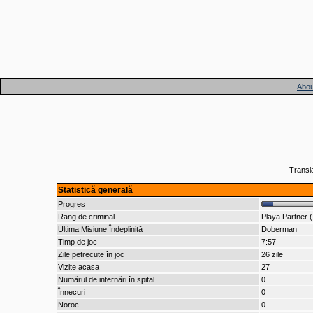
Abou
Transl
Statistică generală
Progres
Rang de criminal
Playa Partner 
Ultima Misiune Îndeplinită
Doberman
Timp de joc
7:57
Zile petrecute în joc
26 zile
Vizite acasa
27
Numărul de internări în spital
0
Înnecuri
0
Noroc
0