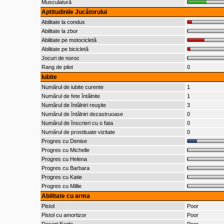
Musculatură
Aptitudinile Jucătorului
Abilitate la condus
Abilitate la zbor
Abilitate pe motocicletă
Abilitate pe bicicletă
Jocuri de noroc
Rang de pilot
0
Iubite
Numărul de iubite curente
1
Numărul de fete întâlnite
1
Numărul de întâlniri reuşite
3
Numărul de întâlniri dezastruoase
0
Numărul de înscrieri cu o fata
0
Numărul de prostituate vizitate
0
Progres cu Denise
Progres cu Michelle
Progres cu Helena
Progres cu Barbara
Progres cu Katie
Progres cu Millie
Abilitate cu arma
Pistol
Poor
Pistol cu amortizor
Poor