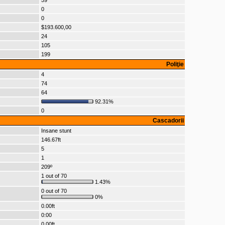
59
0
0
$193.600,00
24
105
199
Poliţie
4
74
64
92.31%
0
Cascadorii
Insane stunt
146.67ft
5
1
209º
1 out of 70
1.43%
0 out of 70
0%
0.00ft
0:00
0.00ft