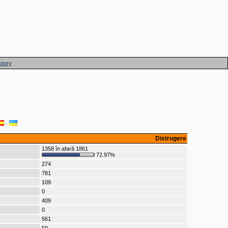
story
·
Distrugere
1358 în afară 1861
72.97%
274
781
109
0
409
0
561