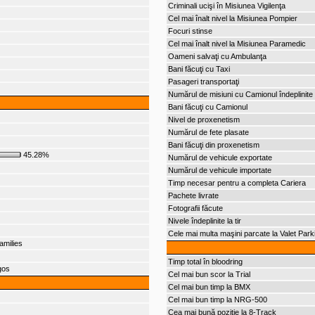
Criminali ucişi în Misiunea Vigilenţa
Cel mai înalt nivel la Misiunea Pompier
Focuri stinse
Cel mai înalt nivel la Misiunea Paramedic
Oameni salvaţi cu Ambulanţa
Bani făcuţi cu Taxi
Pasageri transportaţi
Numărul de misiuni cu Camionul îndeplinite
Bani făcuţi cu Camionul
Nivel de proxenetism
Numărul de fete plasate
Bani făcuţi din proxenetism
45.28%
Numărul de vehicule exportate
Numărul de vehicule importate
Timp necesar pentru a completa Cariera
Pachete livrate
Fotografii făcute
Nivele îndeplinite la tir
Cele mai multa maşini parcate la Valet Park
amilies
Timp total în bloodring
gos
Cel mai bun scor la Trial
Cel mai bun timp la BMX
Cel mai bun timp la NRG-500
Cea mai bună poziţie la 8-Track