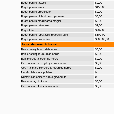
Buget pentru tatuaje
$0,00
Buget pentru frizer
$150,00
Buget pentru prostituate
$0,00
Buget pentru cluburi de strip-tease
$0,00
Buget pentru modificarea maşinii
$0,00
Buget pentru mâncare
$2,00
Buget total
$287,00
Buget pentru reparaţii şi revopsiri auto
$300,00
Buget pentru proprietăţi
$50.000,00
Jocuri de noroc & Furturi
Bani cheltuiţi la jocuri de noroc
$0,00
Bani câştigaţi la jocuri de noroc
$0,00
Bani pierduţi la jocuri de noroc
$0,00
Cel mai mare câştig la jocuri de noroc
$0,00
Cea mai mare pierdere la jocuri de noroc
$0,00
Numărul de case prădate
0
Numărul de obiecte furate şi vândute
0
Bani adunaţi din furturi
$0,00
Cel mai mare furt într-o noapte
$0,00