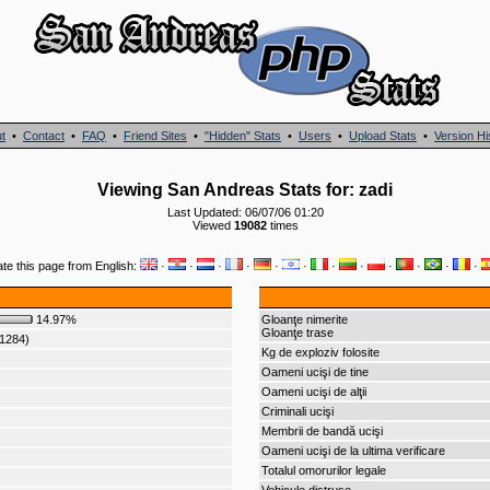
t
•
Contact
•
FAQ
•
Friend Sites
•
"Hidden" Stats
•
Users
•
Upload Stats
•
Version Hi
Viewing San Andreas Stats for: zadi
Last Updated: 06/07/06 01:20
Viewed
19082
times
ate this page from English:
·
·
·
·
·
·
·
·
·
·
·
·
14.97%
Gloanţe nimerite
Gloanţe trase
(1284)
Kg de exploziv folosite
Oameni ucişi de tine
Oameni ucişi de alţii
Criminali ucişi
Membrii de bandă ucişi
Oameni ucişi de la ultima verificare
Totalul omorurilor legale