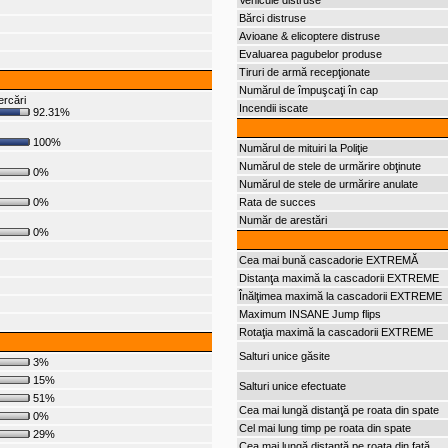
Vehicule distruse
Bărci distruse
Avioane & elicoptere distruse
Evaluarea pagubelor produse
Tiruri de armă recepţionate
Numărul de împuşcaţi în cap
ercări
Incendii iscate
92.31%
100%
Numărul de mituiri la Poliţie
Numărul de stele de urmărire obţinute
0%
Numărul de stele de urmărire anulate
0%
Rata de succes
Număr de arestări
0%
Cea mai bună cascadorie EXTREMĂ
Distanţa maximă la cascadorii EXTREME
Înălţimea maximă la cascadorii EXTREME
Maximum INSANE Jump flips
Rotaţia maximă la cascadorii EXTREME
Salturi unice găsite
3%
15%
Salturi unice efectuate
51%
Cea mai lungă distanţă pe roata din spate
0%
Cel mai lung timp pe roata din spate
29%
Cea mai lungă distanţă pe roata din faţă