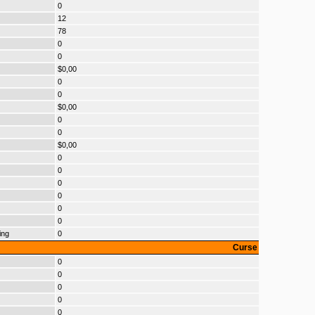
0
12
78
0
0
$0,00
0
0
$0,00
0
0
$0,00
0
0
0
0
0
0
ing
0
Curse
0
0
0
0
0