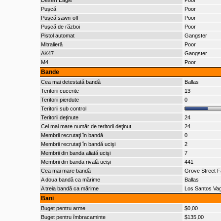
Desert Eagle
Poor
Puşcă
Poor
Puşcă sawn-off
Poor
Puşcă de război
Poor
Pistol automat
Gangster
Mitralieră
Poor
AK47
Gangster
M4
Poor
Bande
Cea mai detestată bandă
Ballas
Teritorii cucerite
13
Teritorii pierdute
0
Teritorii sub control
Teritorii deţinute
24
Cel mai mare număr de teritorii deţinut
24
Membrii recrutaţi în bandă
0
Membrii recrutaţi în bandă ucişi
2
Membrii din banda aliată ucişi
7
Membrii din banda rivală ucişi
441
Cea mai mare bandă
Grove Street F
A doua bandă ca mărime
Ballas
A treia bandă ca mărime
Los Santos Va
Bani
Buget pentru arme
$0,00
Buget pentru îmbracaminte
$135,00