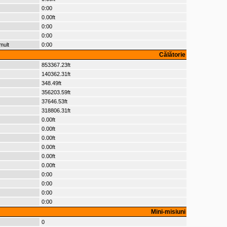
0:00
0.00ft
0:00
0:00
mult
0:00
Călătorie
853367.23ft
140362.31ft
348.49ft
356203.59ft
37646.53ft
318806.31ft
0.00ft
0.00ft
0.00ft
0.00ft
0.00ft
0.00ft
0:00
0:00
0:00
0:00
Mini-misiuni
0