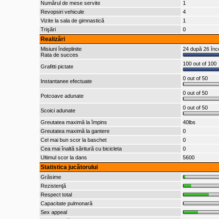
Numărul de mese servite
1
Revopsiri vehicule
4
Vizite la sala de gimnastică
1
Trişări
0
Realizări
Misiuni îndeplinite
24 după 26 înc
Rata de succes
100 out of 100
Grafitti pictate
0 out of 50
Instantanee efectuate
0 out of 50
Potcoave adunate
0 out of 50
Scoici adunate
Greutatea maximă la împins
40lbs
Greutatea maximă la gantere
0
Cel mai bun scor la baschet
0
Cea mai înaltă săritură cu bicicleta
0
Ultimul scor la dans
5600
Statistica jucătorului
Grăsime
Rezistenţă
Respect total
Capacitate pulmonară
Sex appeal