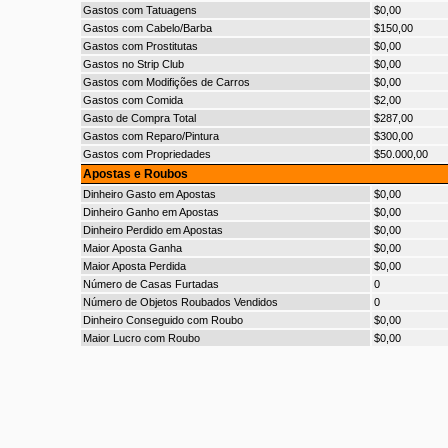
Gastos com Tatuagens
$0,00
Gastos com Cabelo/Barba
$150,00
Gastos com Prostitutas
$0,00
Gastos no Strip Club
$0,00
Gastos com Modifições de Carros
$0,00
Gastos com Comida
$2,00
Gasto de Compra Total
$287,00
Gastos com Reparo/Pintura
$300,00
Gastos com Propriedades
$50.000,00
Apostas e Roubos
Dinheiro Gasto em Apostas
$0,00
Dinheiro Ganho em Apostas
$0,00
Dinheiro Perdido em Apostas
$0,00
Maior Aposta Ganha
$0,00
Maior Aposta Perdida
$0,00
Número de Casas Furtadas
0
Número de Objetos Roubados Vendidos
0
Dinheiro Conseguido com Roubo
$0,00
Maior Lucro com Roubo
$0,00