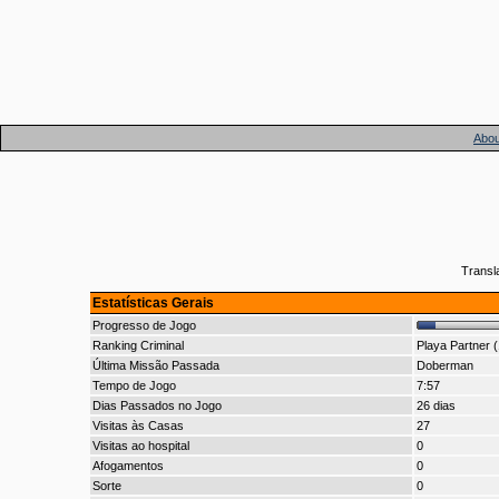
Abou
Transl
Estatísticas Gerais
Progresso de Jogo
Ranking Criminal
Playa Partner 
Última Missão Passada
Doberman
Tempo de Jogo
7:57
Dias Passados no Jogo
26 dias
Visitas às Casas
27
Visitas ao hospital
0
Afogamentos
0
Sorte
0