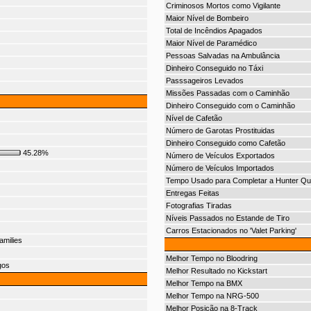
Criminosos Mortos como Vigilante
Maior Nível de Bombeiro
Total de Incêndios Apagados
Maior Nível de Paramédico
Pessoas Salvadas na Ambulância
Dinheiro Conseguido no Táxi
Passsageiros Levados
Missões Passadas com o Caminhão
Dinheiro Conseguido com o Caminhão
Nível de Cafetão
Número de Garotas Prostituidas
Dinheiro Conseguido como Cafetão
45.28%
Número de Veículos Exportados
Número de Veículos Importados
Tempo Usado para Completar a Hunter Qu
Entregas Feitas
Fotografias Tiradas
Níveis Passados no Estande de Tiro
Carros Estacionados no 'Valet Parking'
amilies
Melhor Tempo no Bloodring
gos
Melhor Resultado no Kickstart
Melhor Tempo na BMX
Melhor Tempo na NRG-500
Melhor Posição na 8-Track