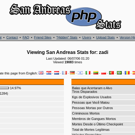
t
•
Contact
•
FAQ
•
Friend Sites
•
"Hidden" Stats
•
Users
•
Upload Stats
•
Version Hi
Viewing San Andreas Stats for: zadi
Last Updated: 06/07/06 01:20
Viewed
19083
times
ate this page from English:
·
·
·
·
·
·
·
·
·
·
·
·
14.97%
Balas que Acertaram o Alvo
Tiros Disparados
(1284)
Kgs de Explosivos Usados
Pessoas que Você Matou
Pessoas Mortas por Outros
Criminosos Mortos
Membros de Gangues Mortos
Mortes Desde o Último Checkpoint
Total de Mortes Legítimas