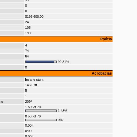
59
0
0
$193.600,00
24
105
199
Polícia
4
74
64
92.31%
0
Acrobacias
Insane stunt
146.67ft
5
1
no
209º
1 out of 70
1.43%
0 out of 70
0%
0.00ft
0:00
0.00ft