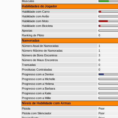
Musculos
Habilidades do Jogador
Habilidade com Carro
Habilidade com Avião
Habilidade com Moto
Habilidade com Bicicleta
Apostas
Ranking de Piloto
0
Namoradas
Número Atual de Namoradas
1
Número Máximo de Namoradas
1
Número de Bons Encontros
3
Número de Maus Encontros
0
Transadas
0
Prostitutas Contratadas
0
Progresso com a Denise
Progresso com a Michelle
Progresso com a Helena
Progresso com a Barbara
Progresso com a Katie
Progresso com a Millie
Níveis de Habilidade com Armas
Pistola
Poor
Pistola com Silenciador
Poor