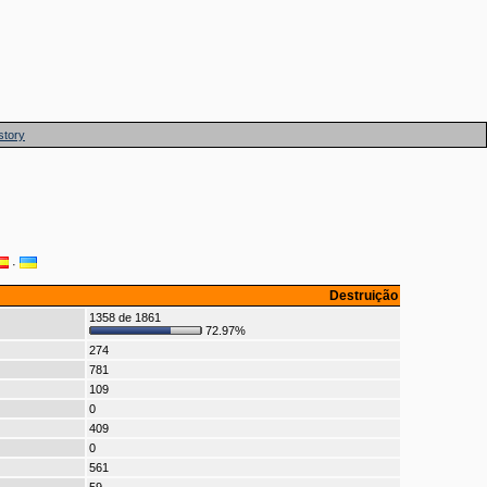
story
·
Destruição
1358 de 1861
72.97%
274
781
109
0
409
0
561