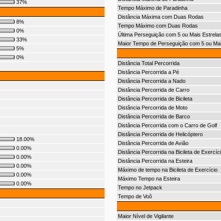
37%
Tempo Máximo de Paradinha
Distância Máxima com Duas Rodas
8%
Tempo Máximo com Duas Rodas
0%
Última Perseguição com 5 ou Mais Estrela
33%
Maior Tempo de Perseguição com 5 ou Mai
5%
0%
Distância Total Percorrida
Distância Percorrida a Pé
Distância Percorrida a Nado
Distância Percorrida de Carro
Distância Percorrida de Bicileta
Distância Percorrida de Moto
Distância Percorrida de Barco
Distância Percorrida com o Carro de Golf
Distância Percorrida de Helicóptero
18.00%
Distância Percorrida de Avião
0.00%
Distância Percorrida na Bicileta de Exercíc
0.00%
Distância Percorrida na Esteira
0.00%
Máximo de tempo na Bicileta de Exercício
0.00%
Máximo Tempo na Esteira
0.00%
Tempo no Jetpack
Tempo de Voô
Maior Nível de Vigilante