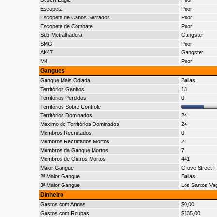
Desert Eagle
Poor
Escopeta
Poor
Escopeta de Canos Serrados
Poor
Escopeta de Combate
Poor
Sub-Metralhadora
Gangster
SMG
Poor
AK47
Gangster
M4
Poor
Gangues
Gangue Mais Odiada
Ballas
Territórios Ganhos
13
Territórios Perdidos
0
Territórios Sobre Controle
Territórios Dominados
24
Máximo de Territórios Dominados
24
Membros Recrutados
0
Membros Recrutados Mortos
2
Membros da Gangue Mortos
7
Membros de Outros Mortos
441
Maior Gangue
Grove Street F
2ª Maior Gangue
Ballas
3ª Maior Gangue
Los Santos Va
Dinheiro
Gastos com Armas
$0,00
Gastos com Roupas
$135,00