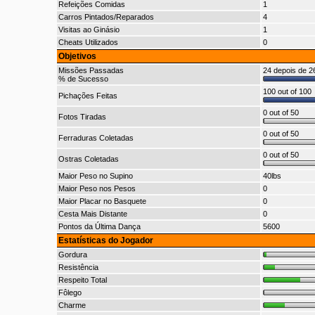
Refeições Comidas
1
Carros Pintados/Reparados
4
Visitas ao Ginásio
1
Cheats Utilizados
0
Objetivos
Missões Passadas
24 depois de 26
% de Sucesso
100 out of 100
Pichações Feitas
0 out of 50
Fotos Tiradas
0 out of 50
Ferraduras Coletadas
0 out of 50
Ostras Coletadas
Maior Peso no Supino
40lbs
Maior Peso nos Pesos
0
Maior Placar no Basquete
0
Cesta Mais Distante
0
Pontos da Última Dança
5600
Estatísticas do Jogador
Gordura
Resistência
Respeito Total
Fôlego
Charme