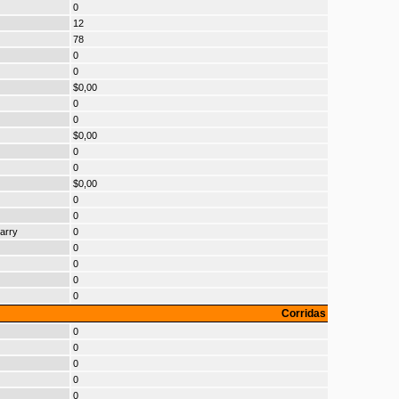
0
12
78
0
0
$0,00
0
0
$0,00
0
0
$0,00
0
0
arry
0
0
0
0
0
Corridas
0
0
0
0
0