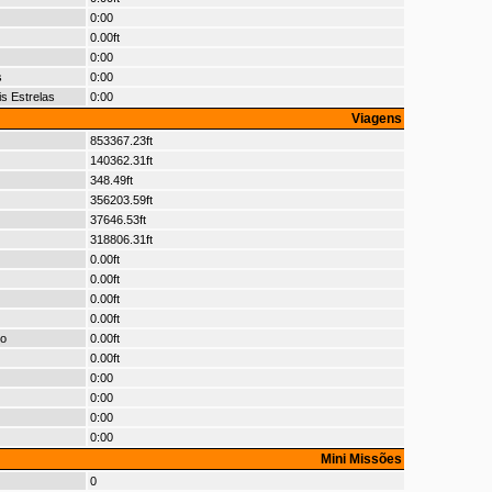
0:00
0.00ft
0:00
s
0:00
s Estrelas
0:00
Viagens
853367.23ft
140362.31ft
348.49ft
356203.59ft
37646.53ft
318806.31ft
0.00ft
0.00ft
0.00ft
0.00ft
io
0.00ft
0.00ft
0:00
0:00
0:00
0:00
Mini Missões
0