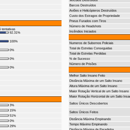
Veículos Destruídos
Barcos Destruídos
Aviões e Helicópteros Destruídos
Custo dos Estragos de Propriedade
Pneus Furados com Tiros
Número de Headshots
 tentativas
Incêndios Iniciados
92.31%
100%
Numeros de Subornos Policiais
Total de Estrelas Conseguidas
0%
Total de Estrelas Perdidas
0%
% de Sucesso
Número de Prisões
0%
Melhor Salto Insano Feito
Distância Máxima de um Salto Insano
Altura Máxima de um Salto Insano
Maior Rotação Vertical de um Salto Insano
Maior Rotação Horizontal de um Salto Insa
Saltos Únicos Descobertos
3%
15%
Saltos Únicos Feitos
51%
Distância Máxima Empinando
0%
Tempo Máximo Empinando
29%
Distância Máxima de Paradinha