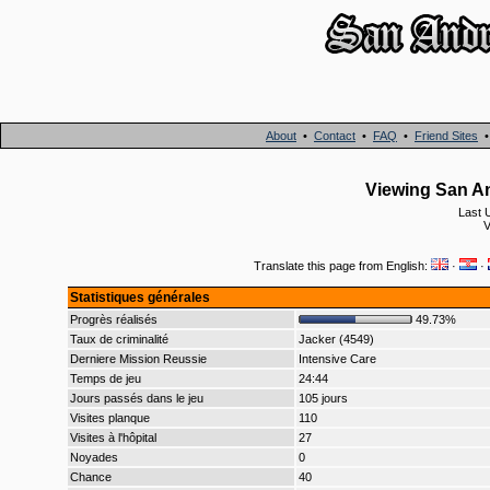
About
•
Contact
•
FAQ
•
Friend Sites
Viewing San An
Last 
V
Translate this page from English:
·
·
Statistiques générales
Progrès réalisés
49.73%
Taux de criminalité
Jacker (4549)
Derniere Mission Reussie
Intensive Care
Temps de jeu
24:44
Jours passés dans le jeu
105 jours
Visites planque
110
Visites à l'hôpital
27
Noyades
0
Chance
40