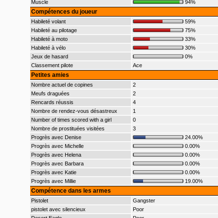
Muscle
94%
Compétences du joueur
Habileté volant
59%
Habileté au pilotage
75%
Habileté à moto
33%
Habileté à vélo
30%
Jeux de hasard
0%
Classement pilote
Ace
Petites amies
Nombre actuel de copines
2
Meufs draguées
2
Rencards réussis
4
Nombre de rendez-vous désastreux
1
Number of times scored with a girl
0
Nombre de prostituées visitées
3
Progrès avec Denise
24.00%
Progrès avec Michelle
0.00%
Progrès avec Helena
0.00%
Progrès avec Barbara
0.00%
Progrès avec Katie
0.00%
Progrès avec Millie
19.00%
Compétence dans les armes
Pistolet
Gangster
pistolet avec silencieux
Poor