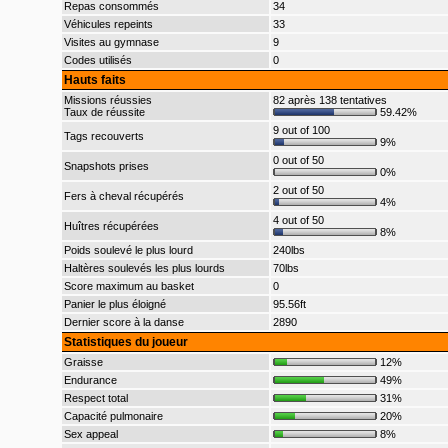
Repas consommés
34
Véhicules repeints
33
Visites au gymnase
9
Codes utilisés
0
Hauts faits
Missions réussies
82 après 138 tentatives
Taux de réussite
59.42%
9 out of 100
Tags recouverts
9%
0 out of 50
Snapshots prises
0%
2 out of 50
Fers à cheval récupérés
4%
4 out of 50
Huîtres récupérées
8%
Poids soulevé le plus lourd
240lbs
Haltères soulevés les plus lourds
70lbs
Score maximum au basket
0
Panier le plus éloigné
95.56ft
Dernier score à la danse
2890
Statistiques du joueur
Graisse
12%
Endurance
49%
Respect total
31%
Capacité pulmonaire
20%
Sex appeal
8%