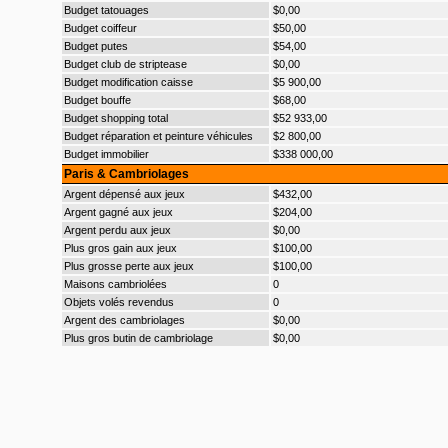
Budget tatouages
$0,00
Budget coiffeur
$50,00
Budget putes
$54,00
Budget club de striptease
$0,00
Budget modification caisse
$5 900,00
Budget bouffe
$68,00
Budget shopping total
$52 933,00
Budget réparation et peinture véhicules
$2 800,00
Budget immobilier
$338 000,00
Paris & Cambriolages
Argent dépensé aux jeux
$432,00
Argent gagné aux jeux
$204,00
Argent perdu aux jeux
$0,00
Plus gros gain aux jeux
$100,00
Plus grosse perte aux jeux
$100,00
Maisons cambriolées
0
Objets volés revendus
0
Argent des cambriolages
$0,00
Plus gros butin de cambriolage
$0,00