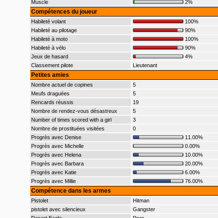
Muscle
2%
Compétences du joueur
Habileté volant
100%
Habileté au pilotage
90%
Habileté à moto
100%
Habileté à vélo
90%
Jeux de hasard
4%
Classement pilote
Lieutenant
Petites amies
Nombre actuel de copines
5
Meufs draguées
5
Rencards réussis
19
Nombre de rendez-vous désastreux
5
Number of times scored with a girl
3
Nombre de prostituées visitées
0
Progrès avec Denise
11.00%
Progrès avec Michelle
0.00%
Progrès avec Helena
10.00%
Progrès avec Barbara
20.00%
Progrès avec Katie
6.00%
Progrès avec Millie
76.00%
Compétence dans les armes
Pistolet
Hitman
pistolet avec silencieux
Gangster