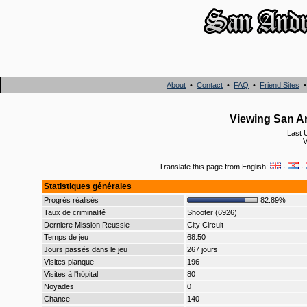
About
•
Contact
•
FAQ
•
Friend Sites
Viewing San An
Last 
V
Translate this page from English:
·
·
Statistiques générales
Progrès réalisés
82.89%
Taux de criminalité
Shooter (6926)
Derniere Mission Reussie
City Circuit
Temps de jeu
68:50
Jours passés dans le jeu
267 jours
Visites planque
196
Visites à l'hôpital
80
Noyades
0
Chance
140