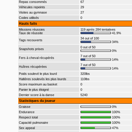
Repas consommés
67
Véhicules repeints
29
Visites au gymnase
27
Codes utilisés
0
Hauts faits
Missions réussies
119 après 284 tentatives
Taux de réussite
41.9%
34 out of 100
Tags recouverts
34%
0 out of 50
Snapshots prises
0%
7 out of 50
Fers à cheval récupérés
14%
7 out of 50
Huîtres récupérées
14%
Poids soulevé le plus lourd
320lbs
Haltères soulevés les plus lourds
110lbs
Score maximum au basket
0
Panier le plus éloigné
0
Dernier score à la danse
5240
Statistiques du joueur
Graisse
0%
Endurance
100%
Respect total
100%
Capacité pulmonaire
100%
Sex appeal
47%