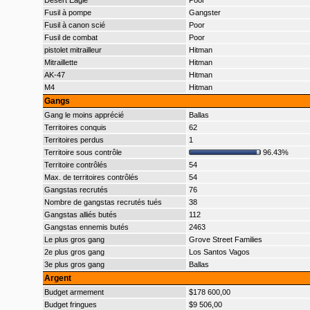
Desert Eagle
Poor
Fusil à pompe
Gangster
Fusil à canon scié
Poor
Fusil de combat
Poor
pistolet mitrailleur
Hitman
Mitraillette
Hitman
AK-47
Hitman
M4
Hitman
Gangs
Gang le moins apprécié
Ballas
Territoires conquis
62
Territoires perdus
1
Territoire sous contrôle
96.43%
Territoire contrôlés
54
Max. de territoires contrôlés
54
Gangstas recrutés
76
Nombre de gangstas recrutés tués
38
Gangstas alliés butés
112
Gangstas ennemis butés
2463
Le plus gros gang
Grove Street Families
2e plus gros gang
Los Santos Vagos
3e plus gros gang
Ballas
Argent
Budget armement
$178 600,00
Budget fringues
$9 506,00