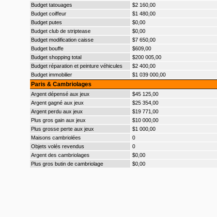
Budget tatouages
$2 160,00
Budget coiffeur
$1 480,00
Budget putes
$0,00
Budget club de striptease
$0,00
Budget modification caisse
$7 650,00
Budget bouffe
$609,00
Budget shopping total
$200 005,00
Budget réparation et peinture véhicules
$2 400,00
Budget immobilier
$1 039 000,00
Paris & Cambriolages
Argent dépensé aux jeux
$45 125,00
Argent gagné aux jeux
$25 354,00
Argent perdu aux jeux
$19 771,00
Plus gros gain aux jeux
$10 000,00
Plus grosse perte aux jeux
$1 000,00
Maisons cambriolées
0
Objets volés revendus
0
Argent des cambriolages
$0,00
Plus gros butin de cambriolage
$0,00