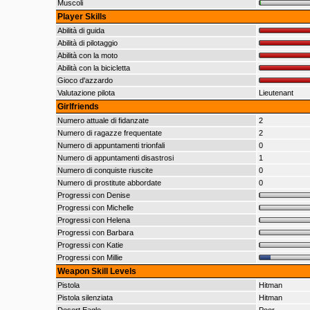
Muscoli
Player Skills
Abilità di guida
Abilità di pilotaggio
Abilità con la moto
Abilità con la bicicletta
Gioco d'azzardo
Valutazione pilota
Lieutenant
Girlfriends
Numero attuale di fidanzate
2
Numero di ragazze frequentate
2
Numero di appuntamenti trionfali
0
Numero di appuntamenti disastrosi
1
Numero di conquiste riuscite
0
Numero di prostitute abbordate
0
Progressi con Denise
Progressi con Michelle
Progressi con Helena
Progressi con Barbara
Progressi con Katie
Progressi con Millie
Weapon Skill Levels
Pistola
Hitman
Pistola silenziata
Hitman