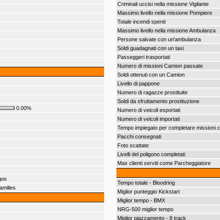
Criminali uccisi nella missione Vigilante
Massimo livello nella missione Pompiere
Totale incendi spenti
Massimo livello nella missione Ambulanza
Persone salvate con un'ambulanza
Soldi guadagnati con un taxi
Passeggeri trasportati
Numero di missioni Camion passate
Soldi ottenuti con un Camion
Livello di pappone
Numero di ragazze prostituite
Soldi da sfruttamento prostituzione
0.00%
Numero di veicoli esportati
Numero di veicoli importati
Tempo impiegato per completare missioni 
Pacchi consegnati
Foto scattate
Livelli del poligono completati
Max clienti serviti come Parcheggiatore
gos
Tempo totale - Bloodring
amilies
Miglior punteggio Kickstart
Miglior tempo - BMX
NRG-500 miglior tempo
Miglior piazzamento - 8 track