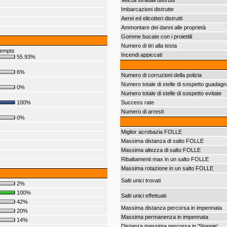
Veicoli stradali distrutti
Imbarcazioni distrutte
Aerei ed elicotteri distrutti
Ammontare dei danni alle proprietà
Gomme bucate con i proiettili
Numero di tiri alla testa
tempts
Incendi appiccati
55.93%
6%
Numero di corruzioni della polizia
Numero totale di stelle di sospetto guadagn
0%
Numero totale di stelle di sospetto evitate
100%
Success rate
Numero di arresti
0%
Miglior acrobazia FOLLE
Massima distanza di salto FOLLE
Massima altezza di salto FOLLE
Ribaltamenti max in un salto FOLLE
Massima rotazione in un salto FOLLE
Salti unici trovati
2%
100%
Salti unici effettuati
42%
Massima distanza percorsa in impennata
20%
Massima permanenza in impennata
14%
Distanza massima percorsa in 'Stoppie'