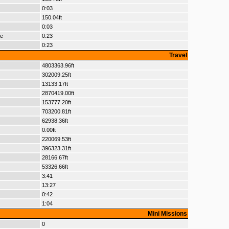
0:03
150.04ft
0:03
le
0:23
0:23
Travel
4803363.96ft
302009.25ft
13133.17ft
2870419.00ft
153777.20ft
703200.81ft
62938.36ft
0.00ft
220069.53ft
396323.31ft
28166.67ft
53326.66ft
3:41
13:27
0:42
1:04
Mini Missions
0