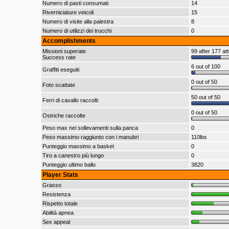
Numero di pasti consumati
14
Riverniciature veicoli
15
Numero di visite alla palestra
8
Numero di utilizzi dei trucchi
0
Accomplishments
Missioni superate
99 after 177 at
Success rate
6 out of 100
Graffiti eseguiti
0 out of 50
Foto scattate
50 out of 50
Ferri di cavallo raccolti
0 out of 50
Ostriche raccolte
Peso max nei sollevamenti sulla panca
0
Peso massimo raggiunto con i manubri
110lbs
Punteggio massimo a basket
0
Tiro a canestro più lungo
0
Punteggio ultimo ballo
3820
Player Stats
Grasso
Resistenza
Rispetto totale
Abilità apnea
Sex appeal