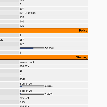
676
5
107
$2.451.028,00
153
440
425
Police
9
ate
257
122
55.93%
2
Stunting
Insane stunt
456.67ft
16
2
434º
6 out of 70
8.57%
3 out of 70
4.29%
796.67ft
0:23
108.73ft