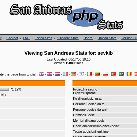
t
•
Contact
•
FAQ
•
Friend Sites
•
"Hidden" Stats
•
Users
•
Upload Stats
•
Version Hi
Viewing San Andreas Stats for: sevkib
Last Updated: 08/17/06 19:16
Viewed
15880
times
ate this page from English:
·
·
·
·
·
·
·
·
·
·
·
·
71.12%
Proiettili a segno
Proiettili sparati
191)
Kg di esplosivi usati
Persone uccise da te
Persone uccise da altri
Criminali uccisi
Membri di gang uccisi
Uccisioni dall'ultimo checkpoint
Totale uccisioni legittime