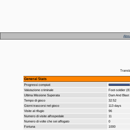
Abou
Transl
General Stats
Progressi compiuti
Valutazione criminale
Foot-soldier (8
Ultima Missione Superata
Dam And Blast
Tempo di gioco
32:52
Giorni trascorsi nel gioco
113 days
Visite al rifugio
96
Numero di visite all'ospedale
11
Numero di volte che sei affogato
0
Fortuna
1000