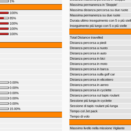
1%
Massima permanenza in 'Stoppie'
Massima distanza percorsa su due ruote
100%
Massima permanenza su due ruote
85%
Durata ultimo inseguimento con 5 o più stel
100%
Inseguimento più lungo con 5 o più stelle
100%
100%
Total Distance travelled
Distanza percorsa a piedi
Distanza percorsa a nuoto
Distanza percorsa in auto
Distanza percorsa in bici
Distanza percorsa in moto
Distanza percorsa in barca
Distanza percorsa sulla golf car
Distanza percorsa in elicottero
0.00%
Distanza percorsa in aereo
0.00%
Distanza percorsa in cyclette
0.00%
Distanza percorsa sul tapis roulant
0.00%
Sessione più lunga in cyclette
0.00%
Sessione di tapis roulant più lunga
15.00%
Tempo col Jet pack
Tempo di volo
Massimo livello nella missione Vigilante