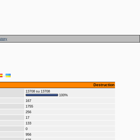
story
·
Destruction
13708 su 13708
100%
167
1755
256
17
133
0
956