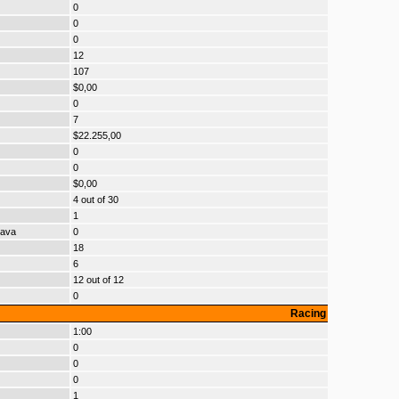
0
0
0
12
107
$0,00
0
7
$22.255,00
0
0
$0,00
4 out of 30
1
cava
0
18
6
12 out of 12
0
Racing
1:00
0
0
0
1