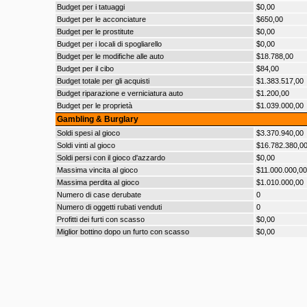
Budget per i tatuaggi
$0,00
Budget per le acconciature
$650,00
Budget per le prostitute
$0,00
Budget per i locali di spogliarello
$0,00
Budget per le modifiche alle auto
$18.788,00
Budget per il cibo
$84,00
Budget totale per gli acquisti
$1.383.517,00
Budget riparazione e verniciatura auto
$1.200,00
Budget per le proprietà
$1.039.000,00
Gambling & Burglary
Soldi spesi al gioco
$3.370.940,00
Soldi vinti al gioco
$16.782.380,0
Soldi persi con il gioco d'azzardo
$0,00
Massima vincita al gioco
$11.000.000,00
Massima perdita al gioco
$1.010.000,00
Numero di case derubate
0
Numero di oggetti rubati venduti
0
Profitti dei furti con scasso
$0,00
Miglior bottino dopo un furto con scasso
$0,00