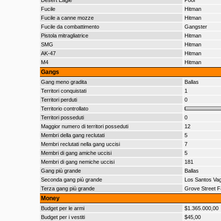
Desert Eagle
Poor
Fucile
Hitman
Fucile a canne mozze
Hitman
Fucile da combattimento
Gangster
Pistola mitragliatrice
Hitman
SMG
Hitman
AK-47
Hitman
M4
Hitman
Gangs
Gang meno gradita
Ballas
Territori conquistati
1
Territori perduti
0
Territorio controllato
Territori posseduti
0
Maggior numero di territori posseduti
12
Membri della gang reclutati
5
Membri reclutati nella gang uccisi
7
Membri di gang amiche uccisi
5
Membri di gang nemiche uccisi
181
Gang più grande
Ballas
Seconda gang più grande
Los Santos Va
Terza gang più grande
Grove Street F
Money
Budget per le armi
$1.365.000,00
Budget per i vestiti
$45,00