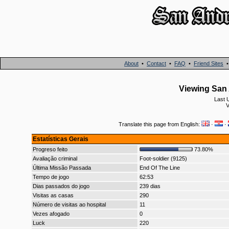
About
•
Contact
•
FAQ
•
Friend Sites
Viewing San 
Last 
V
Translate this page from English:
·
·
Estatísticas Gerais
Progreso feito
73.80%
Avaliação criminal
Foot-soldier (9125)
Última Missão Passada
End Of The Line
Tempo de jogo
62:53
Dias passados do jogo
239 dias
Visitas as casas
290
Número de visitas ao hospital
11
Vezes afogado
0
Luck
220