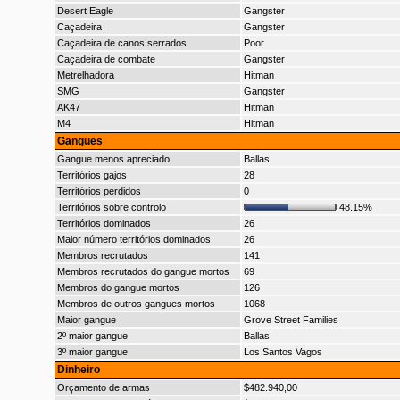
Desert Eagle
Gangster
Caçadeira
Gangster
Caçadeira de canos serrados
Poor
Caçadeira de combate
Gangster
Metrelhadora
Hitman
SMG
Gangster
AK47
Hitman
M4
Hitman
Gangues
Gangue menos apreciado
Ballas
Territórios gajos
28
Territórios perdidos
0
Territórios sobre controlo
48.15%
Territórios dominados
26
Maior número territórios dominados
26
Membros recrutados
141
Membros recrutados do gangue mortos
69
Membros do gangue mortos
126
Membros de outros gangues mortos
1068
Maior gangue
Grove Street Families
2º maior gangue
Ballas
3º maior gangue
Los Santos Vagos
Dinheiro
Orçamento de armas
$482.940,00