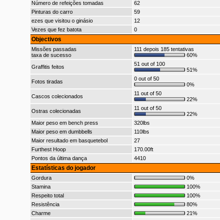
Número de refeições tomadas
62
Pinturas do carro
59
ezes que visitou o ginásio
12
Vezes que fez batota
0
Objectivos
Missões passadas
111 depois 185 tentativas
taxa de sucesso
60%
51 out of 100
Graffitis feitos
51%
0 out of 50
Fotos tiradas
0%
11 out of 50
Cascos colecionados
22%
11 out of 50
Ostras colecionadas
22%
Maior peso em bench press
320lbs
Maior peso em dumbbells
110lbs
Maior resultado em basquetebol
27
Furthest Hoop
170.00ft
Pontos da última dança
4410
Estatísticas do jogador
Gordura
0%
Stamina
100%
Respeito total
100%
Resistência
80%
Charme
21%