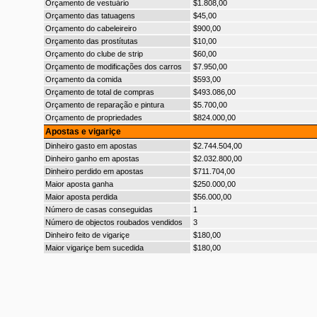
Orçamento de vestuário
$1.808,00
Orçamento das tatuagens
$45,00
Orçamento do cabeleireiro
$900,00
Orçamento das prostítutas
$10,00
Orçamento do clube de strip
$60,00
Orçamento de modificações dos carros
$7.950,00
Orçamento da comida
$593,00
Orçamento de total de compras
$493.086,00
Orçamento de reparação e pintura
$5.700,00
Orçamento de propriedades
$824.000,00
Apostas e vigariçe
Dinheiro gasto em apostas
$2.744.504,00
Dinheiro ganho em apostas
$2.032.800,00
Dinheiro perdido em apostas
$711.704,00
Maior aposta ganha
$250.000,00
Maior aposta perdida
$56.000,00
Número de casas conseguidas
1
Número de objectos roubados vendidos
3
Dinheiro feito de vigariçe
$180,00
Maior vigariçe bem sucedida
$180,00