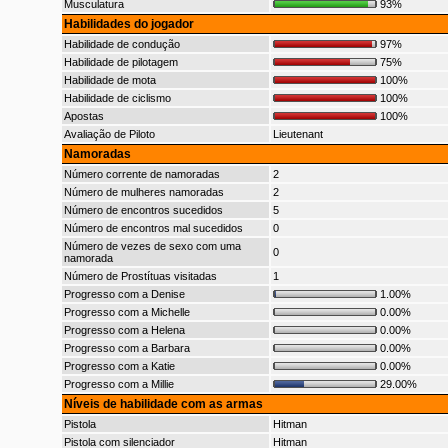
Musculatura
93%
Habilidades do jogador
Habilidade de condução
97%
Habilidade de pilotagem
75%
Habilidade de mota
100%
Habilidade de ciclismo
100%
Apostas
100%
Avaliação de Piloto
Lieutenant
Namoradas
Número corrente de namoradas
2
Número de mulheres namoradas
2
Número de encontros sucedidos
5
Número de encontros mal sucedidos
0
Número de vezes de sexo com uma
0
namorada
Número de Prostítuas visitadas
1
Progresso com a Denise
1.00%
Progresso com a Michelle
0.00%
Progresso com a Helena
0.00%
Progresso com a Barbara
0.00%
Progresso com a Katie
0.00%
Progresso com a Millie
29.00%
Níveis de habilidade com as armas
Pistola
Hitman
Pistola com silenciador
Hitman