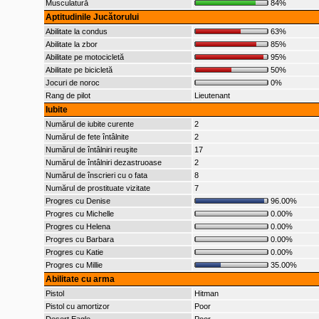
Musculatură
84%
Aptitudinile Jucătorului
Abilitate la condus
63%
Abilitate la zbor
85%
Abilitate pe motocicletă
95%
Abilitate pe bicicletă
50%
Jocuri de noroc
0%
Rang de pilot
Lieutenant
Iubite
Numărul de iubite curente
2
Numărul de fete întâlnite
2
Numărul de întâlniri reuşite
17
Numărul de întâlniri dezastruoase
2
Numărul de înscrieri cu o fata
8
Numărul de prostituate vizitate
7
Progres cu Denise
96.00%
Progres cu Michelle
0.00%
Progres cu Helena
0.00%
Progres cu Barbara
0.00%
Progres cu Katie
0.00%
Progres cu Millie
35.00%
Abilitate cu arma
Pistol
Hitman
Pistol cu amortizor
Poor