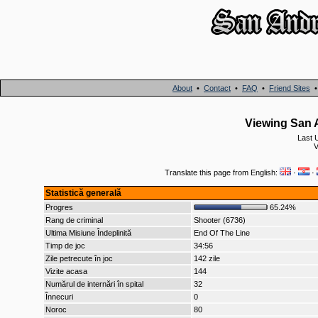
About
•
Contact
•
FAQ
•
Friend Sites
Viewing San A
Last 
V
Translate this page from English:
·
·
Statistică generală
Progres
65.24%
Rang de criminal
Shooter (6736)
Ultima Misiune Îndeplinită
End Of The Line
Timp de joc
34:56
Zile petrecute în joc
142 zile
Vizite acasa
144
Numărul de internări în spital
32
Înnecuri
0
Noroc
80