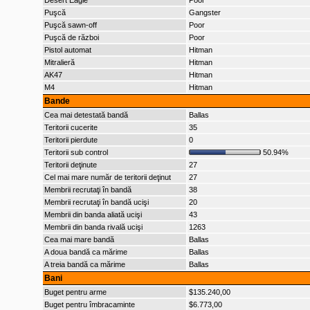
Desert Eagle
Poor
Puşcă
Gangster
Puşcă sawn-off
Poor
Puşcă de război
Poor
Pistol automat
Hitman
Mitralieră
Hitman
AK47
Hitman
M4
Hitman
Bande
Cea mai detestată bandă
Ballas
Teritorii cucerite
35
Teritorii pierdute
0
Teritorii sub control
50.94%
Teritorii deţinute
27
Cel mai mare număr de teritorii deţinut
27
Membrii recrutaţi în bandă
38
Membrii recrutaţi în bandă ucişi
20
Membrii din banda aliată ucişi
43
Membrii din banda rivală ucişi
1263
Cea mai mare bandă
Ballas
A doua bandă ca mărime
Ballas
A treia bandă ca mărime
Ballas
Bani
Buget pentru arme
$135.240,00
Buget pentru îmbracaminte
$6.773,00