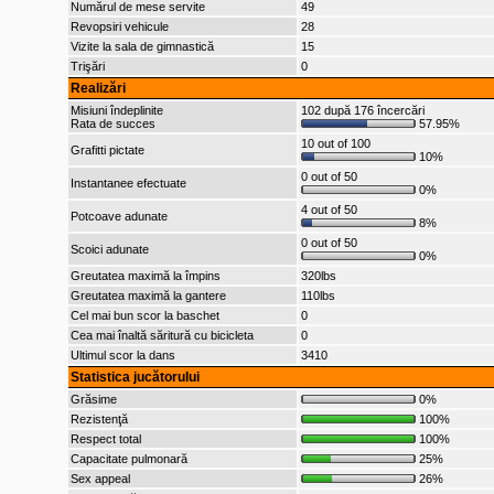
Numărul de mese servite
49
Revopsiri vehicule
28
Vizite la sala de gimnastică
15
Trişări
0
Realizări
Misiuni îndeplinite
102 după 176 încercări
Rata de succes
57.95%
10 out of 100
Grafitti pictate
10%
0 out of 50
Instantanee efectuate
0%
4 out of 50
Potcoave adunate
8%
0 out of 50
Scoici adunate
0%
Greutatea maximă la împins
320lbs
Greutatea maximă la gantere
110lbs
Cel mai bun scor la baschet
0
Cea mai înaltă săritură cu bicicleta
0
Ultimul scor la dans
3410
Statistica jucătorului
Grăsime
0%
Rezistenţă
100%
Respect total
100%
Capacitate pulmonară
25%
Sex appeal
26%