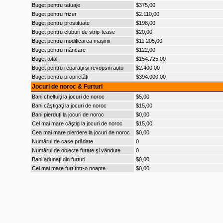
Buget pentru tatuaje
$375,00
Buget pentru frizer
$2.110,00
Buget pentru prostituate
$198,00
Buget pentru cluburi de strip-tease
$20,00
Buget pentru modificarea maşinii
$11.205,00
Buget pentru mâncare
$122,00
Buget total
$154.725,00
Buget pentru reparaţii şi revopsiri auto
$2.400,00
Buget pentru proprietăţi
$394.000,00
Jocuri de noroc & Furturi
Bani cheltuiţi la jocuri de noroc
$5,00
Bani câştigaţi la jocuri de noroc
$15,00
Bani pierduţi la jocuri de noroc
$0,00
Cel mai mare câştig la jocuri de noroc
$15,00
Cea mai mare pierdere la jocuri de noroc
$0,00
Numărul de case prădate
0
Numărul de obiecte furate şi vândute
0
Bani adunaţi din furturi
$0,00
Cel mai mare furt într-o noapte
$0,00