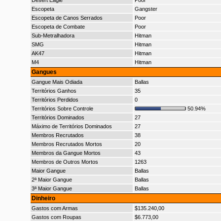
Desert Eagle
Poor
Escopeta
Gangster
Escopeta de Canos Serrados
Poor
Escopeta de Combate
Poor
Sub-Metralhadora
Hitman
SMG
Hitman
AK47
Hitman
M4
Hitman
Gangues
Gangue Mais Odiada
Ballas
Territórios Ganhos
35
Territórios Perdidos
0
Territórios Sobre Controle
50.94%
Territórios Dominados
27
Máximo de Territórios Dominados
27
Membros Recrutados
38
Membros Recrutados Mortos
20
Membros da Gangue Mortos
43
Membros de Outros Mortos
1263
Maior Gangue
Ballas
2ª Maior Gangue
Ballas
3ª Maior Gangue
Ballas
Dinheiro
Gastos com Armas
$135.240,00
Gastos com Roupas
$6.773,00