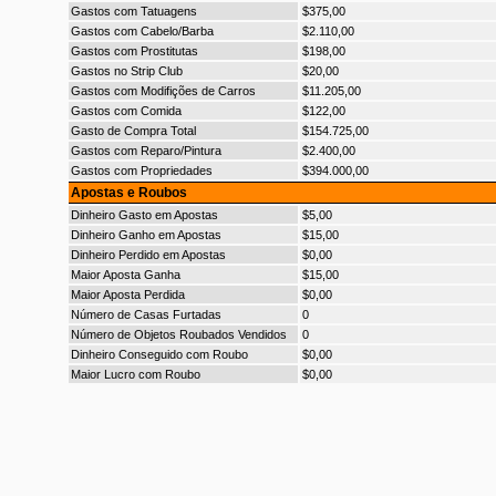
Gastos com Tatuagens
$375,00
Gastos com Cabelo/Barba
$2.110,00
Gastos com Prostitutas
$198,00
Gastos no Strip Club
$20,00
Gastos com Modifições de Carros
$11.205,00
Gastos com Comida
$122,00
Gasto de Compra Total
$154.725,00
Gastos com Reparo/Pintura
$2.400,00
Gastos com Propriedades
$394.000,00
Apostas e Roubos
Dinheiro Gasto em Apostas
$5,00
Dinheiro Ganho em Apostas
$15,00
Dinheiro Perdido em Apostas
$0,00
Maior Aposta Ganha
$15,00
Maior Aposta Perdida
$0,00
Número de Casas Furtadas
0
Número de Objetos Roubados Vendidos
0
Dinheiro Conseguido com Roubo
$0,00
Maior Lucro com Roubo
$0,00