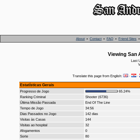
About
•
Contact
•
FAQ
•
Friend Sites
Viewing San A
Last 
V
Translate this page from English:
·
·
Estatísticas Gerais
Progresso de Jogo
65.24%
Ranking Criminal
Shooter (6736)
Última Missão Passada
End Of The Line
Tempo de Jogo
34:56
Dias Passados no Jogo
142 dias
Visitas às Casas
144
Visitas ao hospital
32
Afogamentos
0
Sorte
80