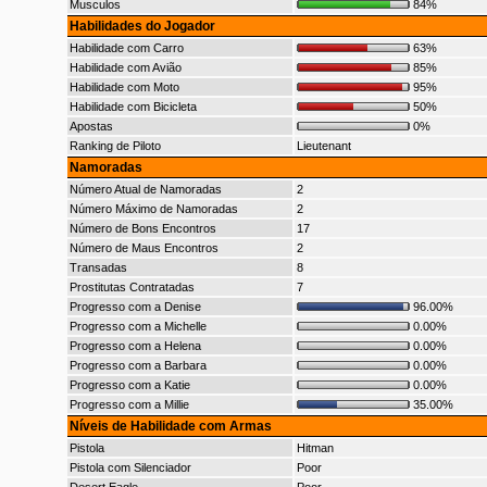
Musculos
84%
Habilidades do Jogador
Habilidade com Carro
63%
Habilidade com Avião
85%
Habilidade com Moto
95%
Habilidade com Bicicleta
50%
Apostas
0%
Ranking de Piloto
Lieutenant
Namoradas
Número Atual de Namoradas
2
Número Máximo de Namoradas
2
Número de Bons Encontros
17
Número de Maus Encontros
2
Transadas
8
Prostitutas Contratadas
7
Progresso com a Denise
96.00%
Progresso com a Michelle
0.00%
Progresso com a Helena
0.00%
Progresso com a Barbara
0.00%
Progresso com a Katie
0.00%
Progresso com a Millie
35.00%
Níveis de Habilidade com Armas
Pistola
Hitman
Pistola com Silenciador
Poor