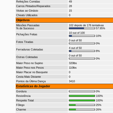
Refeições Comidas
49
Carros Pintados/Reparados
28
Visitas ao Ginásio
15
Cheats Utilizados
0
Objetivos
Missões Passadas
102 depois de 176 tentativas
% de Sucesso
57.95%
10 out of 100
Pichações Feitas
10%
0 out of 50
Fotos Tiradas
0%
4 out of 50
Ferraduras Coletadas
8%
0 out of 50
Ostras Coletadas
0%
Maior Peso no Supino
320lbs
Maior Peso nos Pesos
110lbs
Maior Placar no Basquete
0
Cesta Mais Distante
0
Pontos da Última Dança
3410
Estatísticas do Jogador
Gordura
0%
Resistência
100%
Respeito Total
100%
Fôlego
25%
Charme
26%