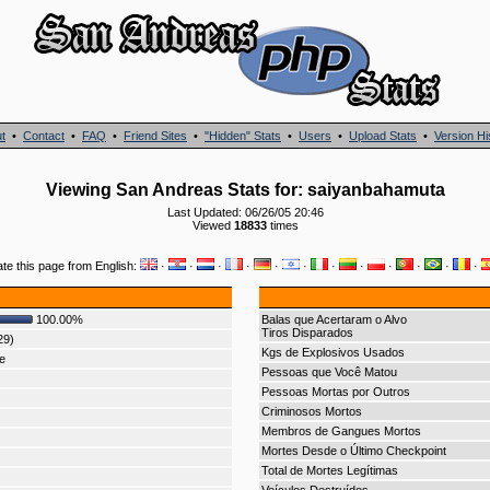
t
•
Contact
•
FAQ
•
Friend Sites
•
"Hidden" Stats
•
Users
•
Upload Stats
•
Version Hi
Viewing San Andreas Stats for: saiyanbahamuta
Last Updated: 06/26/05 20:46
Viewed
18833
times
ate this page from English:
·
·
·
·
·
·
·
·
·
·
·
·
100.00%
Balas que Acertaram o Alvo
Tiros Disparados
29)
Kgs de Explosivos Usados
e
Pessoas que Você Matou
Pessoas Mortas por Outros
Criminosos Mortos
Membros de Gangues Mortos
Mortes Desde o Último Checkpoint
Total de Mortes Legítimas