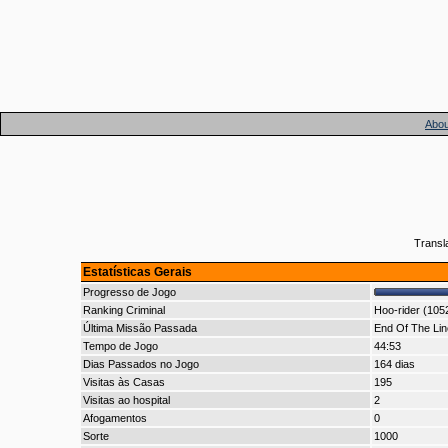
Abou
Transl
Estatísticas Gerais
Progresso de Jogo
Ranking Criminal
Hoo-rider (105
Última Missão Passada
End Of The Lin
Tempo de Jogo
44:53
Dias Passados no Jogo
164 dias
Visitas às Casas
195
Visitas ao hospital
2
Afogamentos
0
Sorte
1000