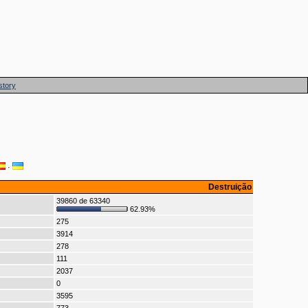
story
·
Destruição
39860 de 63340
62.93%
275
3914
278
111
2037
0
3595