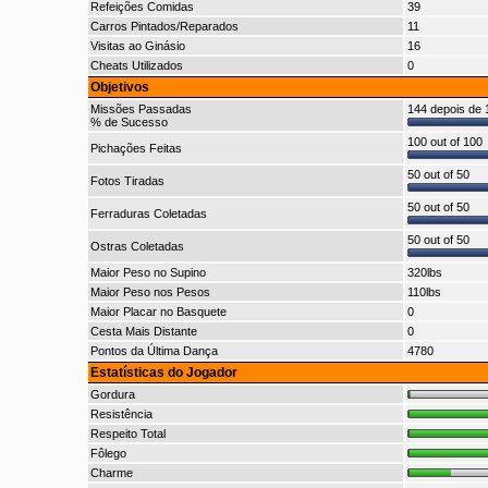
Refeições Comidas
39
Carros Pintados/Reparados
11
Visitas ao Ginásio
16
Cheats Utilizados
0
Objetivos
Missões Passadas
144 depois de 1
% de Sucesso
100 out of 100
Pichações Feitas
50 out of 50
Fotos Tiradas
50 out of 50
Ferraduras Coletadas
50 out of 50
Ostras Coletadas
Maior Peso no Supino
320lbs
Maior Peso nos Pesos
110lbs
Maior Placar no Basquete
0
Cesta Mais Distante
0
Pontos da Última Dança
4780
Estatísticas do Jogador
Gordura
Resistência
Respeito Total
Fôlego
Charme