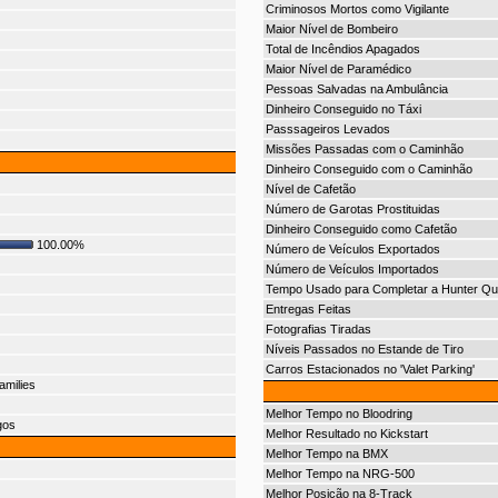
Criminosos Mortos como Vigilante
Maior Nível de Bombeiro
Total de Incêndios Apagados
Maior Nível de Paramédico
Pessoas Salvadas na Ambulância
Dinheiro Conseguido no Táxi
Passsageiros Levados
Missões Passadas com o Caminhão
Dinheiro Conseguido com o Caminhão
Nível de Cafetão
Número de Garotas Prostituidas
Dinheiro Conseguido como Cafetão
100.00%
Número de Veículos Exportados
Número de Veículos Importados
Tempo Usado para Completar a Hunter Qu
Entregas Feitas
Fotografias Tiradas
Níveis Passados no Estande de Tiro
Carros Estacionados no 'Valet Parking'
amilies
Melhor Tempo no Bloodring
gos
Melhor Resultado no Kickstart
Melhor Tempo na BMX
Melhor Tempo na NRG-500
Melhor Posição na 8-Track