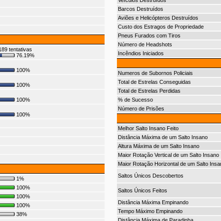
Veículos Destruídos
Barcos Destruídos
Aviões e Helicópteros Destruídos
Custo dos Estragos de Propriedade
Pneus Furados com Tiros
Número de Headshots
89 tentativas
Incêndios Iniciados
76.19%
100%
Numeros de Subornos Policiais
Total de Estrelas Conseguidas
100%
Total de Estrelas Perdidas
100%
% de Sucesso
Número de Prisões
100%
Melhor Salto Insano Feito
Distância Máxima de um Salto Insano
Altura Máxima de um Salto Insano
Maior Rotação Vertical de um Salto Insano
Maior Rotação Horizontal de um Salto Insa
Saltos Únicos Descobertos
1%
100%
Saltos Únicos Feitos
100%
Distância Máxima Empinando
100%
Tempo Máximo Empinando
38%
Distância Máxima de Paradinha