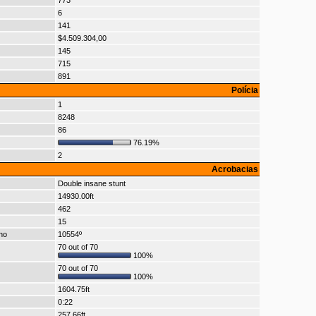
773
6
141
$4.509.304,00
145
715
891
Polícia
1
8248
86
76.19%
2
Acrobacias
Double insane stunt
14930.00ft
462
15
no
10554º
70 out of 70
100%
70 out of 70
100%
1604.75ft
0:22
257.66ft