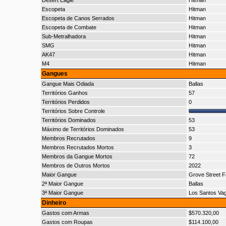
Desert Eagle
Hitman
Escopeta
Hitman
Escopeta de Canos Serrados
Hitman
Escopeta de Combate
Hitman
Sub-Metralhadora
Hitman
SMG
Hitman
AK47
Hitman
M4
Hitman
Gangues
Gangue Mais Odiada
Ballas
Territórios Ganhos
57
Territórios Perdidos
0
Territórios Sobre Controle
Territórios Dominados
53
Máximo de Territórios Dominados
53
Membros Recrutados
9
Membros Recrutados Mortos
3
Membros da Gangue Mortos
72
Membros de Outros Mortos
2022
Maior Gangue
Grove Street F
2ª Maior Gangue
Ballas
3ª Maior Gangue
Los Santos Va
Dinheiro
Gastos com Armas
$570.320,00
Gastos com Roupas
$114.100,00