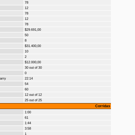
78
12
78
12
78
$29.691,00
50
8
$31.400,00
10
2
$12.000,00
30 out of 30
0
arry
22:14
54
60
12 out of 12
25 out of 25
Corridas
1:00
61
1:44
3:58
1