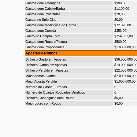
Gastos com Tatuagens
$900,00
Gastos com Cabelo/Barba
$1.100,00
Gastos com Prostitutas
$28,00
Gastos no Strip Club
$0,00
Gastos com Modifições de Carros
$72.920,00
Gastos com Comida
$353,00
Gasto de Compra Total
$754.693,00
Gastos com Reparo/Pintura
$500,00
Gastos com Propriedades
$1.039.000,00
Apostas e Roubos
Dinheiro Gasto em Apostas
$36.000.000,0
Dinheiro Ganho em Apostas
$14.000.000,0
Dinheiro Perdido em Apostas
$22.000.000,0
Maior Aposta Ganha
$2.000.000,00
Maior Aposta Perdida
$1.000.000,00
Número de Casas Furtadas
0
Número de Objetos Roubados Vendidos
0
Dinheiro Conseguido com Roubo
$0,00
Maior Lucro com Roubo
$0,00