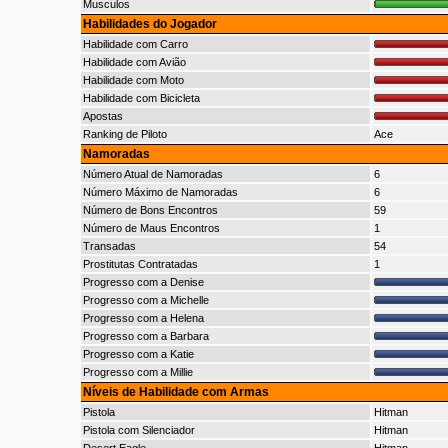
Musculos
Habilidades do Jogador
Habilidade com Carro
Habilidade com Avião
Habilidade com Moto
Habilidade com Bicicleta
Apostas
Ranking de Piloto
Ace
Namoradas
Número Atual de Namoradas
6
Número Máximo de Namoradas
6
Número de Bons Encontros
59
Número de Maus Encontros
1
Transadas
54
Prostitutas Contratadas
1
Progresso com a Denise
Progresso com a Michelle
Progresso com a Helena
Progresso com a Barbara
Progresso com a Katie
Progresso com a Millie
Níveis de Habilidade com Armas
Pistola
Hitman
Pistola com Silenciador
Hitman