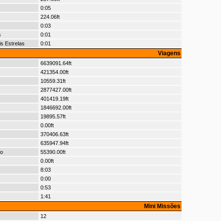
0:05
224.06ft
0:03
s
0:01
s Estrelas
0:01
Viagens
6639091.64ft
421354.00ft
10559.31ft
2877427.00ft
401419.19ft
1846692.00ft
19895.57ft
0.00ft
370406.63ft
635947.94ft
io
55390.00ft
0.00ft
8:03
0:00
0:53
1:41
Mini Missões
12