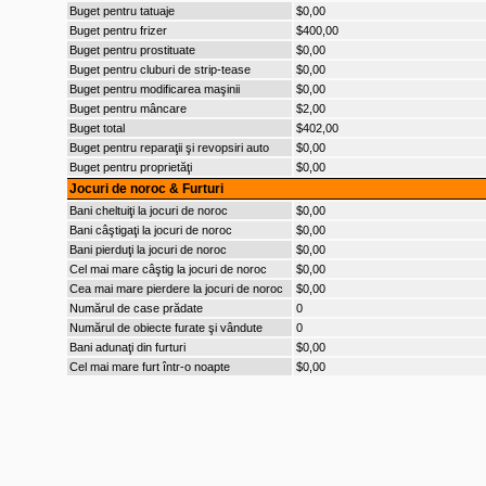
Buget pentru tatuaje
$0,00
Buget pentru frizer
$400,00
Buget pentru prostituate
$0,00
Buget pentru cluburi de strip-tease
$0,00
Buget pentru modificarea maşinii
$0,00
Buget pentru mâncare
$2,00
Buget total
$402,00
Buget pentru reparaţii şi revopsiri auto
$0,00
Buget pentru proprietăţi
$0,00
Jocuri de noroc & Furturi
Bani cheltuiţi la jocuri de noroc
$0,00
Bani câştigaţi la jocuri de noroc
$0,00
Bani pierduţi la jocuri de noroc
$0,00
Cel mai mare câştig la jocuri de noroc
$0,00
Cea mai mare pierdere la jocuri de noroc
$0,00
Numărul de case prădate
0
Numărul de obiecte furate şi vândute
0
Bani adunaţi din furturi
$0,00
Cel mai mare furt într-o noapte
$0,00