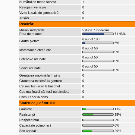
Numărul de mese servite
1
Revopsiri vehicule
0
Vizite la sala de gimnastică
0
Trişări
0
Realizări
Misiuni îndeplinite
5 după 7 încercări
Rata de succes
71.43%
6 out of 100
Grafitti pictate
6%
0 out of 50
Instantanee efectuate
0%
0 out of 50
Potcoave adunate
0%
0 out of 50
Scoici adunate
0%
Greutatea maximă la împins
0
Greutatea maximă la gantere
0
Cel mai bun scor la baschet
0
Cea mai înaltă săritură cu bicicleta
0
Ultimul scor la dans
0
Statistica jucătorului
Grăsime
11%
Rezistenţă
35%
Respect total
2%
Capacitate pulmonară
0%
Sex appeal
29%