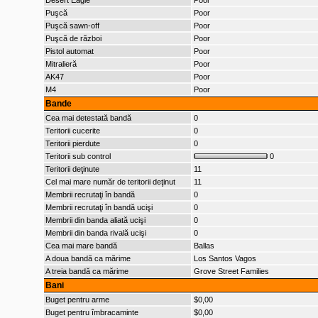
Desert Eagle
Poor
Puşcă
Poor
Puşcă sawn-off
Poor
Puşcă de război
Poor
Pistol automat
Poor
Mitralieră
Poor
AK47
Poor
M4
Poor
Bande
Cea mai detestată bandă
0
Teritorii cucerite
0
Teritorii pierdute
0
Teritorii sub control
0
Teritorii deţinute
11
Cel mai mare număr de teritorii deţinut
11
Membrii recrutaţi în bandă
0
Membrii recrutaţi în bandă ucişi
0
Membrii din banda aliată ucişi
0
Membrii din banda rivală ucişi
0
Cea mai mare bandă
Ballas
A doua bandă ca mărime
Los Santos Vagos
A treia bandă ca mărime
Grove Street Families
Bani
Buget pentru arme
$0,00
Buget pentru îmbracaminte
$0,00