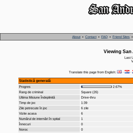
About
•
Contact
•
FAQ
•
Friend Sites
Viewing San 
Last 
V
Translate this page from English:
·
·
Statistică generală
Progres
2.67%
Rang de criminal
Square (26)
Ultima Misiune Îndeplinită
Drive-thru
Timp de joc
1:39
Zile petrecute în joc
6 zile
Vizite acasa
6
Numărul de internări în spital
1
Înnecuri
0
Noroc
0