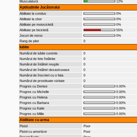
Musculatură
12%
Aptitudinile Jucătorului
Abilitate la condus
0%
Abilitate la zbor
0%
Abilitate pe motocicletă
0%
Abilitate pe bicicletă
55%
Jocuri de noroc
0%
Rang de pilot
0
Iubite
Numărul de iubite curente
0
Numărul de fete întâlnite
0
Numărul de întâlniri reuşite
0
Numărul de întâlniri dezastruoase
0
Numărul de înscrieri cu o fata
0
Numărul de prostituate vizitate
0
Progres cu Denise
0.00%
Progres cu Michelle
0.00%
Progres cu Helena
0.00%
Progres cu Barbara
0.00%
Progres cu Katie
0.00%
Progres cu Millie
0.00%
Abilitate cu arma
Pistol
Poor
Pistol cu amortizor
Poor