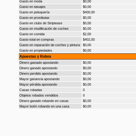
Gasto en moda
$0,00
Gasto en tatuajes
$0,00
Gasto en peluquería
$400,00
Gasto en prostitutas
$0,00
Gasto en clubs de Striptease
$0,00
Gasto en modificación de coches
$0,00
Gasto en comida
$2,00
Gasto total en compras
$402,00
Gasto en reparación de coches y pintura
$0,00
Gasto en propiedades
$0,00
Apuestas y Robos
Dinero gastado apostando
$0,00
Dinero ganado apostando
$0,00
Dinero perdido apostando
$0,00
Mayor ganancia apostando
$0,00
Mayor pérdida apostando
$0,00
Casas robadas
0
Objetos robados vendidos
0
Dinero ganado robando en casas
$0,00
Mayor botín robando en una casa
$0,00