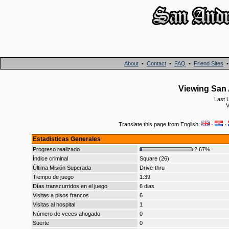
About
•
Contact
•
FAQ
•
Friend Sites
Viewing San 
Last 
V
Translate this page from English:
·
·
Estadisticas Generales
Progreso realizado
2.67%
Índice criminal
Square (26)
Última Misión Superada
Drive-thru
Tiempo de juego
1:39
Días transcurridos en el juego
6 dias
Visitas a pisos francos
6
Visitas al hospital
1
Número de veces ahogado
0
Suerte
0