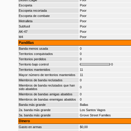
Desert Eagle
Poor
Escopeta
Poor
Escopeta recortada
Poor
Escopeta de combate
Poor
Metralleta
Poor
Subfusil
Poor
AK-47
Poor
M4
Poor
Pandillas
Banda menos usada
0
Territorios conquistados
0
Territorios perdidos
0
Territorio bajo control
0
Territorios mantenidos
11
Mayor número de territorios mantenidos
11
Miembros de banda reclutados
0
Miembros de banda reclutados que han
0
sido abatidos
Miembros de bandas amigas abatidos
0
Miembros de bandas enemigas abatidos
0
Banda más grande
Ballas
2a. banda más grande
Los Santos Vagos
3a. banda más grande
Grove Street Families
Dinero
Gasto en armas
$0,00