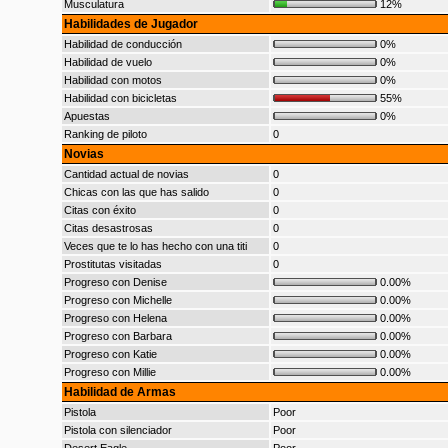
Musculatura
12%
Habilidades de Jugador
Habilidad de conducción
0%
Habilidad de vuelo
0%
Habilidad con motos
0%
Habilidad con bicicletas
55%
Apuestas
0%
Ranking de piloto
0
Novias
Cantidad actual de novias
0
Chicas con las que has salido
0
Citas con éxito
0
Citas desastrosas
0
Veces que te lo has hecho con una titi
0
Prostitutas visitadas
0
Progreso con Denise
0.00%
Progreso con Michelle
0.00%
Progreso con Helena
0.00%
Progreso con Barbara
0.00%
Progreso con Katie
0.00%
Progreso con Millie
0.00%
Habilidad de Armas
Pistola
Poor
Pistola con silenciador
Poor