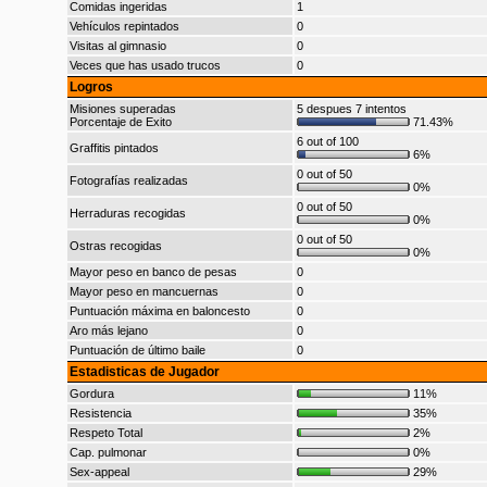
Comidas ingeridas
1
Vehículos repintados
0
Visitas al gimnasio
0
Veces que has usado trucos
0
Logros
Misiones superadas
5 despues 7 intentos
Porcentaje de Exito
71.43%
6 out of 100
Graffitis pintados
6%
0 out of 50
Fotografías realizadas
0%
0 out of 50
Herraduras recogidas
0%
0 out of 50
Ostras recogidas
0%
Mayor peso en banco de pesas
0
Mayor peso en mancuernas
0
Puntuación máxima en baloncesto
0
Aro más lejano
0
Puntuación de último baile
0
Estadisticas de Jugador
Gordura
11%
Resistencia
35%
Respeto Total
2%
Cap. pulmonar
0%
Sex-appeal
29%