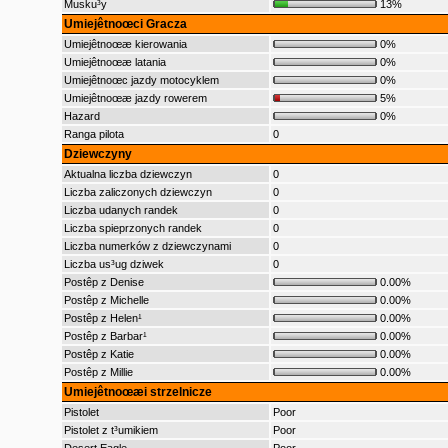
Musku³y
13%
Umiejêtnoœci Gracza
Umiejêtnoœæ kierowania
0%
Umiejêtnoœæ latania
0%
Umiejêtnoœc jazdy motocyklem
0%
Umiejêtnoœæ jazdy rowerem
5%
Hazard
0%
Ranga pilota
0
Dziewczyny
Aktualna liczba dziewczyn
0
Liczba zaliczonych dziewczyn
0
Liczba udanych randek
0
Liczba spieprzonych randek
0
Liczba numerków z dziewczynami
0
Liczba us³ug dziwek
0
Postêp z Denise
0.00%
Postêp z Michelle
0.00%
Postêp z Helen¹
0.00%
Postêp z Barbar¹
0.00%
Postêp z Katie
0.00%
Postêp z Millie
0.00%
Umiejêtnoœæi strzelnicze
Pistolet
Poor
Pistolet z t³umikiem
Poor