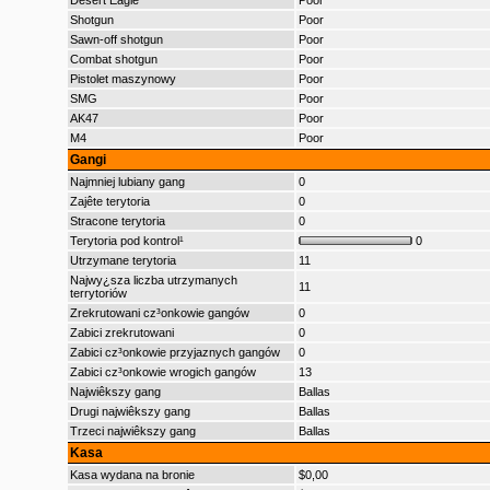
Desert Eagle
Poor
Shotgun
Poor
Sawn-off shotgun
Poor
Combat shotgun
Poor
Pistolet maszynowy
Poor
SMG
Poor
AK47
Poor
M4
Poor
Gangi
Najmniej lubiany gang
0
Zajête terytoria
0
Stracone terytoria
0
Terytoria pod kontrol¹
0
Utrzymane terytoria
11
Najwy¿sza liczba utrzymanych
11
terrytoriów
Zrekrutowani cz³onkowie gangów
0
Zabici zrekrutowani
0
Zabici cz³onkowie przyjaznych gangów
0
Zabici cz³onkowie wrogich gangów
13
Najwiêkszy gang
Ballas
Drugi najwiêkszy gang
Ballas
Trzeci najwiêkszy gang
Ballas
Kasa
Kasa wydana na bronie
$0,00