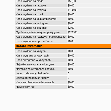
Kasa wydana na modê
$50,00
Kasa wydana na tatua¿e
$0,00
Kasa wydana na fryzjera
$150,00
Kasa wydana na dziwki
$0,00
Kasa wydana na klub striptizerski
$0,00
Kasa wydana na tuning aut
$0,00
Kasa wydana na jedzenie
$2,00
Ogó³em wydano kasy na powy¿sze
$202,00
Kasa wydana na naprawy i malowania aut
$0,00
Kasa wyadana na posiad³oœci
$0,00
Hazard i W³amania
Kasa wydana na kasyna
$0,00
Kasa wygrana w kasynach
$0,00
Kasa przegrana w kasynach
$0,00
Najwiêksza wygrana w kasynie
$0,00
Najmniejsza wygrana w kasynie
$0,00
Iloœc zrabowanych domów
0
Liczba sprzedanych ³upów
0
Kasa zarobiona na w³amaniach
$0,00
Najwiêkszy ³up
$0,00