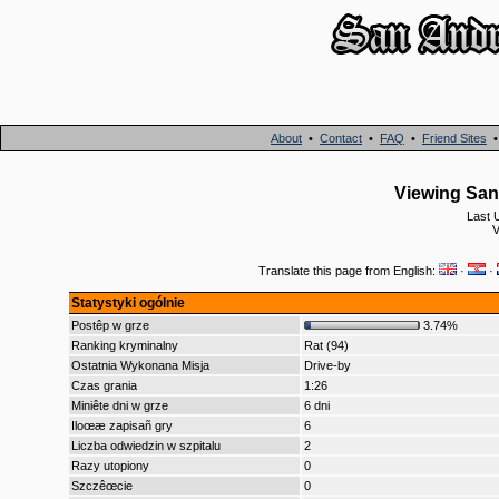
About
•
Contact
•
FAQ
•
Friend Sites
Viewing San 
Last 
V
Translate this page from English:
·
·
Statystyki ogólnie
Postêp w grze
3.74%
Ranking kryminalny
Rat (94)
Ostatnia Wykonana Misja
Drive-by
Czas grania
1:26
Miniête dni w grze
6 dni
Iloœæ zapisañ gry
6
Liczba odwiedzin w szpitalu
2
Razy utopiony
0
Szczêœcie
0