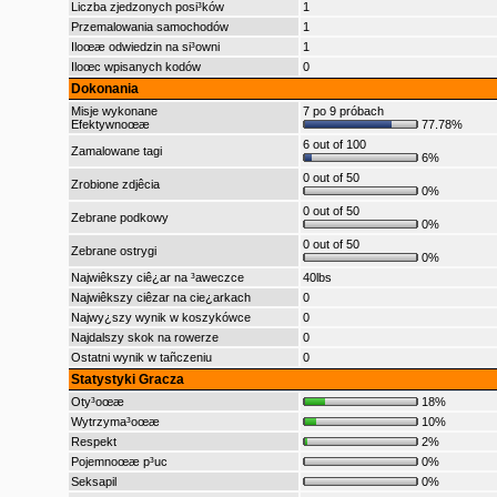
Liczba zjedzonych posi³ków
1
Przemalowania samochodów
1
Iloœæ odwiedzin na si³owni
1
Iloœc wpisanych kodów
0
Dokonania
Misje wykonane
7 po 9 próbach
Efektywnoœæ
77.78%
6 out of 100
Zamalowane tagi
6%
0 out of 50
Zrobione zdjêcia
0%
0 out of 50
Zebrane podkowy
0%
0 out of 50
Zebrane ostrygi
0%
Najwiêkszy ciê¿ar na ³aweczce
40lbs
Najwiêkszy ciêzar na cie¿arkach
0
Najwy¿szy wynik w koszykówce
0
Najdalszy skok na rowerze
0
Ostatni wynik w tañczeniu
0
Statystyki Gracza
Oty³oœæ
18%
Wytrzyma³oœæ
10%
Respekt
2%
Pojemnoœæ p³uc
0%
Seksapil
0%