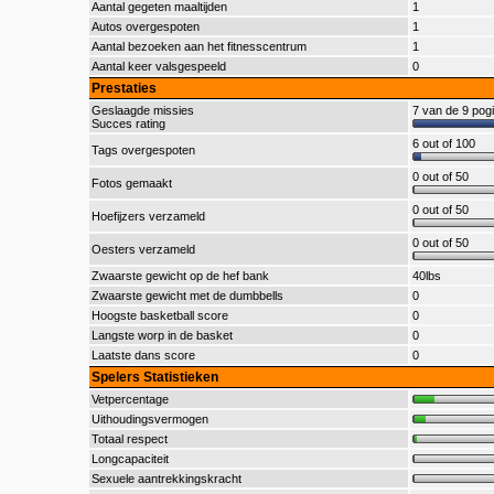
Aantal gegeten maaltijden
1
Autos overgespoten
1
Aantal bezoeken aan het fitnesscentrum
1
Aantal keer valsgespeeld
0
Prestaties
Geslaagde missies
7 van de 9 pog
Succes rating
6 out of 100
Tags overgespoten
0 out of 50
Fotos gemaakt
0 out of 50
Hoefijzers verzameld
0 out of 50
Oesters verzameld
Zwaarste gewicht op de hef bank
40lbs
Zwaarste gewicht met de dumbbells
0
Hoogste basketball score
0
Langste worp in de basket
0
Laatste dans score
0
Spelers Statistieken
Vetpercentage
Uithoudingsvermogen
Totaal respect
Longcapaciteit
Sexuele aantrekkingskracht