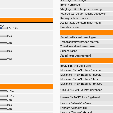
Voertuigen vernietigd
Boten vernietigd
Vliegtuigen & Helicopters vernietigd
Waarde van de vernietigde gebouwen
Kapotgeschoten banden
Aantal fatale schoten in het hoofd
ingen
Brandjes gestart
77.78%
6%
Aantal politie steekpenningen
Totaal aantal verkregen sterren
0%
Totaal aantal verloren sterren
0%
Succes rating
Aantal keer gearresteerd
0%
Beste INSANE stunt prijs
Maximale "INSANE Jump" afstand
Maximale "INSANE Jump" hoogte
Maximale "INSANE Jump" flips
Maximale "INSANE Jump" rotaties
Unieke "INSANE Jump" gevonden
18%
10%
Unieke "INSANE Jump" gehaald
2%
Langste "Wheelie" afstand
0%
Langste "Wheelie" tijd
0%
Langste "Stoppie" afstand