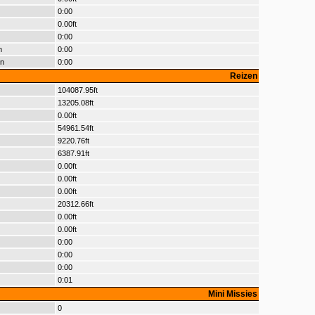
0:00
0.00ft
0:00
n
0:00
en
0:00
Reizen
104087.95ft
13205.08ft
0.00ft
54961.54ft
9220.76ft
6387.91ft
0.00ft
0.00ft
0.00ft
20312.66ft
0.00ft
0.00ft
0:00
0:00
0:00
0:01
Mini Missies
0