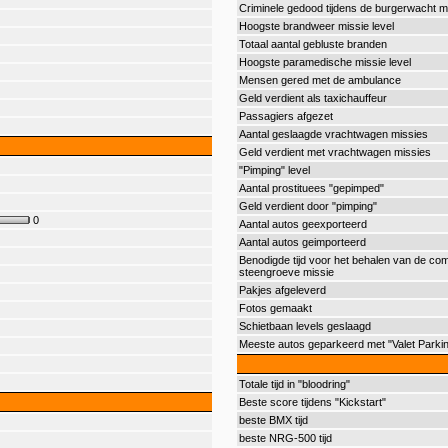
Criminele gedood tijdens de burgerwacht m
Hoogste brandweer missie level
Totaal aantal gebluste branden
Hoogste paramedische missie level
Mensen gered met de ambulance
Geld verdient als taxichauffeur
Passagiers afgezet
Aantal geslaagde vrachtwagen missies
Geld verdient met vrachtwagen missies
"Pimping" level
Aantal prostituees "gepimped"
Geld verdient door "pimping"
0
Aantal autos geexporteerd
Aantal autos geimporteerd
Benodigde tijd voor het behalen van de com
steengroeve missie
Pakjes afgeleverd
Fotos gemaakt
Schietbaan levels geslaagd
Meeste autos geparkeerd met "Valet Parki
Totale tijd in "bloodring"
Beste score tijdens "Kickstart"
beste BMX tijd
beste NRG-500 tijd