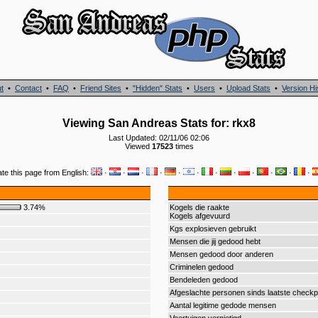
t
•
Contact
•
FAQ
•
Friend Sites
•
"Hidden" Stats
•
Users
•
Upload Stats
•
Version Hi
Viewing San Andreas Stats for: rkx8
Last Updated: 02/11/06 02:06
Viewed
17523
times
ate this page from English:
·
·
·
·
·
·
·
·
·
·
·
·
3.74%
Kogels die raakte
Kogels afgevuurd
Kgs explosieven gebruikt
Mensen die jij gedood hebt
Mensen gedood door anderen
Criminelen gedood
Bendeleden gedood
Afgeslachte personen sinds laatste checkp
Aantal legitime gedode mensen