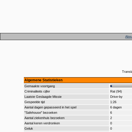
Abou
Transl
Algemene Statistieken
Gemaakte voortgang
Criminaliteits cijfer
Rat (94)
Laatste Geslaagde Missie
Drive-by
Gespeelde tijd
1:26
Aantal dagen gepasseerd in het spel
6 dagen
"Safehouse" bezoeken
6
Aantal ziekenhuis bezoeken
2
Aantal keren verdronken
0
Geluk
0