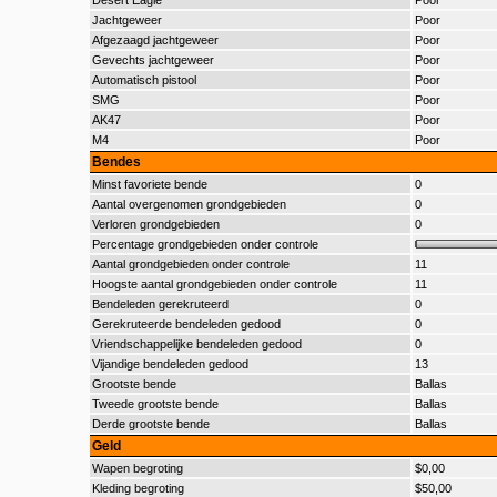
Desert Eagle
Poor
Jachtgeweer
Poor
Afgezaagd jachtgeweer
Poor
Gevechts jachtgeweer
Poor
Automatisch pistool
Poor
SMG
Poor
AK47
Poor
M4
Poor
Bendes
Minst favoriete bende
0
Aantal overgenomen grondgebieden
0
Verloren grondgebieden
0
Percentage grondgebieden onder controle
Aantal grondgebieden onder controle
11
Hoogste aantal grondgebieden onder controle
11
Bendeleden gerekruteerd
0
Gerekruteerde bendeleden gedood
0
Vriendschappelijke bendeleden gedood
0
Vijandige bendeleden gedood
13
Grootste bende
Ballas
Tweede grootste bende
Ballas
Derde grootste bende
Ballas
Geld
Wapen begroting
$0,00
Kleding begroting
$50,00