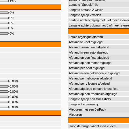
13%
Langste "Stoppie" tijd
Langste afstand 2 wielen
0%
Langste tijd op 2 wielen
0%
Laatste achtervolging met 5 of meer sterre
0%
Langste achtervolging met 5 of meer sterr
5%
0%
Totale afgelegde afstand
Afstand te voet afgelegd
Afstand zwemmend afgelegd
Afstand in een auto afgelegd
Afstand op een fiets afgelegd
Afstand op een motor afgelegd
Afstand per boot afgelegd
Afstand in een golfwagentje afgelegd
Afstand per helicopter afgelegd
0.00%
Afstand per vliegtuig afgelegd
0.00%
Afstand afgelegd op een fitnessfiets
0.00%
Afstand op een tredmolen afgelegd
0.00%
Langste tijd op een fitnessfiets
0.00%
Langste tredmolen tijd
0.00%
Vlieguren met een JetPack
Vlieguren
Hoogste burgerwacht missie level