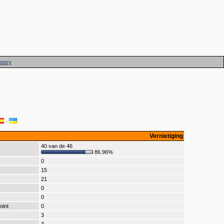
story
·
Vernietiging
40 van de 46
86.96%
0
15
21
0
0
oint
0
3