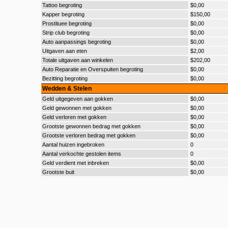
Tattoo begroting
$0,00
Kapper begroting
$150,00
Prostituee begroting
$0,00
Strip club begroting
$0,00
Auto aanpassings begroting
$0,00
Uitgaven aan eten
$2,00
Totale uitgaven aan winkelen
$202,00
Auto Reparatie en Overspuiten begroting
$0,00
Bezitting begroting
$0,00
Wedden & Stelen
Geld uitgegeven aan gokken
$0,00
Geld gewonnen met gokken
$0,00
Geld verloren met gokken
$0,00
Grootste gewonnen bedrag met gokken
$0,00
Grootste verloren bedrag met gokken
$0,00
Aantal huizen ingebroken
0
Aantal verkochte gestolen items
0
Geld verdient met inbreken
$0,00
Grootste buit
$0,00