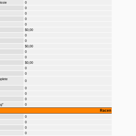
issie
0
0
0
0
0
$0,00
0
0
$0,00
0
0
$0,00
0
0
plete
0
0
0
0
ng"
0
Racen
0
0
0
0