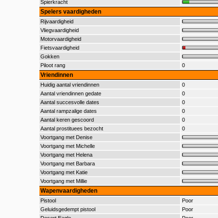
Spierkracht
Spelers vaardigheden
Rijvaardigheid
Vliegvaardigheid
Motorvaardigheid
Fietsvaardigheid
Gokken
Piloot rang
0
Vriendinnen
Huidig aantal vriendinnen
0
Aantal vriendinnen gedate
0
Aantal succesvolle dates
0
Aantal rampzalige dates
0
Aantal keren gescoord
0
Aantal prostituees bezocht
0
Voortgang met Denise
Voortgang met Michelle
Voortgang met Helena
Voortgang met Barbara
Voortgang met Katie
Voortgang met Millie
Wapenvaardigheden
Pistool
Poor
Geluidsgedempt pistool
Poor