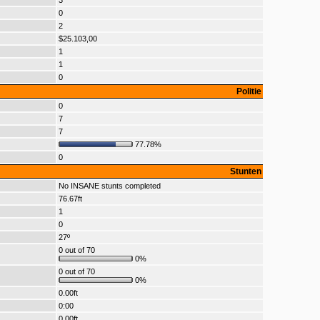
3
0
2
$25.103,00
1
1
0
Politie
0
7
7
77.78%
0
Stunten
No INSANE stunts completed
76.67ft
1
0
27º
0 out of 70
0%
0 out of 70
0%
0.00ft
0:00
0.00ft