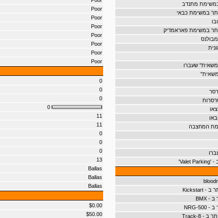
Poor
במשימת מתנדב
Poor
תר במשימת כבאי
Poor
בו
Poor
ותר במשימת פאראמדיק
Poor
מבולנס
Poor
נית
Poor
Poor
משאית" שעברו
משאית"
0
0
רסר
0
רסרות
0
צאו
11
באו
11
מת המחצבה
0
0
0
ברו
13
Valet'
Ballas
Ballas
Ballas
Kickstar
- BMX
$0.00
NRG-50
$50.00
- 8-Track