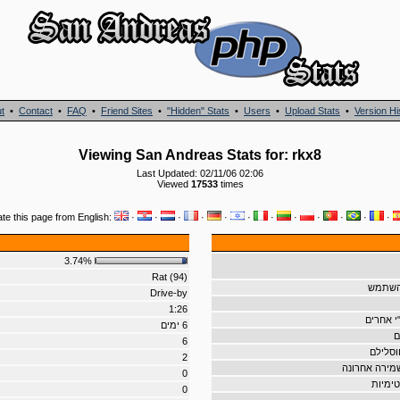
t
•
Contact
•
FAQ
•
Friend Sites
•
"Hidden" Stats
•
Users
•
Upload Stats
•
Version Hi
Viewing San Andreas Stats for: rkx8
Last Updated: 02/11/06 02:06
Viewed
17533
times
ate this page from English:
·
·
·
·
·
·
·
·
·
·
·
·
3.74%
Rat (94)
שהשתמש
Drive-by
1:26
י אחרים
6 ימים
ם
6
וסלילם
2
שמירה אחרונה
0
טימיות
0