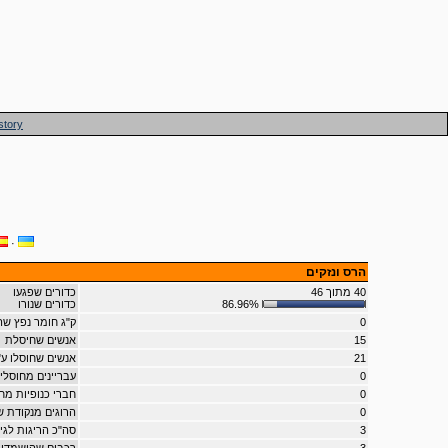
story
·
הרס ונזקים
40 מתוך 46
כדורים שפגעו
86.96%
כדורים שנורו
0
ק"ג חומר נפץ 
15
אנשים שחיסלת
21
אנשים שחוסלו ע"
0
עבריינים מחוסלי
0
חברי כנופיות מח
0
הרוגים מנקודת 
3
סה"כ הריגות לגי