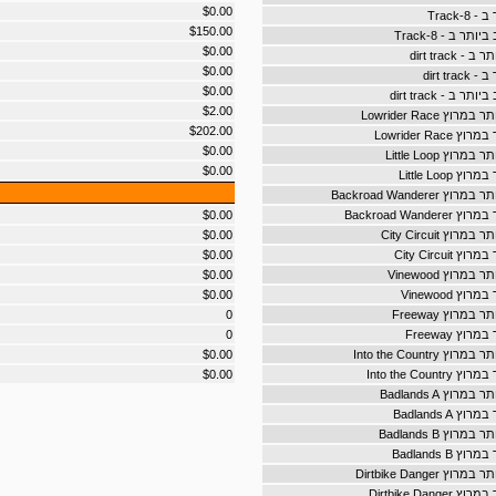
$0.00
-Track
$150.00
ר ב - 8-Track
$0.00
dirt track
$0.00
dirt tr
$0.00
ב - dirt track
$2.00
ץ Lowrider Race
$202.00
Lowrider Rac
$0.00
וץ Little Loop
$0.00
Little Loop
Backroad Wandere
Backroad Wand
$0.00
ץ City Circuit
$0.00
City Circui
$0.00
רוץ Vinewood
$0.00
ץ Vinewood
$0.00
מרוץ Freeway
0
ץ Freeway
0
Into the Country
$0.00
Into the Coun
$0.00
וץ Badlands A
Badlands A
וץ Badlands B
Badlands B
Dirtbike Danger
Dirtbike Dan