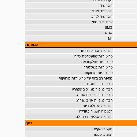
Desert Eagle
רובה ציד
רובה ציד מנסר
רובה ציד לקרב
אקדח אוטומטי
SMG
AK47
M4
כנופיות
הכנופיה השנואה ביותר
טריטוריות שהשטלטת עליהן
טריטוריות שנלקחו ממך
טריטוריות בשליטתך
טריוטוריות מוחזקות
מספר רב ביות של טריטוריות מוחזקות
חברי כנופיה שגוייסו
חברי כנופיה מגוייסים שנהרגו
חברי כנופיה טובים שנהרגו
חברי כנופיות אוייב שנהרגו
הכנופיה הגדולה ביותר
הכנופיה השנייה בגודלה
הכנופיה השלישית בגודלה
כסף
תקציב נשקים
תקציב אופנה