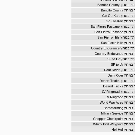
 Bandito County
Bandito Coun
וץ Go-Go-Kart
Go-Go-Kart
San Fierro Fastla
San Fierro Fas
San Fierro Hills
San Fierro Hi
Country Enduranc
Country Endur
רוץ SF to LV
ץ SF to LV
רוץ Dam Rider
 Dam Rider
ץ Desert Tricks
Desert Trick
וץ LV Ringroad
LV Ringroad
World War Ac
Barnstormin
Military Serv
Chopper Check
Whirly Bird Wa
 Heli Hell