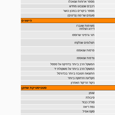
מספר ארוחות שנאכלו
רכבים שנצבעו מחדש
מספר ביקורים במכון כושר
פעמים שרימה (צ'יטים)
הישגים
משימות שעברו
דירוג הצלחה
תגי גרפיטי שרוססו
תצלומים שנלקחו
פרסות שנאספו
צדפות שנאספו
המשקל הרב ביותר בדחיקה על ספסל
המשקל הרב ביותר על משקולת יד
התוצאה הטובה ביותר בכדורסל
הקליעה הרחוקה ביותר
ניקוד הריקוד האחרון
סטטיסטיקת שחקן
שומן
סיבולת
סה"כ כבוד
נפח ריאה
סקס אפיל