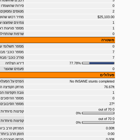
3
רכבים שהושמדו
0
סירות שהושמדו
2
מטוסים ומסוקים
$25,103.00
מחיר רכוש שהו
1
צמיגים שפוצצו ע"י
1
מספר פגיעות רא
0
שרפות שהתחילו
משטרה
0
מספר תשלומי ש
7
מספר כוכבי מבו
7
סה"כ כוכבי מב
77.78%
דירוג הצלחה
0
פעמים שנעצר
פעלולים
No INSANE stunts completed
הפרס על הפעלול
76.67ft
מרחק הקפיצה המ
1
גובה הקפיצה המ
0
מספר ההיפוכים 
27º
מספר הסיבובים 
0 out of 70
קפיצות מיוחדות 
0%
0 out of 70
קפיצות מיוחדות 
0%
0.00ft
המרחק הרב ביות
0:00
הזמן הרב ביותר 
0.00ft
מרחק העצירה הר