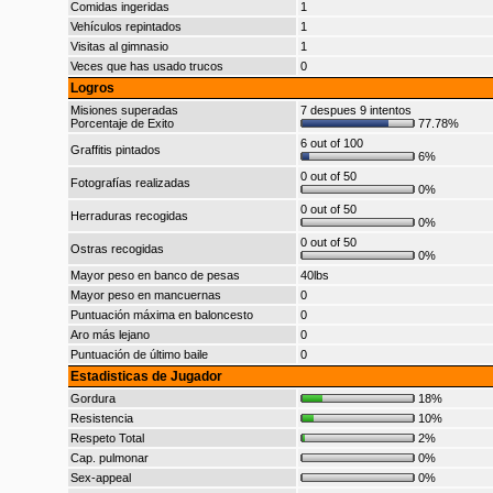
Comidas ingeridas
1
Vehículos repintados
1
Visitas al gimnasio
1
Veces que has usado trucos
0
Logros
Misiones superadas
7 despues 9 intentos
Porcentaje de Exito
77.78%
6 out of 100
Graffitis pintados
6%
0 out of 50
Fotografías realizadas
0%
0 out of 50
Herraduras recogidas
0%
0 out of 50
Ostras recogidas
0%
Mayor peso en banco de pesas
40lbs
Mayor peso en mancuernas
0
Puntuación máxima en baloncesto
0
Aro más lejano
0
Puntuación de último baile
0
Estadisticas de Jugador
Gordura
18%
Resistencia
10%
Respeto Total
2%
Cap. pulmonar
0%
Sex-appeal
0%