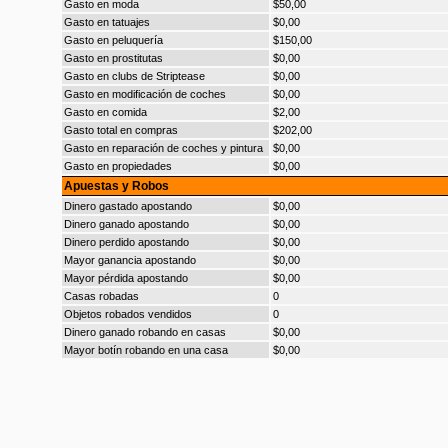
Gasto en moda
$50,00
Gasto en tatuajes
$0,00
Gasto en peluquería
$150,00
Gasto en prostitutas
$0,00
Gasto en clubs de Striptease
$0,00
Gasto en modificación de coches
$0,00
Gasto en comida
$2,00
Gasto total en compras
$202,00
Gasto en reparación de coches y pintura
$0,00
Gasto en propiedades
$0,00
Apuestas y Robos
Dinero gastado apostando
$0,00
Dinero ganado apostando
$0,00
Dinero perdido apostando
$0,00
Mayor ganancia apostando
$0,00
Mayor pérdida apostando
$0,00
Casas robadas
0
Objetos robados vendidos
0
Dinero ganado robando en casas
$0,00
Mayor botín robando en una casa
$0,00