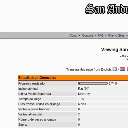
About
•
Contact
•
FAQ
•
Friend Sites
Viewing San 
Last 
V
Translate this page from English:
·
·
Estadisticas Generales
Progreso realizado
3.74%
Índice criminal
Rat (94)
Última Misión Superada
Drive-by
Tiempo de juego
1:26
Días transcurridos en el juego
6 dias
Visitas a pisos francos
6
Visitas al hospital
2
Número de veces ahogado
0
Suerte
0