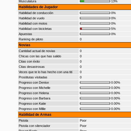
Musculatura
13%
Habilidades de Jugador
Habilidad de conducción
0%
Habilidad de vuelo
0%
Habilidad con motos
0%
Habilidad con bicicletas
5%
Apuestas
0%
Ranking de piloto
0
Novias
Cantidad actual de novias
0
Chicas con las que has salido
0
Citas con éxito
0
Citas desastrosas
0
Veces que te lo has hecho con una titi
0
Prostitutas visitadas
0
Progreso con Denise
0.00%
Progreso con Michelle
0.00%
Progreso con Helena
0.00%
Progreso con Barbara
0.00%
Progreso con Katie
0.00%
Progreso con Millie
0.00%
Habilidad de Armas
Pistola
Poor
Pistola con silenciador
Poor