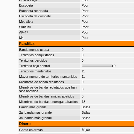
Desert Eagle
Poor
Escopeta
Poor
Escopeta recortada
Poor
Escopeta de combate
Poor
Metralleta
Poor
Subfusil
Poor
AK-47
Poor
M4
Poor
Pandillas
Banda menos usada
0
Territorios conquistados
0
Territorios perdidos
0
Territorio bajo control
0
Territorios mantenidos
11
Mayor número de territorios mantenidos
11
Miembros de banda reclutados
0
Miembros de banda reclutados que han
0
sido abatidos
Miembros de bandas amigas abatidos
0
Miembros de bandas enemigas abatidos
13
Banda más grande
Ballas
2a. banda más grande
Ballas
3a. banda más grande
Ballas
Dinero
Gasto en armas
$0,00