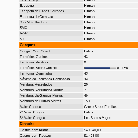
Desert Eagle
Hitman
Escopeta
Hitman
Escopeta de Canos Serrados
Hitman
Escopeta de Combate
Hitman
Sub-Metralhadora
Hitman
SMG
Hitman
AK47
Hitman
M4
Hitman
Gangues
Gangue Mais Odiada
Ballas
Territórios Ganhos
43
Territórios Perdidos
0
Territórios Sobre Controle
81.13%
Territórios Dominados
43
Máximo de Territórios Dominados
43
Membros Recrutados
20
Membros Recrutados Mortos
7
Membros da Gangue Mortos
49
Membros de Outros Mortos
1509
Maior Gangue
Grove Street Families
2ª Maior Gangue
Ballas
3ª Maior Gangue
Los Santos Vagos
Dinheiro
Gastos com Armas
$49.940,00
Gastos com Roupas
$1.408,00