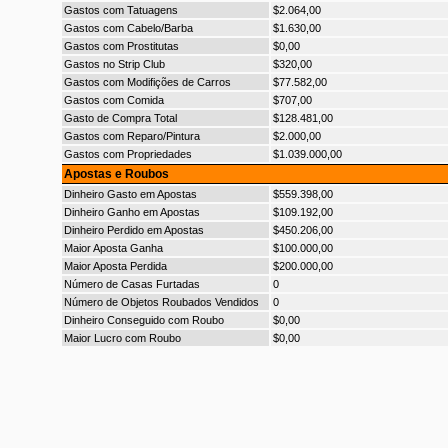
Gastos com Tatuagens
$2.064,00
Gastos com Cabelo/Barba
$1.630,00
Gastos com Prostitutas
$0,00
Gastos no Strip Club
$320,00
Gastos com Modifições de Carros
$77.582,00
Gastos com Comida
$707,00
Gasto de Compra Total
$128.481,00
Gastos com Reparo/Pintura
$2.000,00
Gastos com Propriedades
$1.039.000,00
Apostas e Roubos
Dinheiro Gasto em Apostas
$559.398,00
Dinheiro Ganho em Apostas
$109.192,00
Dinheiro Perdido em Apostas
$450.206,00
Maior Aposta Ganha
$100.000,00
Maior Aposta Perdida
$200.000,00
Número de Casas Furtadas
0
Número de Objetos Roubados Vendidos
0
Dinheiro Conseguido com Roubo
$0,00
Maior Lucro com Roubo
$0,00