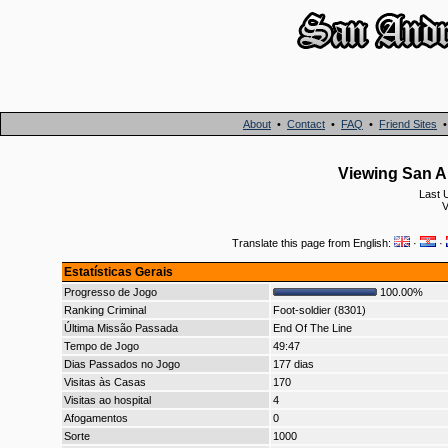
About
•
Contact
•
FAQ
•
Friend Sites
Viewing San A
Last 
V
Translate this page from English:
·
·
Estatísticas Gerais
Progresso de Jogo
100.00%
Ranking Criminal
Foot-soldier (8301)
Última Missão Passada
End Of The Line
Tempo de Jogo
49:47
Dias Passados no Jogo
177 dias
Visitas às Casas
170
Visitas ao hospital
4
Afogamentos
0
Sorte
1000