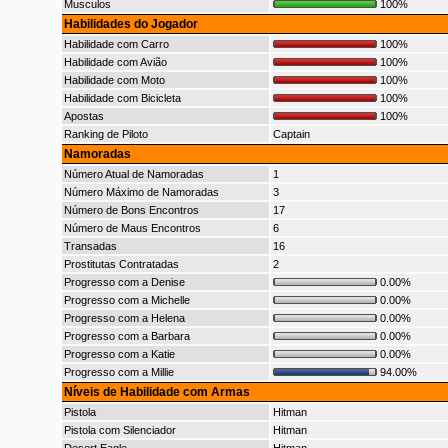
Musculos
100%
Habilidades do Jogador
Habilidade com Carro
100%
Habilidade com Avião
100%
Habilidade com Moto
100%
Habilidade com Bicicleta
100%
Apostas
100%
Ranking de Piloto
Captain
Namoradas
Número Atual de Namoradas
1
Número Máximo de Namoradas
3
Número de Bons Encontros
17
Número de Maus Encontros
6
Transadas
16
Prostitutas Contratadas
2
Progresso com a Denise
0.00%
Progresso com a Michelle
0.00%
Progresso com a Helena
0.00%
Progresso com a Barbara
0.00%
Progresso com a Katie
0.00%
Progresso com a Millie
94.00%
Níveis de Habilidade com Armas
Pistola
Hitman
Pistola com Silenciador
Hitman