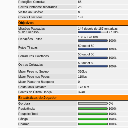
Refeições Comidas
85
Carros Pintados/Reparados
28
Visitas ao Ginásio
8
Cheats Utilizados
197
Objetivos
Missões Passadas
144 depois de 187 tentativas
% de Sucesso
77.01%
100 out of 100
Pichações Feitas
100%
50 out of 50
Fotos Tiradas
100%
50 out of 50
Ferraduras Coletadas
100%
50 out of 50
Ostras Coletadas
100%
Maior Peso no Supino
320lbs
Maior Peso nos Pesos
110lbs
Maior Placar no Basquete
0
Cesta Mais Distante
178.89ft
Pontos da Última Dança
3240
Estatísticas do Jogador
Gordura
0%
Resistência
100%
Respeito Total
100%
Fôlego
100%
Charme
100%