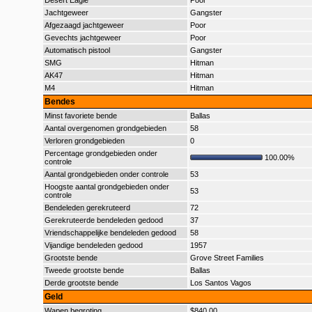
Desert Eagle
Poor
Jachtgeweer
Gangster
Afgezaagd jachtgeweer
Poor
Gevechts jachtgeweer
Poor
Automatisch pistool
Gangster
SMG
Hitman
AK47
Hitman
M4
Hitman
Bendes
Minst favoriete bende
Ballas
Aantal overgenomen grondgebieden
58
Verloren grondgebieden
0
Percentage grondgebieden onder
100.00%
controle
Aantal grondgebieden onder controle
53
Hoogste aantal grondgebieden onder
53
controle
Bendeleden gerekruteerd
72
Gerekruteerde bendeleden gedood
37
Vriendschappelijke bendeleden gedood
58
Vijandige bendeleden gedood
1957
Grootste bende
Grove Street Families
Tweede grootste bende
Ballas
Derde grootste bende
Los Santos Vagos
Geld
Wapen begroting
$840,00