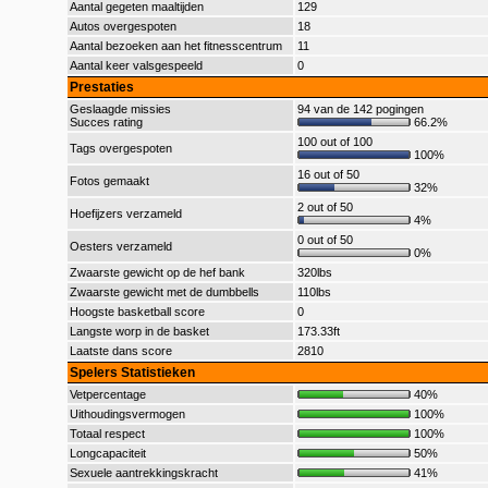
Aantal gegeten maaltijden
129
Autos overgespoten
18
Aantal bezoeken aan het fitnesscentrum
11
Aantal keer valsgespeeld
0
Prestaties
Geslaagde missies
94 van de 142 pogingen
Succes rating
66.2%
100 out of 100
Tags overgespoten
100%
16 out of 50
Fotos gemaakt
32%
2 out of 50
Hoefijzers verzameld
4%
0 out of 50
Oesters verzameld
0%
Zwaarste gewicht op de hef bank
320lbs
Zwaarste gewicht met de dumbbells
110lbs
Hoogste basketball score
0
Langste worp in de basket
173.33ft
Laatste dans score
2810
Spelers Statistieken
Vetpercentage
40%
Uithoudingsvermogen
100%
Totaal respect
100%
Longcapaciteit
50%
Sexuele aantrekkingskracht
41%