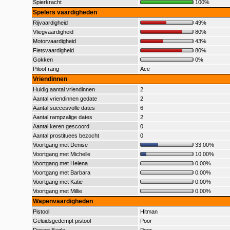
Spierkracht
100%
Spelers vaardigheden
Rijvaardigheid
49%
Vliegvaardigheid
80%
Motorvaardigheid
43%
Fietsvaardigheid
80%
Gokken
0%
Piloot rang
Ace
Vriendinnen
Huidig aantal vriendinnen
2
Aantal vriendinnen gedate
2
Aantal succesvolle dates
6
Aantal rampzalige dates
2
Aantal keren gescoord
0
Aantal prostituees bezocht
0
Voortgang met Denise
33.00%
Voortgang met Michelle
10.00%
Voortgang met Helena
0.00%
Voortgang met Barbara
0.00%
Voortgang met Katie
0.00%
Voortgang met Millie
0.00%
Wapenvaardigheden
Pistool
Hitman
Geluidsgedempt pistool
Poor