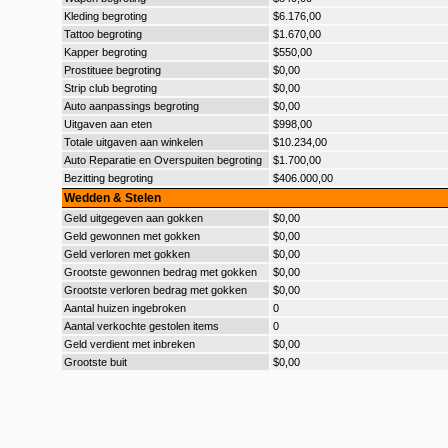
Kleding begroting
$6.176,00
Tattoo begroting
$1.670,00
Kapper begroting
$550,00
Prostituee begroting
$0,00
Strip club begroting
$0,00
Auto aanpassings begroting
$0,00
Uitgaven aan eten
$998,00
Totale uitgaven aan winkelen
$10.234,00
Auto Reparatie en Overspuiten begroting
$1.700,00
Bezitting begroting
$406.000,00
Wedden & Stelen
Geld uitgegeven aan gokken
$0,00
Geld gewonnen met gokken
$0,00
Geld verloren met gokken
$0,00
Grootste gewonnen bedrag met gokken
$0,00
Grootste verloren bedrag met gokken
$0,00
Aantal huizen ingebroken
0
Aantal verkochte gestolen items
0
Geld verdient met inbreken
$0,00
Grootste buit
$0,00