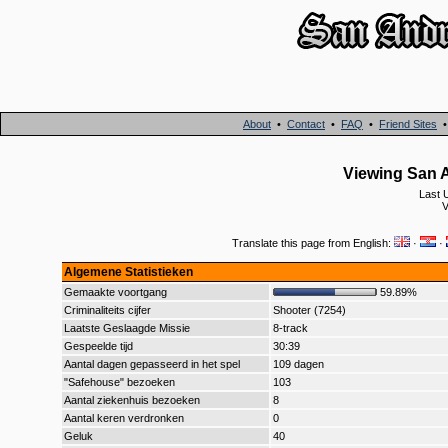
About
•
Contact
•
FAQ
•
Friend Sites
Viewing San A
Last 
V
Translate this page from English:
·
·
Algemene Statistieken
Gemaakte voortgang
59.89%
Criminaliteits cijfer
Shooter (7254)
Laatste Geslaagde Missie
8-track
Gespeelde tijd
30:39
Aantal dagen gepasseerd in het spel
109 dagen
"Safehouse" bezoeken
103
Aantal ziekenhuis bezoeken
8
Aantal keren verdronken
0
Geluk
40