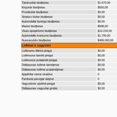
Tatuiruoèiø biudþetas
$1.670,00
Kirpyklø biudþetas
$550,00
Prostituèiø biudþetas
$0,00
Striptizo klubø biudþetas
$0,00
Automobiliø tiuningo biudþetas
$0,00
Maisto biudþetas
$998,00
Visas apsipirkimo biudþetas
$10.234,00
Automobilio tvarkymo biudþetas
$1.700,00
Nuosavybës biudþetas
$406.000,00
Loðimai ir vagystës
Loðimams iðleisti pinigai
$0,00
Loðimuose laimëti pinigai
$0,00
Loðimuose pralaimëti pinigai
$0,00
Didþiausias loðimø laimëjimas
$0,00
Didþiausias loðimø pralaimëjimas
$0,00
Apiplëðtø namø skaièius
0
Parduota pavogtø dalykø
0
Vagystëmis uþdirbti pinigai
$0,00
Didþiausias vagysèiø grobis
$0,00