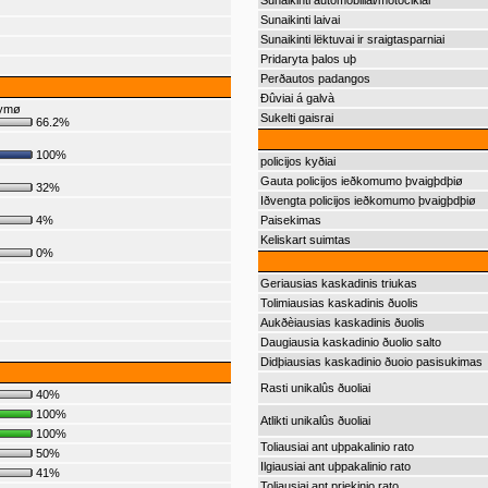
Sunaikinti automobiliai/motociklai
Sunaikinti laivai
Sunaikinti lëktuvai ir sraigtasparniai
Pridaryta þalos uþ
Perðautos padangos
Ðûviai á galvà
dymø
Sukelti gaisrai
66.2%
100%
policijos kyðiai
Gauta policijos ieðkomumo þvaigþdþiø
32%
Iðvengta policijos ieðkomumo þvaigþdþiø
4%
Paisekimas
Keliskart suimtas
0%
Geriausias kaskadinis triukas
Tolimiausias kaskadinis ðuolis
Aukðèiausias kaskadinis ðuolis
Daugiausia kaskadinio ðuolio salto
Didþiausias kaskadinio ðuoio pasisukimas
Rasti unikalûs ðuoliai
40%
100%
Atlikti unikalûs ðuoliai
100%
Toliausiai ant uþpakalinio rato
50%
Ilgiausiai ant uþpakalinio rato
41%
Toliausiai ant priekinio rato