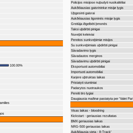
Policijos misijose nuþudyti nusikaltëliai
Aukðèiausias gaisrininkø misijø lygis
Uþgesinti gaisrai
Aukðèiausias ligoninës misijø lygis
Greitàja iðgelbëti þmonës
Taksi uþdirbti pinigai
Nuveþti keleiviai
Pereitos sunkveþimiø misijos
Su sunkveþimiais uþdirbti pinigai
Sàvadavimo lygis
Sàvadautos merginos
Sàvadavimu uþdirbti pinigai
100.00%
Eksportuoti automobiliai
Importuoti automobiliai
Karjere uþtruktas laikas
Pristatyti siuntiniai
Padarytos nuotraukos
Pereiti tiro lygiai
Daugiausia maðinø pastatyta per 'Valet Par
amilies
Visas laikas - bloodring
gos
Kickstart - geriausias rezultatas
BMX geriausias laikas
NRG-500 geriausias laikas
Aukðèiausia vieta - 8-Track'