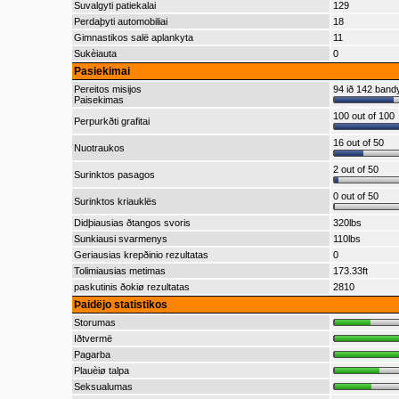
Suvalgyti patiekalai
129
Perdaþyti automobiliai
18
Gimnastikos salë aplankyta
11
Sukèiauta
0
Pasiekimai
Pereitos misijos
94 ið 142 ban
Paisekimas
100 out of 100
Perpurkðti grafitai
16 out of 50
Nuotraukos
2 out of 50
Surinktos pasagos
0 out of 50
Surinktos kriauklës
Didþiausias ðtangos svoris
320lbs
Sunkiausi svarmenys
110lbs
Geriausias krepðinio rezultatas
0
Tolimiausias metimas
173.33ft
paskutinis ðokiø rezultatas
2810
Þaidëjo statistikos
Storumas
Iðtvermë
Pagarba
Plauèiø talpa
Seksualumas