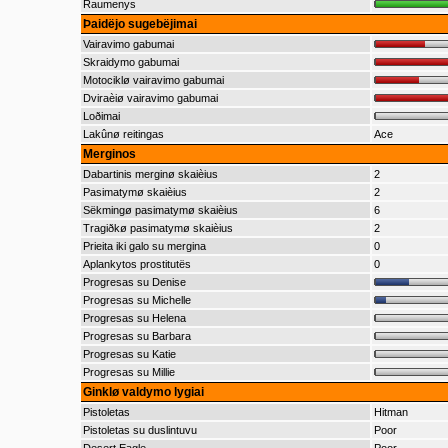
Raumenys
Þaidëjo sugebëjimai
Vairavimo gabumai
Skraidymo gabumai
Motociklø vairavimo gabumai
Dviraèiø vairavimo gabumai
Loðimai
Lakûnø reitingas
Ace
Merginos
Dabartinis merginø skaièius
2
Pasimatymø skaièius
2
Sëkmingø pasimatymø skaièius
6
Tragiðkø pasimatymø skaièius
2
Prieita iki galo su mergina
0
Aplankytos prostitutës
0
Progresas su Denise
Progresas su Michelle
Progresas su Helena
Progresas su Barbara
Progresas su Katie
Progresas su Millie
Ginklø valdymo lygiai
Pistoletas
Hitman
Pistoletas su duslintuvu
Poor