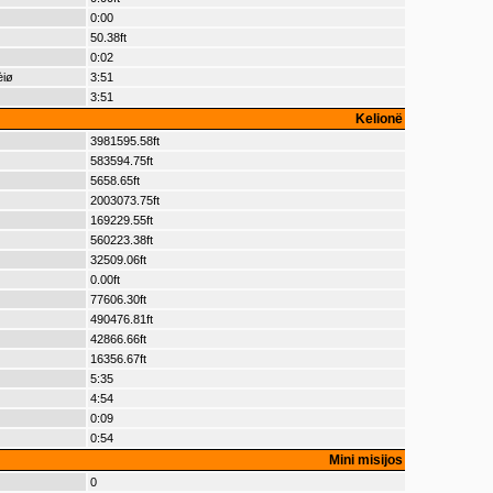
0:00
50.38ft
0:02
èiø
3:51
3:51
Kelionë
3981595.58ft
583594.75ft
5658.65ft
2003073.75ft
169229.55ft
560223.38ft
32509.06ft
0.00ft
77606.30ft
490476.81ft
42866.66ft
16356.67ft
5:35
4:54
0:09
0:54
Mini misijos
0