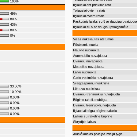
100%
Ilgiausiai ant priekinio rato
Toliausiai dviem ratais
49%
Ilgiausiai dviem ratais
80%
Paskutinis laiaks su 5 ar daugiau þvaigþdu
43%
Ilgiausiai su 5 ar daugiau þvaigþduèiø
80%
0%
Visas nukeliautas atstumas
Pësèiomis nueita
Plaukte nuplaukta
Automobiliu nuvaþiuota
Dviraèiu nuvaþiuota
Motociklu nuvaþiuota
Laivu nuplaukta
Golfo veþimëliu nuvaþiuota
Sraigtasparniu nuskrista
33.00%
Lëktuvu nuskrista
10.00%
Dviraèiu-treniruokliu nuvaþiuota
0.00%
Bëgimo takeliu nubëgta
0.00%
Dviraèiu treniruokliu vaþiuota
0.00%
Ilgiausiai bëgta bëgimo takeliu
0.00%
Laikas su raketine kuprine
Skrydþiø laikas
Aukðèiausias policijos misijø lygis