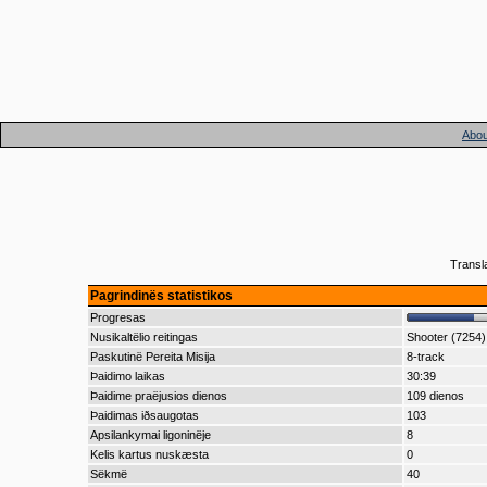
Abou
Transl
Pagrindinës statistikos
Progresas
Nusikaltëlio reitingas
Shooter (7254)
Paskutinë Pereita Misija
8-track
Þaidimo laikas
30:39
Þaidime praëjusios dienos
109 dienos
Þaidimas iðsaugotas
103
Apsilankymai ligoninëje
8
Kelis kartus nuskæsta
0
Sëkmë
40