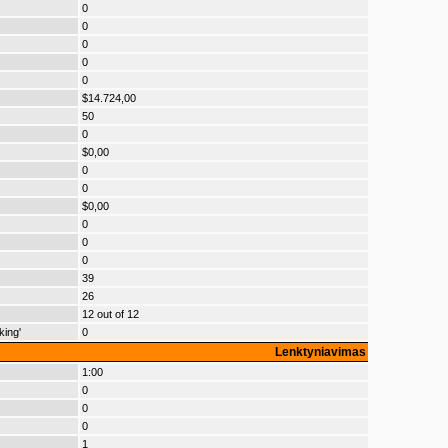
0
0
0
0
0
$14.724,00
50
0
$0,00
0
0
$0,00
0
0
0
39
26
12 out of 12
king'
0
Lenktyniavimas
1:00
0
0
0
1