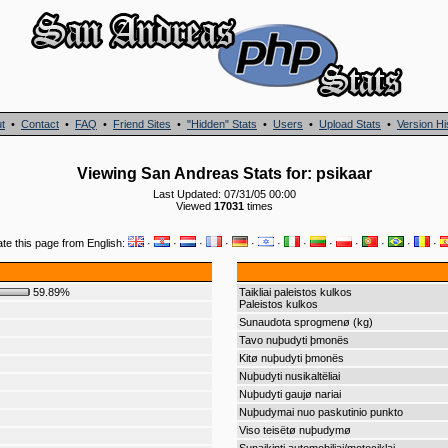
t
•
Contact
•
FAQ
•
Friend Sites
•
"Hidden" Stats
•
Users
•
Upload Stats
•
Version Hi
Viewing San Andreas Stats for: psikaar
Last Updated: 07/31/05 00:00
Viewed
17031
times
ate this page from English:
·
·
·
·
·
·
·
·
·
·
·
·
59.89%
Taikliai paleistos kulkos
Paleistos kulkos
Sunaudota sprogmenø (kg)
Tavo nuþudyti þmonës
Kitø nuþudyti þmonës
Nuþudyti nusikaltëliai
Nuþudyti gaujø nariai
Nuþudymai nuo paskutinio punkto
Viso teisëtø nuþudymø