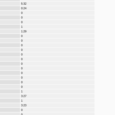
5:32
0:24
0
0
0
1
1:29
0
0
0
0
0
0
0
0
0
0
0
0
1
3:27
1
3:23
0
0