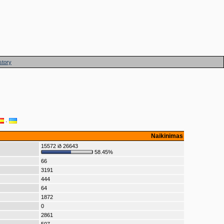
story
·
Naikinimas
15572 ið 26643
58.45%
66
3191
444
64
1872
0
2861