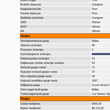
Desert Eagle
Poor
Ðratinis ðautuvas
Gangster
Nupjautavamzdis
Poor
Kovinis ðautuvas
Poor
Maðininis pistoletas
Gangster
SMG
Hitman
AK47
Hitman
M4
Hitman
Gaujos
Nemëgstamiausia gauja
Ballas
Uþimtos teritorijos
58
Prarastos teritorijos
0
Kontroliuojamos teritorijos
Priklausanèios teritorijos
53
Didþiausias turëtas teritorijø skaièius
53
Verbuoti gaujos nariai
72
Nuþudyti verbuoti gaujos nariai
37
Viso nuþudyta gaujø nariø
58
Nuþudyti prieðiðkø gaujø nariai
1957
Didþiausia gauja
Grove Street F
Antra pagal dydá gauja
Ballas
Treèia pagal dydá gauja
Los Santos Va
Pinigai
Ginklø biudþetas
$840,00
Mados biudþetas
$6.176,00