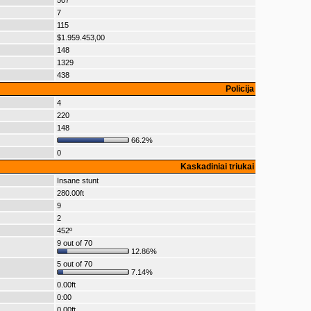
507
7
115
$1.959.453,00
148
1329
438
Policija
4
220
148
66.2%
0
Kaskadiniai triukai
Insane stunt
280.00ft
9
2
452º
9 out of 70
12.86%
5 out of 70
7.14%
0.00ft
0:00
0.00ft