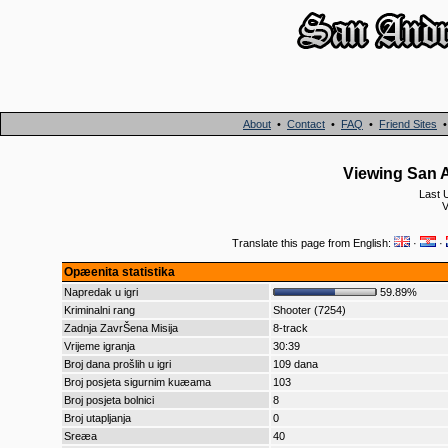
About
•
Contact
•
FAQ
•
Friend Sites
Viewing San A
Last 
V
Translate this page from English:
·
·
Opæenita statistika
Napredak u igri
59.89%
Kriminalni rang
Shooter (7254)
Zadnja ZavrŠena Misija
8-track
Vrijeme igranja
30:39
Broj dana prošlih u igri
109 dana
Broj posjeta sigurnim kuæama
103
Broj posjeta bolnici
8
Broj utapljanja
0
Sreæa
40