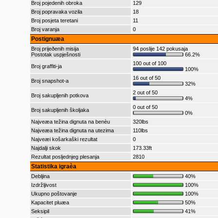
Broj pojedenih obroka
129
Broj popravaka vozila
18
Broj posjeta teretani
11
Broj varanja
0
Postignuæa
Broj prijeðenih misija
94 poslije 142 pokusaja
Postotak uspješnosti
66.2%
100 out of 100
Broj graffiti-ja
100%
16 out of 50
Broj snapshot-a
32%
2 out of 50
Broj sakupljenih potkova
4%
0 out of 50
Broj sakupljenih školjaka
0%
Najveæa težina dignuta na benèu
320lbs
Najveæa težina dignuta na utezima
110lbs
Najveæi košarkaški rezultat
0
Najdalji skok
173.33ft
Rezultat posljednjeg plesanja
2810
Statistika igraèa
Debljina
40%
Izdržljivost
100%
Ukupno poštovanje
100%
Kapacitet pluæa
50%
Seksipil
41%