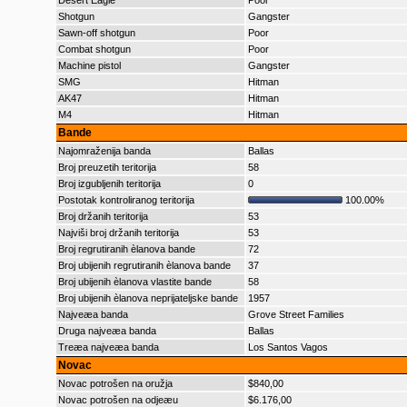
Desert Eagle
Poor
Shotgun
Gangster
Sawn-off shotgun
Poor
Combat shotgun
Poor
Machine pistol
Gangster
SMG
Hitman
AK47
Hitman
M4
Hitman
Bande
Najomraženija banda
Ballas
Broj preuzetih teritorija
58
Broj izgubljenih teritorija
0
Postotak kontroliranog teritorija
100.00%
Broj držanih teritorija
53
Najviši broj držanih teritorija
53
Broj regrutiranih èlanova bande
72
Broj ubijenih regrutiranih èlanova bande
37
Broj ubijenih èlanova vlastite bande
58
Broj ubijenih èlanova neprijateljske bande
1957
Najveæa banda
Grove Street Families
Druga najveæa banda
Ballas
Treæa najveæa banda
Los Santos Vagos
Novac
Novac potrošen na oružja
$840,00
Novac potrošen na odjeæu
$6.176,00