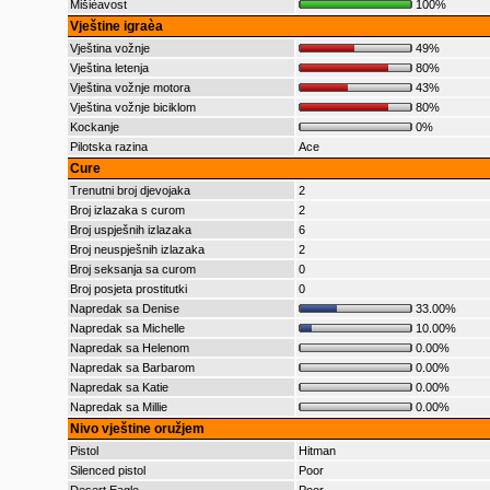
Mišièavost
100%
Vještine igraèa
Vještina vožnje
49%
Vještina letenja
80%
Vještina vožnje motora
43%
Vještina vožnje biciklom
80%
Kockanje
0%
Pilotska razina
Ace
Cure
Trenutni broj djevojaka
2
Broj izlazaka s curom
2
Broj uspješnih izlazaka
6
Broj neuspješnih izlazaka
2
Broj seksanja sa curom
0
Broj posjeta prostitutki
0
Napredak sa Denise
33.00%
Napredak sa Michelle
10.00%
Napredak sa Helenom
0.00%
Napredak sa Barbarom
0.00%
Napredak sa Katie
0.00%
Napredak sa Millie
0.00%
Nivo vještine oružjem
Pistol
Hitman
Silenced pistol
Poor