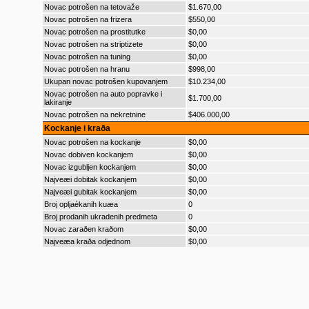
Novac potrošen na tetovaže
$1.670,00
Novac potrošen na frizera
$550,00
Novac potrošen na prostitutke
$0,00
Novac potrošen na striptizete
$0,00
Novac potrošen na tuning
$0,00
Novac potrošen na hranu
$998,00
Ukupan novac potrošen kupovanjem
$10.234,00
Novac potrošen na auto popravke i
$1.700,00
lakiranje
Novac potrošen na nekretnine
$406.000,00
Kockanje i kraða
Novac potrošen na kockanje
$0,00
Novac dobiven kockanjem
$0,00
Novac izgubljen kockanjem
$0,00
Najveæi dobitak kockanjem
$0,00
Najveæi gubitak kockanjem
$0,00
Broj opljaèkanih kuæa
0
Broj prodanih ukradenih predmeta
0
Novac zaraðen kraðom
$0,00
Najveæa kraða odjednom
$0,00