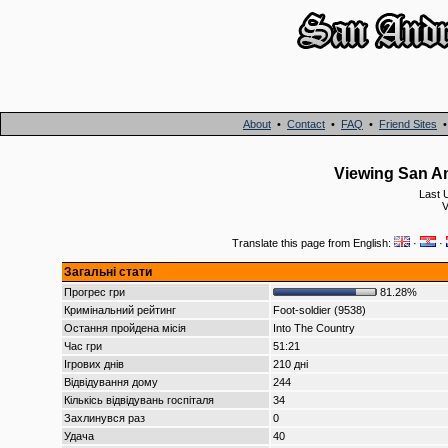
About
•
Contact
•
FAQ
•
Friend Sites
Viewing San An
Last 
V
Translate this page from English:
·
·
Загальні стати
Прогрес гри
81.28%
Кримінальний рейтинг
Foot-soldier (9538)
Остання пройдена місія
Into The Country
Час гри
51:21
Ігрових днів
210 дні
Відвідування дому
244
Кількісь відвідувань госпіталя
34
Захлинувся раз
0
Удача
40