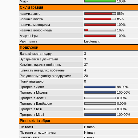
М’язи
100%
Скіли гравця
навичка авто
88%
навичка пілота
85%
навичка мотоцикла
100%
навичка велосипеда
10%
Азартні ігри
100%
Ранг пілота
Lieutenant
Подружки
Дана кількість подруг
3
Зустрічався з дівчатами
3
Кількість вдалих побачень
37
Кількість невдалих побачень
4
Раз досягнув успіху з подругами
20
Повій відвідано
0
Прогрес з Деніз
98.00%
Прогрес з Мішель
100.00%
Прогрес з Хелен
0.00%
Прогрес з Барбарою
0.00%
Прогрес з Кеті
0.00%
Прогрес з Міллі
100.00%
Рівні скілів зброї
Пістолет
Hitman
Пістолет з глушитилем
Hitman