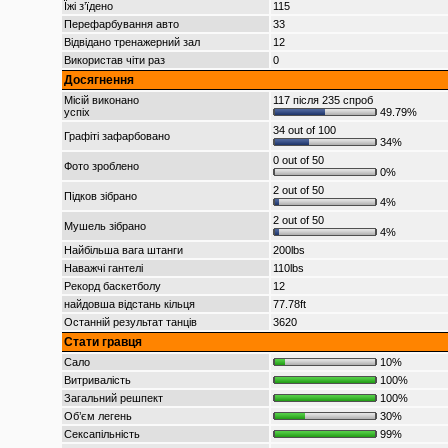
Їжі з’їдено
115
Перефарбування авто
33
Відвідано тренажерний зал
12
Використав чіти раз
0
Досягнення
Місій виконано
117 після 235 спроб
успіх
49.79%
34 out of 100
Графіті зафарбовано
34%
0 out of 50
Фото зроблено
0%
2 out of 50
Підков зібрано
4%
2 out of 50
Мушель зібрано
4%
Найбільша вага штанги
200lbs
Наважчі гантелі
110lbs
Рекорд баскетболу
12
найдовша відстань кільця
77.78ft
Останній результат танців
3620
Стати гравця
Сало
10%
Витривалість
100%
Загальний решпект
100%
Об’єм легень
30%
Сексапільність
99%