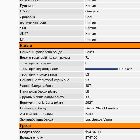
Desert Eagle
Hitman
Рушниця
Hitman
Обріз
Gangster
Дробовик
Poor
пістолет-автомат
Hitman
SMG
Hitman
AK47
Hitman
M4
Hitman
Банди
Найменш улюблена банда
Ballas
Всього територій під контролем
71
Територій втрачено
0
Територій під контролем
100.00%
Територій утримується
53
Найбільше територій утримано
53
Членів банди найнято
107
Найманців банди вбито
58
Дружніх членів банди вбито
131
Ворожих членів банд вбито
2627
Найбільша банда
Grove Street Families
2га найбільша банда
Ballas
3тя найбільша банда
Los Santos Vagos
Гроші
Бюджет зброї
$54 840,00
Бюджет стилю
$747,00