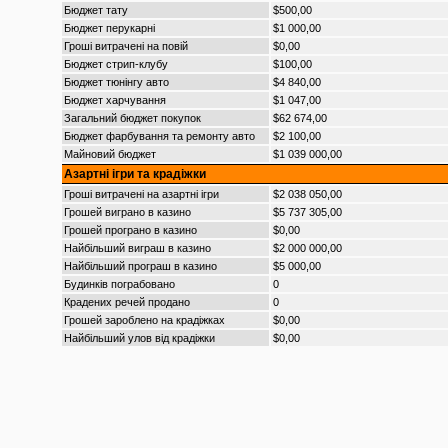
Бюджет тату
$500,00
Бюджет перукарні
$1 000,00
Гроші витрачені на повій
$0,00
Бюджет стрип-клубу
$100,00
Бюджет тюнінгу авто
$4 840,00
Бюджет харчування
$1 047,00
Загальний бюджет покупок
$62 674,00
Бюджет фарбування та ремонту авто
$2 100,00
Майновий бюджет
$1 039 000,00
Азартні ігри та крадіжки
Гроші витрачені на азартні ігри
$2 038 050,00
Грошей виграно в казино
$5 737 305,00
Грошей програно в казино
$0,00
Найбільший виграш в казино
$2 000 000,00
Найбільший програш в казино
$5 000,00
Будинків пограбовано
0
Крадених речей продано
0
Грошей зароблено на крадіжках
$0,00
Найбільший улов від крадіжки
$0,00