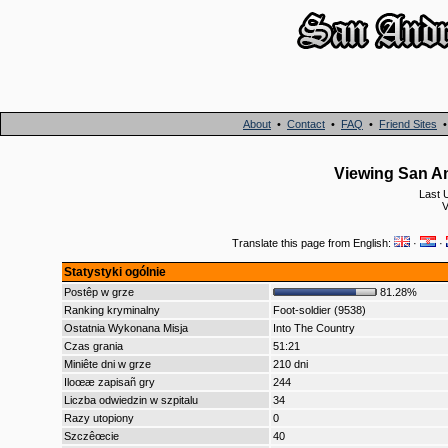
About
•
Contact
•
FAQ
•
Friend Sites
Viewing San An
Last 
V
Translate this page from English:
·
·
Statystyki ogólnie
Postêp w grze
81.28%
Ranking kryminalny
Foot-soldier (9538)
Ostatnia Wykonana Misja
Into The Country
Czas grania
51:21
Miniête dni w grze
210 dni
Iloœæ zapisañ gry
244
Liczba odwiedzin w szpitalu
34
Razy utopiony
0
Szczêœcie
40