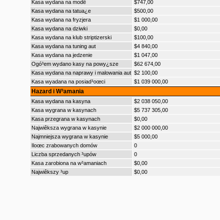
Kasa wydana na modê
$747,00
Kasa wydana na tatua¿e
$500,00
Kasa wydana na fryzjera
$1 000,00
Kasa wydana na dziwki
$0,00
Kasa wydana na klub striptizerski
$100,00
Kasa wydana na tuning aut
$4 840,00
Kasa wydana na jedzenie
$1 047,00
Ogó³em wydano kasy na powy¿sze
$62 674,00
Kasa wydana na naprawy i malowania aut
$2 100,00
Kasa wyadana na posiad³oœci
$1 039 000,00
Hazard i W³amania
Kasa wydana na kasyna
$2 038 050,00
Kasa wygrana w kasynach
$5 737 305,00
Kasa przegrana w kasynach
$0,00
Najwiêksza wygrana w kasynie
$2 000 000,00
Najmniejsza wygrana w kasynie
$5 000,00
Iloœc zrabowanych domów
0
Liczba sprzedanych ³upów
0
Kasa zarobiona na w³amaniach
$0,00
Najwiêkszy ³up
$0,00