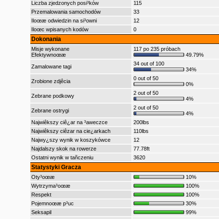
Liczba zjedzonych posi³ków
115
Przemalowania samochodów
33
Iloœæ odwiedzin na si³owni
12
Iloœc wpisanych kodów
0
Dokonania
Misje wykonane
117 po 235 próbach
Efektywnoœæ
49.79%
34 out of 100
Zamalowane tagi
34%
0 out of 50
Zrobione zdjêcia
0%
2 out of 50
Zebrane podkowy
4%
2 out of 50
Zebrane ostrygi
4%
Najwiêkszy ciê¿ar na ³aweczce
200lbs
Najwiêkszy ciêzar na cie¿arkach
110lbs
Najwy¿szy wynik w koszykówce
12
Najdalszy skok na rowerze
77.78ft
Ostatni wynik w tañczeniu
3620
Statystyki Gracza
Oty³oœæ
10%
Wytrzyma³oœæ
100%
Respekt
100%
Pojemnoœæ p³uc
30%
Seksapil
99%