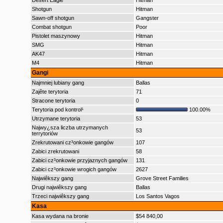
Desert Eagle
Hitman
Shotgun
Hitman
Sawn-off shotgun
Gangster
Combat shotgun
Poor
Pistolet maszynowy
Hitman
SMG
Hitman
AK47
Hitman
M4
Hitman
Gangi
Najmniej lubiany gang
Ballas
Zajête terytoria
71
Stracone terytoria
0
Terytoria pod kontrol¹
100.00%
Utrzymane terytoria
53
Najwy¿sza liczba utrzymanych
53
terrytoriów
Zrekrutowani cz³onkowie gangów
107
Zabici zrekrutowani
58
Zabici cz³onkowie przyjaznych gangów
131
Zabici cz³onkowie wrogich gangów
2627
Najwiêkszy gang
Grove Street Families
Drugi najwiêkszy gang
Ballas
Trzeci najwiêkszy gang
Los Santos Vagos
Kasa
Kasa wydana na bronie
$54 840,00