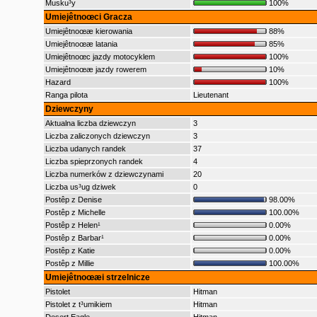
Musku³y
100%
Umiejêtnoœci Gracza
Umiejêtnoœæ kierowania
88%
Umiejêtnoœæ latania
85%
Umiejêtnoœc jazdy motocyklem
100%
Umiejêtnoœæ jazdy rowerem
10%
Hazard
100%
Ranga pilota
Lieutenant
Dziewczyny
Aktualna liczba dziewczyn
3
Liczba zaliczonych dziewczyn
3
Liczba udanych randek
37
Liczba spieprzonych randek
4
Liczba numerków z dziewczynami
20
Liczba us³ug dziwek
0
Postêp z Denise
98.00%
Postêp z Michelle
100.00%
Postêp z Helen¹
0.00%
Postêp z Barbar¹
0.00%
Postêp z Katie
0.00%
Postêp z Millie
100.00%
Umiejêtnoœæi strzelnicze
Pistolet
Hitman
Pistolet z t³umikiem
Hitman