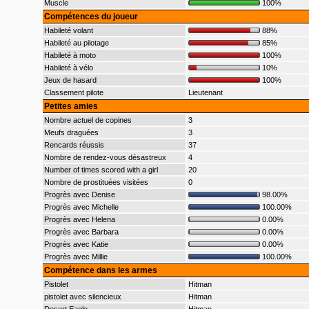
Muscle
100%
Compétences du joueur
Habileté volant
88%
Habileté au pilotage
85%
Habileté à moto
100%
Habileté à vélo
10%
Jeux de hasard
100%
Classement pilote
Lieutenant
Petites amies
Nombre actuel de copines
3
Meufs draguées
3
Rencards réussis
37
Nombre de rendez-vous désastreux
4
Number of times scored with a girl
20
Nombre de prostituées visitées
0
Progrès avec Denise
98.00%
Progrès avec Michelle
100.00%
Progrès avec Helena
0.00%
Progrès avec Barbara
0.00%
Progrès avec Katie
0.00%
Progrès avec Millie
100.00%
Compétence dans les armes
Pistolet
Hitman
pistolet avec silencieux
Hitman