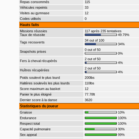
Repas consommés
115
Véhicules repeints
33
Visites au gymnase
12
Codes utilisés
0
Hauts faits
Missions réussies
117 après 235 tentatives
Taux de réussite
49.79%
34 out of 100
Tags recouverts
34%
0 out of 50
Snapshots prises
0%
2 out of 50
Fers à cheval récupérés
4%
2 out of 50
Huîtres récupérées
4%
Poids soulevé le plus lourd
200lbs
Haltères soulevés les plus lourds
110lbs
Score maximum au basket
12
Panier le plus éloigné
77.78ft
Dernier score à la danse
3620
Statistiques du joueur
Graisse
10%
Endurance
100%
Respect total
100%
Capacité pulmonaire
30%
Sex appeal
99%