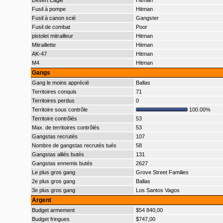
Desert Eagle
Hitman
Fusil à pompe
Hitman
Fusil à canon scié
Gangster
Fusil de combat
Poor
pistolet mitrailleur
Hitman
Mitraillette
Hitman
AK-47
Hitman
M4
Hitman
Gangs
Gang le moins apprécié
Ballas
Territoires conquis
71
Territoires perdus
0
Territoire sous contrôle
100.00%
Territoire contrôlés
53
Max. de territoires contrôlés
53
Gangstas recrutés
107
Nombre de gangstas recrutés tués
58
Gangstas alliés butés
131
Gangstas ennemis butés
2627
Le plus gros gang
Grove Street Families
2e plus gros gang
Ballas
3e plus gros gang
Los Santos Vagos
Argent
Budget armement
$54 840,00
Budget fringues
$747,00