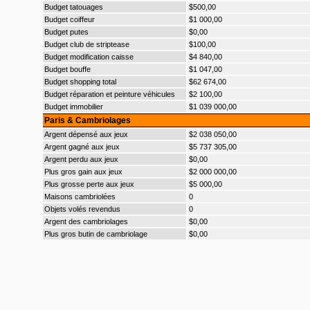
Budget tatouages
$500,00
Budget coiffeur
$1 000,00
Budget putes
$0,00
Budget club de striptease
$100,00
Budget modification caisse
$4 840,00
Budget bouffe
$1 047,00
Budget shopping total
$62 674,00
Budget réparation et peinture véhicules
$2 100,00
Budget immobilier
$1 039 000,00
Paris & Cambriolages
Argent dépensé aux jeux
$2 038 050,00
Argent gagné aux jeux
$5 737 305,00
Argent perdu aux jeux
$0,00
Plus gros gain aux jeux
$2 000 000,00
Plus grosse perte aux jeux
$5 000,00
Maisons cambriolées
0
Objets volés revendus
0
Argent des cambriolages
$0,00
Plus gros butin de cambriolage
$0,00