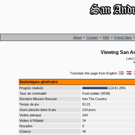
About
•
Contact
•
FAQ
•
Friend Sites
Viewing San An
Last 
V
Translate this page from English:
·
·
Statistiques générales
Progrès réalisés
81.28%
Taux de criminalité
Foot-soldier (9538)
Derniere Mission Reussie
Into The Country
Temps de jeu
51:21
Jours passés dans le jeu
210 jours
Visites planque
244
Visites à l'hôpital
34
Noyades
0
Chance
40