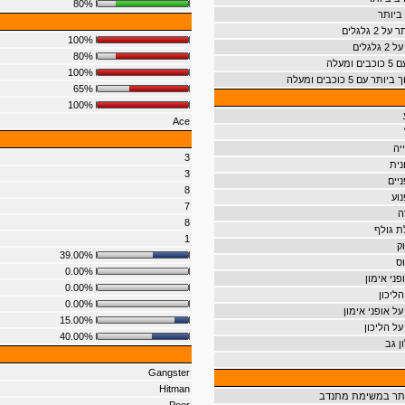
80%
ביותר
 גלגלים
100%
גלים
80%
מעלה
100%
ם 5 כוכבים ומעלה
65%
100%
Ace
יה
3
נית
3
יים
8
וע
7
ה
8
 גולף
1
ק
39.00%
ס
0.00%
ני אימון
0.00%
ליכון
0.00%
ל אופני אימון
15.00%
על הליכון
40.00%
ן גב
Gangster
Hitman
ותר במשימת מתנדב