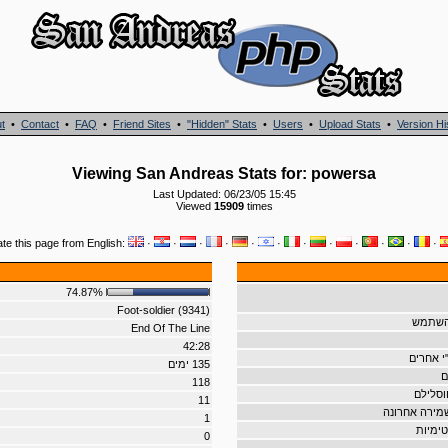
t
•
Contact
•
FAQ
•
Friend Sites
•
"Hidden" Stats
•
Users
•
Upload Stats
•
Version Hi
Viewing San Andreas Stats for: powersa
Last Updated: 06/23/05 15:45
Viewed
15909
times
ate this page from English:
·
·
·
·
·
·
·
·
·
·
·
·
74.87%
Foot-soldier (9341)
שהשתמש
End Of The Line
42:28
י אחרים
135 ימים
ם
118
וסלילם
11
שמירה אחרונה
1
טימיות
0