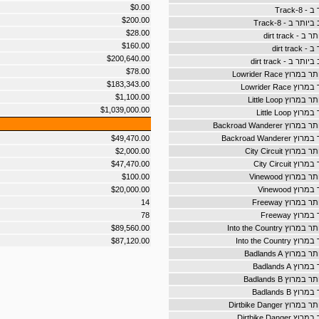
$0.00
-Track
$200.00
ר ב - 8-Track
$28.00
dirt track
$160.00
dirt tr
$200,640.00
ב - dirt track
$78.00
ץ Lowrider Race
$183,343.00
Lowrider Rac
$1,100.00
וץ Little Loop
$1,039,000.00
Little Loop
Backroad Wandere
Backroad Wand
$49,470.00
ץ City Circuit
$2,000.00
City Circui
$47,470.00
רוץ Vinewood
$100.00
ץ Vinewood
$20,000.00
מרוץ Freeway
14
ץ Freeway
78
Into the Country
$89,560.00
Into the Coun
$87,120.00
וץ Badlands A
Badlands A
וץ Badlands B
Badlands B
Dirtbike Danger
Dirtbike Dan