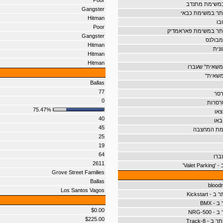
Poor
במשימת מתנדב
Gangster
תר במשימת כבאי
Hitman
בו
Poor
ותר במשימת פאראמדיק
Gangster
מבולנס
Hitman
נית
Hitman
Hitman
משאית" שעברו
משאית"
Ballas
77
רסר
0
רסרות
75.47%
צאו
40
באו
45
מת המחצבה
25
19
64
ברו
2611
Valet'
Grove Street Families
Ballas
Los Santos Vagos
Kickstar
- BMX
$0.00
NRG-50
$225.00
- 8-Track