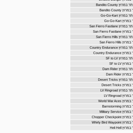
 Bandito County
Bandito Coun
וץ Go-Go-Kart
Go-Go-Kart
San Fierro Fastla
San Fierro Fas
San Fierro Hills
San Fierro Hi
Country Enduranc
Country Endur
רוץ SF to LV
ץ SF to LV
רוץ Dam Rider
 Dam Rider
ץ Desert Tricks
Desert Trick
וץ LV Ringroad
LV Ringroad
World War Ac
Barnstormin
Military Serv
Chopper Check
Whirly Bird Wa
 Heli Hell