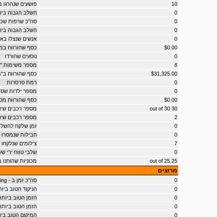
10
פושעים שנהרגו 
0
השלב הגבוה ביו
0
סה"כ שרפות שכו
0
השלב הגבוה בי
0
אנשים שנצלו בא
$0.00
כסף שהורווח במו
0
נוסעים שהורדו
8
מספר משימות "
$31,325.00
כסף שהורווח ב"
0
רמת סרסרות
0
מספר ילדות שס
$0.00
כסף שהורווח מס
30 out of 30
מספר רכבים שיו
2
מספר רכבים שיו
0
זמן שלקח להשל
0
חבילות שנמסרו
7
צילומים שנלקחו
0
שלבי טווח ירי שע
25 out of 25
מכוניות שהוחנו ב - ' Parking
מרוצים
0
סה"כ זמן ב - bloodring
0
הניקוד הטוב ביותר ב - t
0
הזמן הטוב ביותר ב 
0
הזמן הטוב ביותר ב - 0
0
המיקום הטוב ביותר ב 