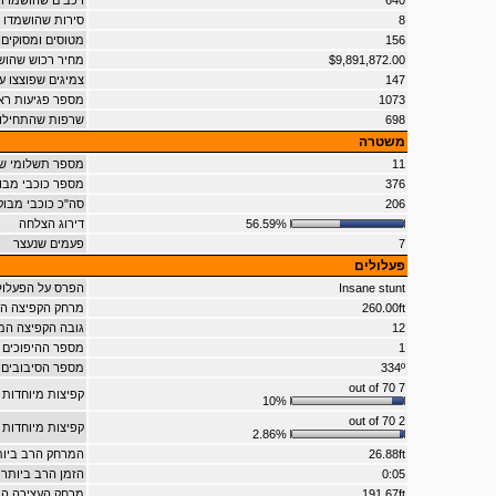
640
רכבים שהושמדו
8
סירות שהושמדו
156
מטוסים ומסוקים
$9,891,872.00
מחיר רכוש שהו
147
צמיגים שפוצצו ע"י
1073
מספר פגיעות רא
698
שרפות שהתחילו
משטרה
11
מספר תשלומי ש
376
מספר כוכבי מבו
206
סה"כ כוכבי מב
56.59%
דירוג הצלחה
7
פעמים שנעצר
פעלולים
Insane stunt
הפרס על הפעלול
260.00ft
מרחק הקפיצה המ
12
גובה הקפיצה המ
1
מספר ההיפוכים 
334º
מספר הסיבובים 
7 out of 70
קפיצות מיוחדות 
10%
2 out of 70
קפיצות מיוחדות 
2.86%
26.88ft
המרחק הרב ביות
0:05
הזמן הרב ביותר 
191.67ft
מרחק העצירה הר