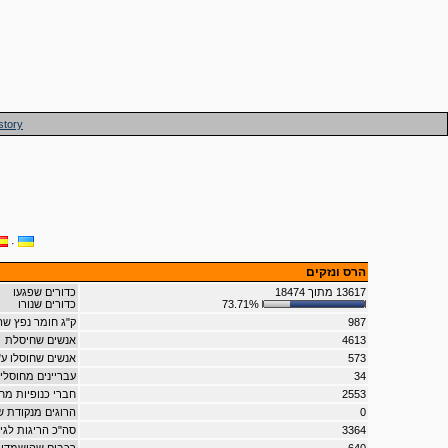
story
·
הרס ונזקים
13617 מתוך 18474
כדורים שפגעו
73.71%
כדורים שנורו
987
ק"ג חומר נפץ 
4613
אנשים שחיסלת
573
אנשים שחוסלו ע"
34
עבריינים מחוסלי
2553
חברי כנופיות מח
0
הרוגים מנקודת 
3364
סה"כ הריגות לגי