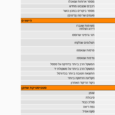
מספר ארוחות שנאכלו
רכבים שנצבעו מחדש
מספר ביקורים במכון כושר
פעמים שרימה (צ'יטים)
הישגים
משימות שעברו
דירוג הצלחה
תגי גרפיטי שרוססו
תצלומים שנלקחו
פרסות שנאספו
צדפות שנאספו
המשקל הרב ביותר בדחיקה על ספסל
המשקל הרב ביותר על משקולת יד
התוצאה הטובה ביותר בכדורסל
הקליעה הרחוקה ביותר
ניקוד הריקוד האחרון
סטטיסטיקת שחקן
שומן
סיבולת
סה"כ כבוד
נפח ריאה
סקס אפיל