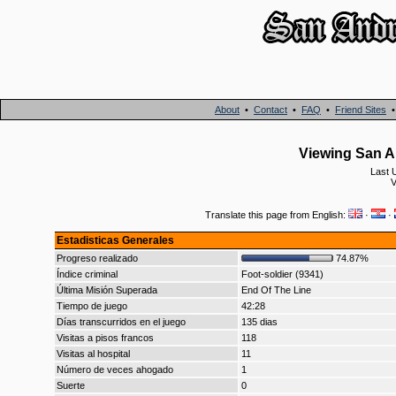
About
•
Contact
•
FAQ
•
Friend Sites
Viewing San A
Last 
V
Translate this page from English:
·
·
Estadisticas Generales
Progreso realizado
74.87%
Índice criminal
Foot-soldier (9341)
Última Misión Superada
End Of The Line
Tiempo de juego
42:28
Días transcurridos en el juego
135 dias
Visitas a pisos francos
118
Visitas al hospital
11
Número de veces ahogado
1
Suerte
0