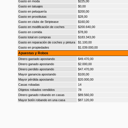
Gasto en moda
$225,00
Gasto en tatuajes
$0,00
Gasto en peluquería
$200,00
Gasto en prostitutas
$28,00
Gasto en clubs de Striptease
$160,00
Gasto en modificación de coches
$200.640,00
Gasto en comida
$78,00
Gasto total en compras
$183.343,00
Gasto en reparación de coches y pintura
$1.100,00
Gasto en propiedades
$1.039.000,00
Apuestas y Robos
Dinero gastado apostando
$49.470,00
Dinero ganado apostando
$2.000,00
Dinero perdido apostando
$47.470,00
Mayor ganancia apostando
$100,00
Mayor pérdida apostando
$20.000,00
Casas robadas
14
Objetos robados vendidos
78
Dinero ganado robando en casas
$89.560,00
Mayor botín robando en una casa
$87.120,00