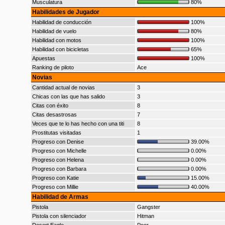
Musculatura
80%
Habilidades de Jugador
Habilidad de conducción
100%
Habilidad de vuelo
80%
Habilidad con motos
100%
Habilidad con bicicletas
65%
Apuestas
100%
Ranking de piloto
Ace
Novias
Cantidad actual de novias
3
Chicas con las que has salido
3
Citas con éxito
8
Citas desastrosas
7
Veces que te lo has hecho con una titi
8
Prostitutas visitadas
1
Progreso con Denise
39.00%
Progreso con Michelle
0.00%
Progreso con Helena
0.00%
Progreso con Barbara
0.00%
Progreso con Katie
15.00%
Progreso con Millie
40.00%
Habilidad de Armas
Pistola
Gangster
Pistola con silenciador
Hitman