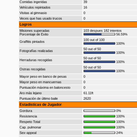
Comidas ingeridas
39
Vehículos repintados
16
Visitas al gimnasio
0
Veces que has usado trucos
0
Logros
Misiones superadas
103 despues 182 intentos
Porcentaje de Exito
56.59%
100 out of 100
Graffitis pintados
100%
50 out of 50
Fotografías realizadas
100%
50 out of 50
Herraduras recogidas
100%
50 out of 50
Ostras recogidas
100%
Mayor peso en banco de pesas
0
Mayor peso en mancuernas
0
Puntuación máxima en baloncesto
0
Aro más lejano
61.11ft
Puntuación de último baile
2620
Estadisticas de Jugador
Gordura
0%
Resistencia
100%
Respeto Total
100%
Cap. pulmonar
100%
Sex-appeal
24%