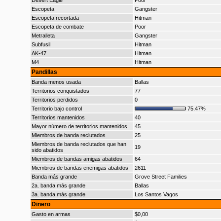
Desert Eagle
Poor
Escopeta
Gangster
Escopeta recortada
Hitman
Escopeta de combate
Poor
Metralleta
Gangster
Subfusil
Hitman
AK-47
Hitman
M4
Hitman
Pandillas
Banda menos usada
Ballas
Territorios conquistados
77
Territorios perdidos
0
Territorio bajo control
75.47%
Territorios mantenidos
40
Mayor número de territorios mantenidos
45
Miembros de banda reclutados
25
Miembros de banda reclutados que han
19
sido abatidos
Miembros de bandas amigas abatidos
64
Miembros de bandas enemigas abatidos
2611
Banda más grande
Grove Street Families
2a. banda más grande
Ballas
3a. banda más grande
Los Santos Vagos
Dinero
Gasto en armas
$0,00