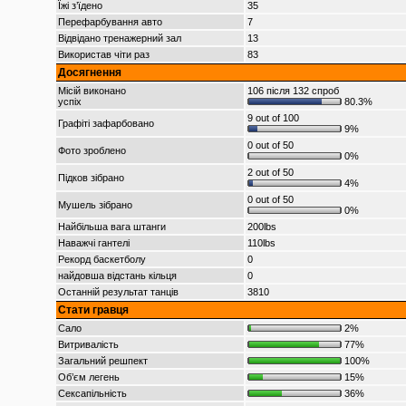
Їжі з’їдено
35
Перефарбування авто
7
Відвідано тренажерний зал
13
Використав чіти раз
83
Досягнення
Місій виконано
106 після 132 спроб
успіх
80.3%
9 out of 100
Графіті зафарбовано
9%
0 out of 50
Фото зроблено
0%
2 out of 50
Підков зібрано
4%
0 out of 50
Мушель зібрано
0%
Найбільша вага штанги
200lbs
Наважчі гантелі
110lbs
Рекорд баскетболу
0
найдовша відстань кільця
0
Останній результат танців
3810
Стати гравця
Сало
2%
Витривалість
77%
Загальний решпект
100%
Об’єм легень
15%
Сексапільність
36%