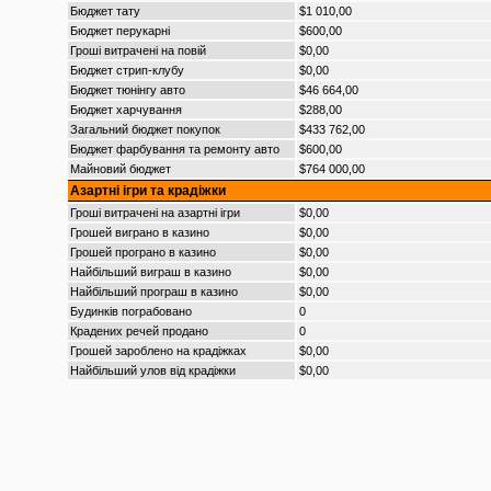
Бюджет тату
$1 010,00
Бюджет перукарні
$600,00
Гроші витрачені на повій
$0,00
Бюджет стрип-клубу
$0,00
Бюджет тюнінгу авто
$46 664,00
Бюджет харчування
$288,00
Загальний бюджет покупок
$433 762,00
Бюджет фарбування та ремонту авто
$600,00
Майновий бюджет
$764 000,00
Азартні ігри та крадіжки
Гроші витрачені на азартні ігри
$0,00
Грошей виграно в казино
$0,00
Грошей програно в казино
$0,00
Найбільший виграш в казино
$0,00
Найбільший програш в казино
$0,00
Будинків пограбовано
0
Крадених речей продано
0
Грошей зароблено на крадіжках
$0,00
Найбільший улов від крадіжки
$0,00