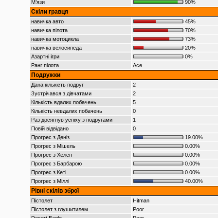
М’язи
90%
Скіли гравця
навичка авто
45%
навичка пілота
70%
навичка мотоцикла
73%
навичка велосипеда
20%
Азартні ігри
0%
Ранг пілота
Ace
Подружки
Дана кількість подруг
2
Зустрічався з дівчатами
2
Кількість вдалих побачень
5
Кількість невдалих побачень
0
Раз досягнув успіху з подругами
1
Повій відвідано
0
Прогрес з Деніз
19.00%
Прогрес з Мішель
0.00%
Прогрес з Хелен
0.00%
Прогрес з Барбарою
0.00%
Прогрес з Кеті
0.00%
Прогрес з Міллі
40.00%
Рівні скілів зброї
Пістолет
Hitman
Пістолет з глушитилем
Poor