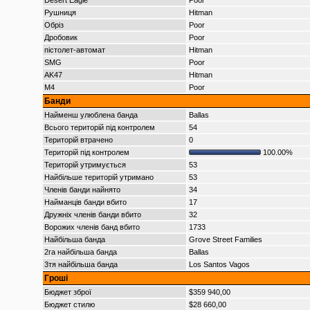
Desert Eagle
Poor
Рушниця
Hitman
Обріз
Poor
Дробовик
Poor
пістолет-автомат
Hitman
SMG
Poor
AK47
Hitman
M4
Poor
Банди
Найменш улюблена банда
Ballas
Всього територій під контролем
54
Територій втрачено
0
Територій під контролем
100.00%
Територій утримується
53
Найбільше територій утримано
53
Членів банди найнято
34
Найманців банди вбито
17
Дружніх членів банди вбито
32
Ворожих членів банд вбито
1733
Найбільша банда
Grove Street Families
2га найбільша банда
Ballas
3тя найбільша банда
Los Santos Vagos
Гроші
Бюджет зброї
$359 940,00
Бюджет стилю
$28 660,00