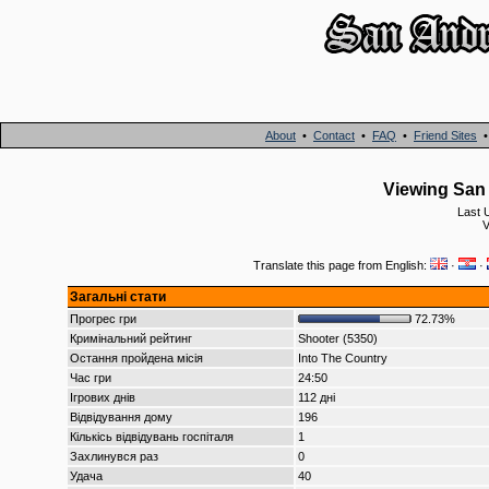
About
•
Contact
•
FAQ
•
Friend Sites
Viewing San 
Last 
V
Translate this page from English:
·
·
Загальні стати
Прогрес гри
72.73%
Кримінальний рейтинг
Shooter (5350)
Остання пройдена місія
Into The Country
Час гри
24:50
Ігрових днів
112 дні
Відвідування дому
196
Кількісь відвідувань госпіталя
1
Захлинувся раз
0
Удача
40