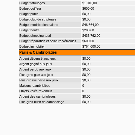
Budget tatouages
$1 010,00
Budget coiffeur
$600,00
Budget putes
$0,00
Budget club de striptease
$0,00
Budget modification caisse
$46 664,00
Budget bouffe
$288,00
Budget shopping total
$433 762,00
Budget réparation et peinture véhicules
$600,00
Budget immobilier
$764 000,00
Paris & Cambriolages
Argent dépensé aux jeux
$0,00
Argent gagné aux jeux
$0,00
Argent perdu aux jeux
$0,00
Plus gros gain aux jeux
$0,00
Plus grosse perte aux jeux
$0,00
Maisons cambriolées
0
Objets volés revendus
0
Argent des cambriolages
$0,00
Plus gros butin de cambriolage
$0,00