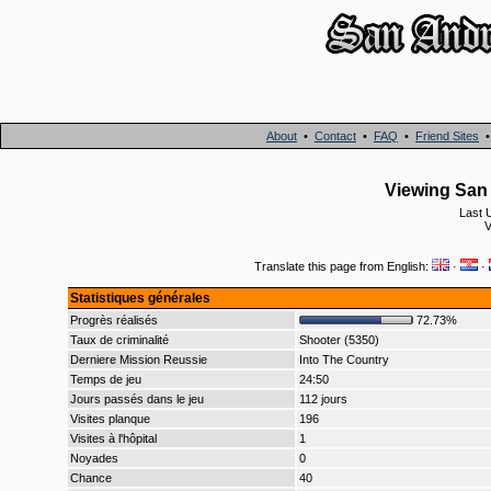
About
•
Contact
•
FAQ
•
Friend Sites
Viewing San 
Last 
V
Translate this page from English:
·
·
Statistiques générales
Progrès réalisés
72.73%
Taux de criminalité
Shooter (5350)
Derniere Mission Reussie
Into The Country
Temps de jeu
24:50
Jours passés dans le jeu
112 jours
Visites planque
196
Visites à l'hôpital
1
Noyades
0
Chance
40