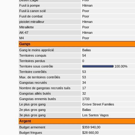
Desert Eagle
Poor
Fusil à pompe
Hitman
Fusil à canon scié
Poor
Fusil de combat
Poor
pistolet mitrailleur
Hitman
Mitraillette
Poor
AK-47
Hitman
M4
Poor
Gangs
Gang le moins apprécié
Ballas
Territoires conquis
54
Territoires perdus
0
Territoire sous contrôle
100.00%
Territoire contrôlés
53
Max. de territoires contrôlés
53
Gangstas recrutés
34
Nombre de gangstas recrutés tués
17
Gangstas alliés butés
32
Gangstas ennemis butés
1733
Le plus gros gang
Grove Street Families
2e plus gros gang
Ballas
3e plus gros gang
Los Santos Vagos
Argent
Budget armement
$359 940,00
Budget fringues
$28 660,00