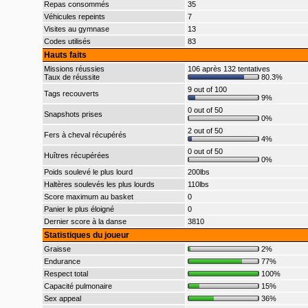
Repas consommés
35
Véhicules repeints
7
Visites au gymnase
13
Codes utilisés
83
Hauts faits
Missions réussies
106 après 132 tentatives
Taux de réussite
80.3%
9 out of 100
Tags recouverts
9%
0 out of 50
Snapshots prises
0%
2 out of 50
Fers à cheval récupérés
4%
0 out of 50
Huîtres récupérées
0%
Poids soulevé le plus lourd
200lbs
Haltères soulevés les plus lourds
110lbs
Score maximum au basket
0
Panier le plus éloigné
0
Dernier score à la danse
3810
Statistiques du joueur
Graisse
2%
Endurance
77%
Respect total
100%
Capacité pulmonaire
15%
Sex appeal
36%