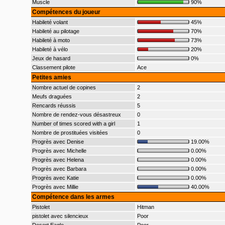
Muscle
90%
Compétences du joueur
Habileté volant
45%
Habileté au pilotage
70%
Habileté à moto
73%
Habileté à vélo
20%
Jeux de hasard
0%
Classement pilote
Ace
Petites amies
Nombre actuel de copines
2
Meufs draguées
2
Rencards réussis
5
Nombre de rendez-vous désastreux
0
Number of times scored with a girl
1
Nombre de prostituées visitées
0
Progrès avec Denise
19.00%
Progrès avec Michelle
0.00%
Progrès avec Helena
0.00%
Progrès avec Barbara
0.00%
Progrès avec Katie
0.00%
Progrès avec Millie
40.00%
Compétence dans les armes
Pistolet
Hitman
pistolet avec silencieux
Poor