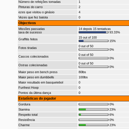
Número de refeições tomadas
1
Pinturas do carro
2
ezes que visitou o ginásio
4
Vezes que fez batota
0
Objectivos
Missões passadas
14 depois 15 tentativas
taxa de sucesso
93.33%
15 out of 100
Graffitis feitos
15%
0 out of 50
Fotos tiradas
0%
0 out of 50
Cascos colecionados
0%
0 out of 50
Ostras colecionadas
0%
Maior peso em bench press
80lbs
Maior peso em dumbbells
100lbs
Maior resultado em basquetebol
0
Furthest Hoop
0
Pontos da última dança
0
Estatísticas do jogador
Gordura
0%
Stamina
23%
Respeito total
6%
Resistência
0%
Charme
23%