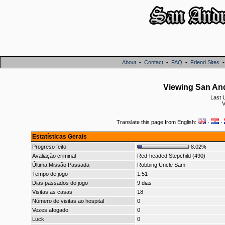
About
•
Contact
•
FAQ
•
Friend Sites
Viewing San An
Last 
V
Translate this page from English:
·
·
Estatísticas Gerais
Progreso feito
8.02%
Avaliação criminal
Red-headed Stepchild (490)
Última Missão Passada
Robbing Uncle Sam
Tempo de jogo
1:51
Dias passados do jogo
9 dias
Visitas as casas
18
Número de visitas ao hospital
0
Vezes afogado
0
Luck
0