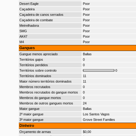
Desert Eagle
Poor
Caçadeira
Poor
Caçadeira de canos serrados
Poor
Caçadeira de combate
Poor
Metrelhadora
Poor
SMG
Poor
AK47
Poor
M4
Poor
Gangues
Gangue menos apreciado
Ballas
Territórios gajos
0
Territórios perdidos
0
Territórios sobre controlo
0
Territórios dominados
11
Maior número territórios dominados
11
Membros recrutados
0
Membros recrutados do gangue mortos
0
Membros do gangue mortos
0
Membros de outros gangues mortos
24
Maior gangue
Ballas
2º maior gangue
Los Santos Vagos
3º maior gangue
Grove Street Families
Dinheiro
Orçamento de armas
$0,00