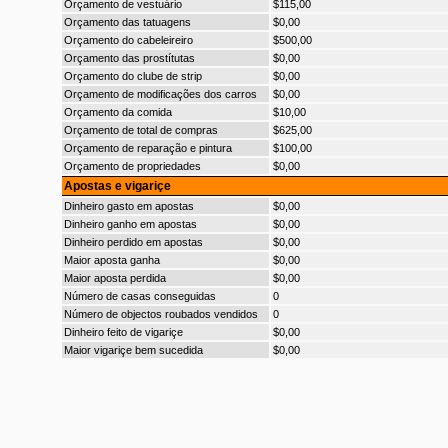
Orçamento de vestuário
$115,00
Orçamento das tatuagens
$0,00
Orçamento do cabeleireiro
$500,00
Orçamento das prostítutas
$0,00
Orçamento do clube de strip
$0,00
Orçamento de modificações dos carros
$0,00
Orçamento da comida
$10,00
Orçamento de total de compras
$625,00
Orçamento de reparação e pintura
$100,00
Orçamento de propriedades
$0,00
Apostas e vigariçe
Dinheiro gasto em apostas
$0,00
Dinheiro ganho em apostas
$0,00
Dinheiro perdido em apostas
$0,00
Maior aposta ganha
$0,00
Maior aposta perdida
$0,00
Número de casas conseguidas
0
Número de objectos roubados vendidos
0
Dinheiro feito de vigariçe
$0,00
Maior vigariçe bem sucedida
$0,00