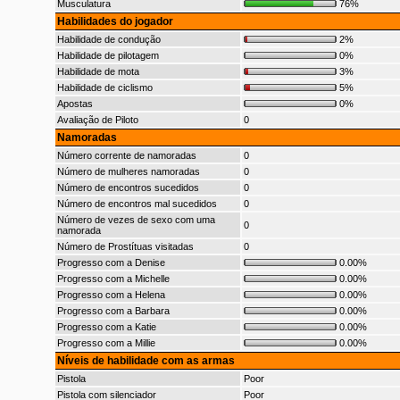
Musculatura
76%
Habilidades do jogador
Habilidade de condução
2%
Habilidade de pilotagem
0%
Habilidade de mota
3%
Habilidade de ciclismo
5%
Apostas
0%
Avaliação de Piloto
0
Namoradas
Número corrente de namoradas
0
Número de mulheres namoradas
0
Número de encontros sucedidos
0
Número de encontros mal sucedidos
0
Número de vezes de sexo com uma
0
namorada
Número de Prostítuas visitadas
0
Progresso com a Denise
0.00%
Progresso com a Michelle
0.00%
Progresso com a Helena
0.00%
Progresso com a Barbara
0.00%
Progresso com a Katie
0.00%
Progresso com a Millie
0.00%
Níveis de habilidade com as armas
Pistola
Poor
Pistola com silenciador
Poor