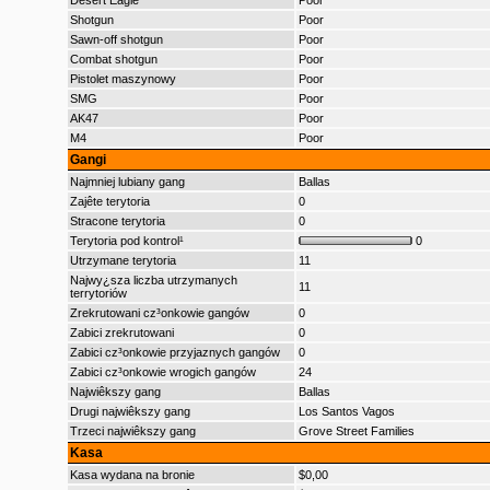
Desert Eagle
Poor
Shotgun
Poor
Sawn-off shotgun
Poor
Combat shotgun
Poor
Pistolet maszynowy
Poor
SMG
Poor
AK47
Poor
M4
Poor
Gangi
Najmniej lubiany gang
Ballas
Zajête terytoria
0
Stracone terytoria
0
Terytoria pod kontrol¹
0
Utrzymane terytoria
11
Najwy¿sza liczba utrzymanych
11
terrytoriów
Zrekrutowani cz³onkowie gangów
0
Zabici zrekrutowani
0
Zabici cz³onkowie przyjaznych gangów
0
Zabici cz³onkowie wrogich gangów
24
Najwiêkszy gang
Ballas
Drugi najwiêkszy gang
Los Santos Vagos
Trzeci najwiêkszy gang
Grove Street Families
Kasa
Kasa wydana na bronie
$0,00