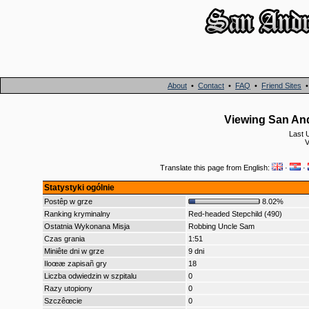
About
•
Contact
•
FAQ
•
Friend Sites
Viewing San An
Last 
V
Translate this page from English:
·
·
Statystyki ogólnie
Postêp w grze
8.02%
Ranking kryminalny
Red-headed Stepchild (490)
Ostatnia Wykonana Misja
Robbing Uncle Sam
Czas grania
1:51
Miniête dni w grze
9 dni
Iloœæ zapisañ gry
18
Liczba odwiedzin w szpitalu
0
Razy utopiony
0
Szczêœcie
0