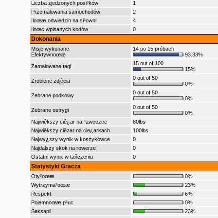
Liczba zjedzonych posi³ków
1
Przemalowania samochodów
2
Iloœæ odwiedzin na si³owni
4
Iloœc wpisanych kodów
0
Dokonania
Misje wykonane
14 po 15 próbach
Efektywnoœæ
93.33%
15 out of 100
Zamalowane tagi
15%
0 out of 50
Zrobione zdjêcia
0%
0 out of 50
Zebrane podkowy
0%
0 out of 50
Zebrane ostrygi
0%
Najwiêkszy ciê¿ar na ³aweczce
80lbs
Najwiêkszy ciêzar na cie¿arkach
100lbs
Najwy¿szy wynik w koszykówce
0
Najdalszy skok na rowerze
0
Ostatni wynik w tañczeniu
0
Statystyki Gracza
Oty³oœæ
0%
Wytrzyma³oœæ
23%
Respekt
6%
Pojemnoœæ p³uc
0%
Seksapil
23%