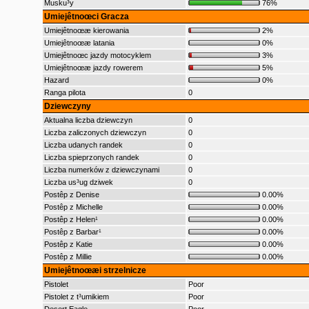
Musku³y
76%
Umiejêtnoœci Gracza
Umiejêtnoœæ kierowania
2%
Umiejêtnoœæ latania
0%
Umiejêtnoœc jazdy motocyklem
3%
Umiejêtnoœæ jazdy rowerem
5%
Hazard
0%
Ranga pilota
0
Dziewczyny
Aktualna liczba dziewczyn
0
Liczba zaliczonych dziewczyn
0
Liczba udanych randek
0
Liczba spieprzonych randek
0
Liczba numerków z dziewczynami
0
Liczba us³ug dziwek
0
Postêp z Denise
0.00%
Postêp z Michelle
0.00%
Postêp z Helen¹
0.00%
Postêp z Barbar¹
0.00%
Postêp z Katie
0.00%
Postêp z Millie
0.00%
Umiejêtnoœæi strzelnicze
Pistolet
Poor
Pistolet z t³umikiem
Poor