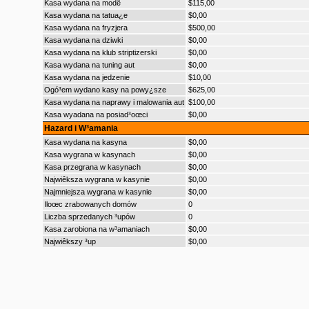
Kasa wydana na modê
$115,00
Kasa wydana na tatua¿e
$0,00
Kasa wydana na fryzjera
$500,00
Kasa wydana na dziwki
$0,00
Kasa wydana na klub striptizerski
$0,00
Kasa wydana na tuning aut
$0,00
Kasa wydana na jedzenie
$10,00
Ogó³em wydano kasy na powy¿sze
$625,00
Kasa wydana na naprawy i malowania aut
$100,00
Kasa wyadana na posiad³oœci
$0,00
Hazard i W³amania
Kasa wydana na kasyna
$0,00
Kasa wygrana w kasynach
$0,00
Kasa przegrana w kasynach
$0,00
Najwiêksza wygrana w kasynie
$0,00
Najmniejsza wygrana w kasynie
$0,00
Iloœc zrabowanych domów
0
Liczba sprzedanych ³upów
0
Kasa zarobiona na w³amaniach
$0,00
Najwiêkszy ³up
$0,00