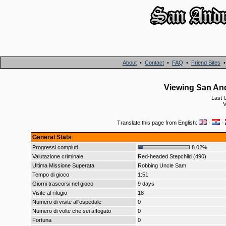
About
•
Contact
•
FAQ
•
Friend Sites
Viewing San An
Last 
V
Translate this page from English:
·
·
General Stats
Progressi compiuti
8.02%
Valutazione criminale
Red-headed Stepchild (490)
Ultima Missione Superata
Robbing Uncle Sam
Tempo di gioco
1:51
Giorni trascorsi nel gioco
9 days
Visite al rifugio
18
Numero di visite all'ospedale
0
Numero di volte che sei affogato
0
Fortuna
0