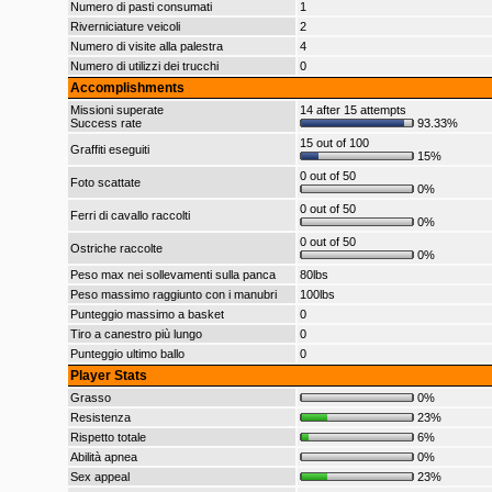
Numero di pasti consumati
1
Riverniciature veicoli
2
Numero di visite alla palestra
4
Numero di utilizzi dei trucchi
0
Accomplishments
Missioni superate
14 after 15 attempts
Success rate
93.33%
15 out of 100
Graffiti eseguiti
15%
0 out of 50
Foto scattate
0%
0 out of 50
Ferri di cavallo raccolti
0%
0 out of 50
Ostriche raccolte
0%
Peso max nei sollevamenti sulla panca
80lbs
Peso massimo raggiunto con i manubri
100lbs
Punteggio massimo a basket
0
Tiro a canestro più lungo
0
Punteggio ultimo ballo
0
Player Stats
Grasso
0%
Resistenza
23%
Rispetto totale
6%
Abilità apnea
0%
Sex appeal
23%