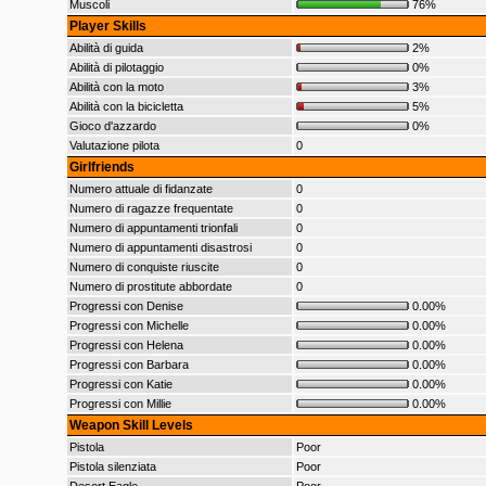
Muscoli
76%
Player Skills
Abilità di guida
2%
Abilità di pilotaggio
0%
Abilità con la moto
3%
Abilità con la bicicletta
5%
Gioco d'azzardo
0%
Valutazione pilota
0
Girlfriends
Numero attuale di fidanzate
0
Numero di ragazze frequentate
0
Numero di appuntamenti trionfali
0
Numero di appuntamenti disastrosi
0
Numero di conquiste riuscite
0
Numero di prostitute abbordate
0
Progressi con Denise
0.00%
Progressi con Michelle
0.00%
Progressi con Helena
0.00%
Progressi con Barbara
0.00%
Progressi con Katie
0.00%
Progressi con Millie
0.00%
Weapon Skill Levels
Pistola
Poor
Pistola silenziata
Poor