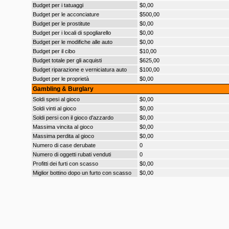
Budget per i tatuaggi
$0,00
Budget per le acconciature
$500,00
Budget per le prostitute
$0,00
Budget per i locali di spogliarello
$0,00
Budget per le modifiche alle auto
$0,00
Budget per il cibo
$10,00
Budget totale per gli acquisti
$625,00
Budget riparazione e verniciatura auto
$100,00
Budget per le proprietà
$0,00
Gambling & Burglary
Soldi spesi al gioco
$0,00
Soldi vinti al gioco
$0,00
Soldi persi con il gioco d'azzardo
$0,00
Massima vincita al gioco
$0,00
Massima perdita al gioco
$0,00
Numero di case derubate
0
Numero di oggetti rubati venduti
0
Profitti dei furti con scasso
$0,00
Miglior bottino dopo un furto con scasso
$0,00