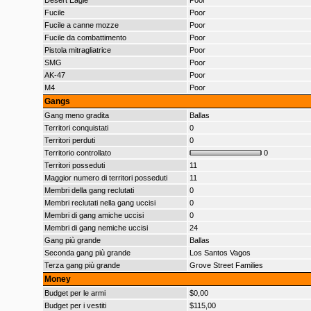
Desert Eagle
Poor
Fucile
Poor
Fucile a canne mozze
Poor
Fucile da combattimento
Poor
Pistola mitragliatrice
Poor
SMG
Poor
AK-47
Poor
M4
Poor
Gangs
Gang meno gradita
Ballas
Territori conquistati
0
Territori perduti
0
Territorio controllato
0
Territori posseduti
11
Maggior numero di territori posseduti
11
Membri della gang reclutati
0
Membri reclutati nella gang uccisi
0
Membri di gang amiche uccisi
0
Membri di gang nemiche uccisi
24
Gang più grande
Ballas
Seconda gang più grande
Los Santos Vagos
Terza gang più grande
Grove Street Families
Money
Budget per le armi
$0,00
Budget per i vestiti
$115,00