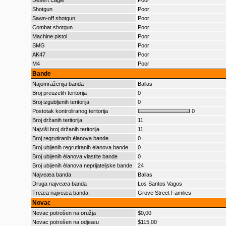
Desert Eagle
Poor
Shotgun
Poor
Sawn-off shotgun
Poor
Combat shotgun
Poor
Machine pistol
Poor
SMG
Poor
AK47
Poor
M4
Poor
Bande
Najomraženija banda
Ballas
Broj preuzetih teritorija
0
Broj izgubljenih teritorija
0
Postotak kontroliranog teritorija
0
Broj držanih teritorija
11
Najviši broj držanih teritorija
11
Broj regrutiranih èlanova bande
0
Broj ubijenih regrutiranih èlanova bande
0
Broj ubijenih èlanova vlastite bande
0
Broj ubijenih èlanova neprijateljske bande
24
Najveæa banda
Ballas
Druga najveæa banda
Los Santos Vagos
Treæa najveæa banda
Grove Street Families
Novac
Novac potrošen na oružja
$0,00
Novac potrošen na odjeæu
$115,00