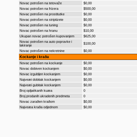
Novac potrošen na tetovaže
$0,00
Novac potrošen na frizera
$500,00
Novac potrošen na prostitutke
$0,00
Novac potrošen na striptizete
$0,00
Novac potrošen na tuning
$0,00
Novac potrošen na hranu
$10,00
Ukupan novac potrošen kupovanjem
$625,00
Novac potrošen na auto popravke i
$100,00
lakiranje
Novac potrošen na nekretnine
$0,00
Kockanje i kraða
Novac potrošen na kockanje
$0,00
Novac dobiven kockanjem
$0,00
Novac izgubljen kockanjem
$0,00
Najveæi dobitak kockanjem
$0,00
Najveæi gubitak kockanjem
$0,00
Broj opljaèkanih kuæa
0
Broj prodanih ukradenih predmeta
0
Novac zaraðen kraðom
$0,00
Najveæa kraða odjednom
$0,00