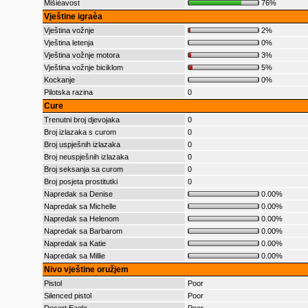
Mišièavost
76%
Vještine igraèa
Vještina vožnje
2%
Vještina letenja
0%
Vještina vožnje motora
3%
Vještina vožnje biciklom
5%
Kockanje
0%
Pilotska razina
0
Cure
Trenutni broj djevojaka
0
Broj izlazaka s curom
0
Broj uspješnih izlazaka
0
Broj neuspješnih izlazaka
0
Broj seksanja sa curom
0
Broj posjeta prostitutki
0
Napredak sa Denise
0.00%
Napredak sa Michelle
0.00%
Napredak sa Helenom
0.00%
Napredak sa Barbarom
0.00%
Napredak sa Katie
0.00%
Napredak sa Millie
0.00%
Nivo vještine oružjem
Pistol
Poor
Silenced pistol
Poor