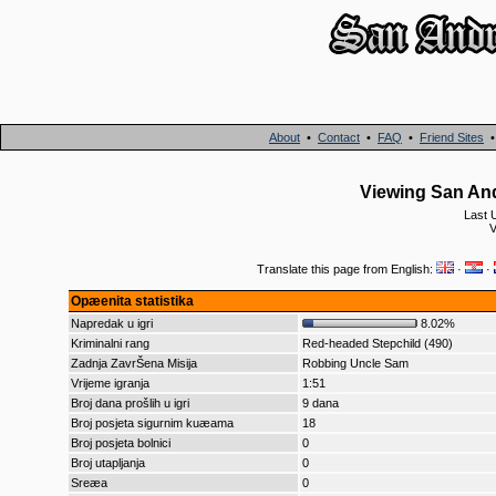
About
•
Contact
•
FAQ
•
Friend Sites
Viewing San An
Last 
V
Translate this page from English:
·
·
Opæenita statistika
Napredak u igri
8.02%
Kriminalni rang
Red-headed Stepchild (490)
Zadnja ZavrŠena Misija
Robbing Uncle Sam
Vrijeme igranja
1:51
Broj dana prošlih u igri
9 dana
Broj posjeta sigurnim kuæama
18
Broj posjeta bolnici
0
Broj utapljanja
0
Sreæa
0