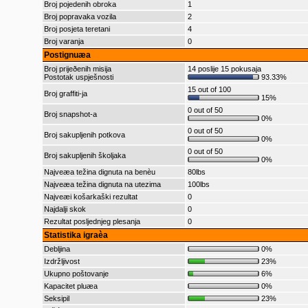
Broj pojedenih obroka
1
Broj popravaka vozila
2
Broj posjeta teretani
4
Broj varanja
0
Postignuæa
Broj prijeðenih misija
14 poslije 15 pokusaja
Postotak uspješnosti
93.33%
15 out of 100
Broj graffiti-ja
15%
0 out of 50
Broj snapshot-a
0%
0 out of 50
Broj sakupljenih potkova
0%
0 out of 50
Broj sakupljenih školjaka
0%
Najveæa težina dignuta na benèu
80lbs
Najveæa težina dignuta na utezima
100lbs
Najveæi košarkaški rezultat
0
Najdalji skok
0
Rezultat posljednjeg plesanja
0
Statistika igraèa
Debljina
0%
Izdržljivost
23%
Ukupno poštovanje
6%
Kapacitet pluæa
0%
Seksipil
23%