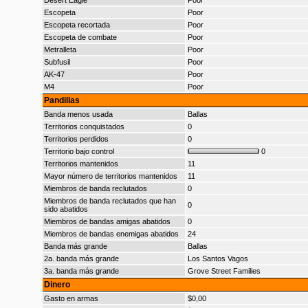
Desert Eagle
Poor
Escopeta
Poor
Escopeta recortada
Poor
Escopeta de combate
Poor
Metralleta
Poor
Subfusil
Poor
AK-47
Poor
M4
Poor
Pandillas
Banda menos usada
Ballas
Territorios conquistados
0
Territorios perdidos
0
Territorio bajo control
0
Territorios mantenidos
11
Mayor número de territorios mantenidos
11
Miembros de banda reclutados
0
Miembros de banda reclutados que han
0
sido abatidos
Miembros de bandas amigas abatidos
0
Miembros de bandas enemigas abatidos
24
Banda más grande
Ballas
2a. banda más grande
Los Santos Vagos
3a. banda más grande
Grove Street Families
Dinero
Gasto en armas
$0,00