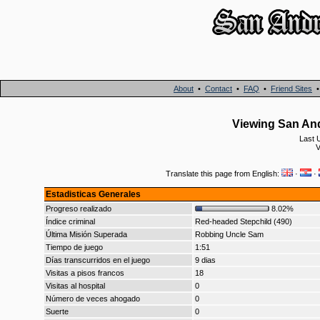
About
•
Contact
•
FAQ
•
Friend Sites
Viewing San An
Last 
V
Translate this page from English:
·
·
Estadisticas Generales
Progreso realizado
8.02%
Índice criminal
Red-headed Stepchild (490)
Última Misión Superada
Robbing Uncle Sam
Tiempo de juego
1:51
Días transcurridos en el juego
9 dias
Visitas a pisos francos
18
Visitas al hospital
0
Número de veces ahogado
0
Suerte
0