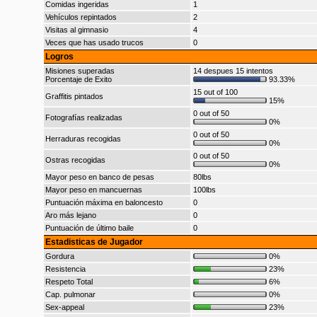
Comidas ingeridas
1
Vehículos repintados
2
Visitas al gimnasio
4
Veces que has usado trucos
0
Logros
Misiones superadas
14 despues 15 intentos
Porcentaje de Exito
93.33%
15 out of 100
Graffitis pintados
15%
0 out of 50
Fotografías realizadas
0%
0 out of 50
Herraduras recogidas
0%
0 out of 50
Ostras recogidas
0%
Mayor peso en banco de pesas
80lbs
Mayor peso en mancuernas
100lbs
Puntuación máxima en baloncesto
0
Aro más lejano
0
Puntuación de último baile
0
Estadisticas de Jugador
Gordura
0%
Resistencia
23%
Respeto Total
6%
Cap. pulmonar
0%
Sex-appeal
23%