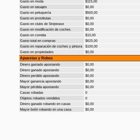
Gasto en moda
$115,00
Gasto en tatuajes
$0,00
Gasto en peluquería
$500,00
Gasto en prostitutas
$0,00
Gasto en clubs de Striptease
$0,00
Gasto en modificación de coches
$0,00
Gasto en comida
$10,00
Gasto total en compras
$625,00
Gasto en reparación de coches y pintura
$100,00
Gasto en propiedades
$0,00
Apuestas y Robos
Dinero gastado apostando
$0,00
Dinero ganado apostando
$0,00
Dinero perdido apostando
$0,00
Mayor ganancia apostando
$0,00
Mayor pérdida apostando
$0,00
Casas robadas
0
Objetos robados vendidos
0
Dinero ganado robando en casas
$0,00
Mayor botín robando en una casa
$0,00