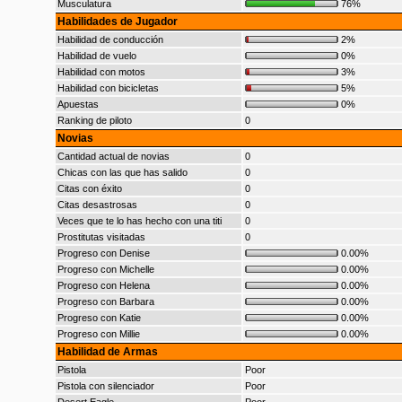
Musculatura
76%
Habilidades de Jugador
Habilidad de conducción
2%
Habilidad de vuelo
0%
Habilidad con motos
3%
Habilidad con bicicletas
5%
Apuestas
0%
Ranking de piloto
0
Novias
Cantidad actual de novias
0
Chicas con las que has salido
0
Citas con éxito
0
Citas desastrosas
0
Veces que te lo has hecho con una titi
0
Prostitutas visitadas
0
Progreso con Denise
0.00%
Progreso con Michelle
0.00%
Progreso con Helena
0.00%
Progreso con Barbara
0.00%
Progreso con Katie
0.00%
Progreso con Millie
0.00%
Habilidad de Armas
Pistola
Poor
Pistola con silenciador
Poor