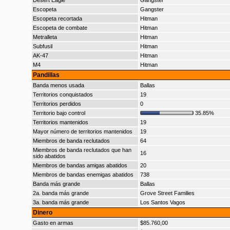
Desert Eagle
Gangster
Escopeta
Gangster
Escopeta recortada
Hitman
Escopeta de combate
Hitman
Metralleta
Hitman
Subfusil
Hitman
AK-47
Hitman
M4
Hitman
Pandillas
Banda menos usada
Ballas
Territorios conquistados
19
Territorios perdidos
0
Territorio bajo control
35.85%
Territorios mantenidos
19
Mayor número de territorios mantenidos
19
Miembros de banda reclutados
64
Miembros de banda reclutados que han
16
sido abatidos
Miembros de bandas amigas abatidos
20
Miembros de bandas enemigas abatidos
738
Banda más grande
Ballas
2a. banda más grande
Grove Street Families
3a. banda más grande
Los Santos Vagos
Dinero
Gasto en armas
$85.760,00