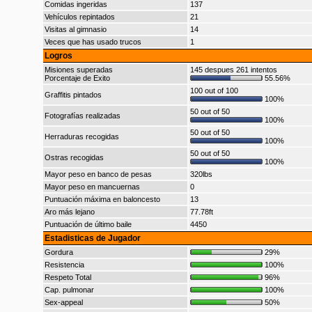
Comidas ingeridas
137
Vehículos repintados
21
Visitas al gimnasio
14
Veces que has usado trucos
1
Logros
Misiones superadas
145 despues 261 intentos
Porcentaje de Exito
55.56%
100 out of 100
Graffitis pintados
100%
50 out of 50
Fotografías realizadas
100%
50 out of 50
Herraduras recogidas
100%
50 out of 50
Ostras recogidas
100%
Mayor peso en banco de pesas
320lbs
Mayor peso en mancuernas
0
Puntuación máxima en baloncesto
13
Aro más lejano
77.78ft
Puntuación de último baile
4450
Estadisticas de Jugador
Gordura
29%
Resistencia
100%
Respeto Total
96%
Cap. pulmonar
100%
Sex-appeal
50%