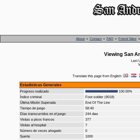
About
•
Contact
•
FAQ
•
Friend Sites
Viewing San An
Last 
V
Translate this page from English:
·
·
Estadisticas Generales
Progreso realizado
100.00%
Índice criminal
Foot-soldier (9018)
Última Misión Superada
End Of The Line
Tiempo de juego
58:40
Días transcurridos en el juego
244 dias
Visitas a pisos francos
377
Visitas al hospital
7
Número de veces ahogado
0
Suerte
1000