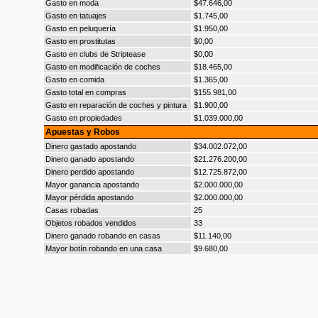
Gasto en moda
$47.646,00
Gasto en tatuajes
$1.745,00
Gasto en peluquería
$1.950,00
Gasto en prostitutas
$0,00
Gasto en clubs de Striptease
$0,00
Gasto en modificación de coches
$18.465,00
Gasto en comida
$1.365,00
Gasto total en compras
$155.981,00
Gasto en reparación de coches y pintura
$1.900,00
Gasto en propiedades
$1.039.000,00
Apuestas y Robos
Dinero gastado apostando
$34.002.072,00
Dinero ganado apostando
$21.276.200,00
Dinero perdido apostando
$12.725.872,00
Mayor ganancia apostando
$2.000.000,00
Mayor pérdida apostando
$2.000.000,00
Casas robadas
25
Objetos robados vendidos
33
Dinero ganado robando en casas
$11.140,00
Mayor botín robando en una casa
$9.680,00