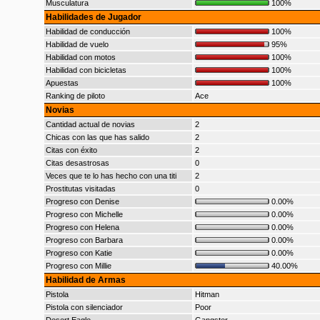
Musculatura
100%
Habilidades de Jugador
Habilidad de conducción
100%
Habilidad de vuelo
95%
Habilidad con motos
100%
Habilidad con bicicletas
100%
Apuestas
100%
Ranking de piloto
Ace
Novias
Cantidad actual de novias
2
Chicas con las que has salido
2
Citas con éxito
2
Citas desastrosas
0
Veces que te lo has hecho con una titi
2
Prostitutas visitadas
0
Progreso con Denise
0.00%
Progreso con Michelle
0.00%
Progreso con Helena
0.00%
Progreso con Barbara
0.00%
Progreso con Katie
0.00%
Progreso con Millie
40.00%
Habilidad de Armas
Pistola
Hitman
Pistola con silenciador
Poor