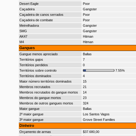
Desert Eagle
Poor
Caçadeira
Gangster
Caçadeira de canos serrados
Poor
Caçadeira de combate
Poor
Metrelhadora
Gangster
SMG
Gangster
AK47
Hitman
M4
Hitman
Gangues
Gangue menos apreciado
Ballas
Territórios gajos
7
Territórios perdidos
0
Territórios sobre controlo
7.55%
Territórios dominados
4
Maior número territórios dominados
15
Membros recrutados
21
Membros recrutados do gangue mortos
14
Membros do gangue mortos
23
Membros de outros gangues mortos
324
Maior gangue
Ballas
2º maior gangue
Los Santos Vagos
3º maior gangue
Grove Street Families
Dinheiro
Orçamento de armas
$37.680,00