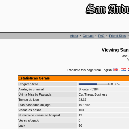
About
•
Contact
•
FAQ
•
Friend Sites
Viewing San 
Last 
V
Translate this page from English:
·
·
Estatísticas Gerais
Progreso feito
60.96%
Avaliação criminal
Shooter (5384)
Última Missão Passada
Cut Throat Business
Tempo de jogo
28:37
Dias passados do jogo
107 dias
Visitas as casas
103
Número de visitas ao hospital
13
Vezes afogado
0
Luck
60