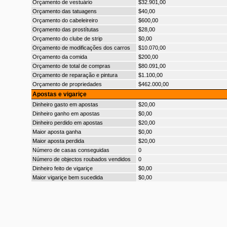
Orçamento de vestuário
$32.901,00
Orçamento das tatuagens
$40,00
Orçamento do cabeleireiro
$600,00
Orçamento das prostítutas
$28,00
Orçamento do clube de strip
$0,00
Orçamento de modificações dos carros
$10.070,00
Orçamento da comida
$200,00
Orçamento de total de compras
$80.091,00
Orçamento de reparação e pintura
$1.100,00
Orçamento de propriedades
$462.000,00
Apostas e vigariçe
Dinheiro gasto em apostas
$20,00
Dinheiro ganho em apostas
$0,00
Dinheiro perdido em apostas
$20,00
Maior aposta ganha
$0,00
Maior aposta perdida
$20,00
Número de casas conseguidas
0
Número de objectos roubados vendidos
0
Dinheiro feito de vigariçe
$0,00
Maior vigariçe bem sucedida
$0,00