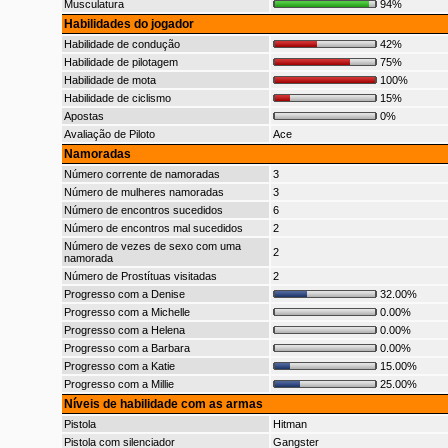
Musculatura
94%
Habilidades do jogador
Habilidade de condução
42%
Habilidade de pilotagem
75%
Habilidade de mota
100%
Habilidade de ciclismo
15%
Apostas
0%
Avaliação de Piloto
Ace
Namoradas
Número corrente de namoradas
3
Número de mulheres namoradas
3
Número de encontros sucedidos
6
Número de encontros mal sucedidos
2
Número de vezes de sexo com uma
2
namorada
Número de Prostítuas visitadas
2
Progresso com a Denise
32.00%
Progresso com a Michelle
0.00%
Progresso com a Helena
0.00%
Progresso com a Barbara
0.00%
Progresso com a Katie
15.00%
Progresso com a Millie
25.00%
Níveis de habilidade com as armas
Pistola
Hitman
Pistola com silenciador
Gangster