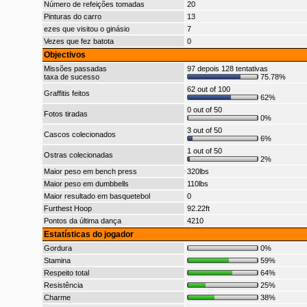
Número de refeições tomadas
20
Pinturas do carro
13
ezes que visitou o ginásio
7
Vezes que fez batota
0
Objectivos
Missões passadas
97 depois 128 tentativas
taxa de sucesso
75.78%
62 out of 100
Graffitis feitos
62%
0 out of 50
Fotos tiradas
0%
3 out of 50
Cascos colecionados
6%
1 out of 50
Ostras colecionadas
2%
Maior peso em bench press
320lbs
Maior peso em dumbbells
110lbs
Maior resultado em basquetebol
0
Furthest Hoop
92.22ft
Pontos da última dança
4210
Estatísticas do jogador
Gordura
0%
Stamina
59%
Respeito total
64%
Resistência
25%
Charme
38%