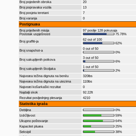
Broj pojedenih obroka
20
Broj popravaka vozila
13
Broj posjeta teretani
7
Broj varanja
0
Postignuæa
Broj prijeðenih misija
97 poslije 128 pokusaja
Postotak uspješnosti
75.78%
62 out of 100
Broj graffiti-ja
62%
0 out of 50
Broj snapshot-a
0%
3 out of 50
Broj sakupljenih potkova
6%
1 out of 50
Broj sakupljenih školjaka
2%
Najveæa težina dignuta na benèu
320lbs
Najveæa težina dignuta na utezima
110lbs
Najveæi košarkaški rezultat
0
Najdalji skok
92.22ft
Rezultat posljednjeg plesanja
4210
Statistika igraèa
Debljina
0%
Izdržljivost
59%
Ukupno poštovanje
64%
Kapacitet pluæa
25%
Seksipil
38%