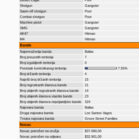
Desert Eagle
Poor
Shotgun
Gangster
Sawn-off shotgun
Poor
Combat shotgun
Poor
Machine pistol
Gangster
SMG
Gangster
AK47
Hitman
M4
Hitman
Bande
Najomraženija banda
Ballas
Broj preuzetih teritorija
7
Broj izgubljenih teritorija
0
Postotak kontroliranog teritorija
7.55%
Broj držanih teritorija
4
Najviši broj držanih teritorija
15
Broj regrutiranih èlanova bande
21
Broj ubijenih regrutiranih èlanova bande
14
Broj ubijenih èlanova vlastite bande
23
Broj ubijenih èlanova neprijateljske bande
324
Najveæa banda
Ballas
Druga najveæa banda
Los Santos Vagos
Treæa najveæa banda
Grove Street Families
Novac
Novac potrošen na oružja
$37.680,00
Novac potrošen na odjeæu
$32.901,00