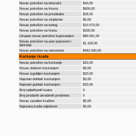
Novac potrošen na tetovaže
$40,00
Novac potrošen na frizera
$600,00
Novac potrošen na prostitutke
$28,00
Novac potrošen na striptizete
$0,00
Novac potrošen na tuning
$10.070,00
Novac potrošen na hranu
$200,00
Ukupan novac potrošen kupovanjem
$80.091,00
Novac potrošen na auto popravke i
$1.100,00
lakiranje
Novac potrošen na nekretnine
$462.000,00
Kockanje i kraða
Novac potrošen na kockanje
$20,00
Novac dobiven kockanjem
$0,00
Novac izgubljen kockanjem
$20,00
Najveæi dobitak kockanjem
$0,00
Najveæi gubitak kockanjem
$20,00
Broj opljaèkanih kuæa
0
Broj prodanih ukradenih predmeta
0
Novac zaraðen kraðom
$0,00
Najveæa kraða odjednom
$0,00