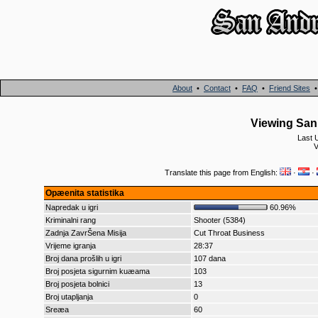
About
•
Contact
•
FAQ
•
Friend Sites
Viewing San 
Last 
V
Translate this page from English:
·
·
Opæenita statistika
Napredak u igri
60.96%
Kriminalni rang
Shooter (5384)
Zadnja ZavrŠena Misija
Cut Throat Business
Vrijeme igranja
28:37
Broj dana prošlih u igri
107 dana
Broj posjeta sigurnim kuæama
103
Broj posjeta bolnici
13
Broj utapljanja
0
Sreæa
60