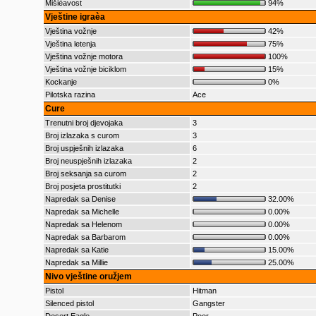
Mišièavost
94%
Vještine igraèa
Vještina vožnje
42%
Vještina letenja
75%
Vještina vožnje motora
100%
Vještina vožnje biciklom
15%
Kockanje
0%
Pilotska razina
Ace
Cure
Trenutni broj djevojaka
3
Broj izlazaka s curom
3
Broj uspješnih izlazaka
6
Broj neuspješnih izlazaka
2
Broj seksanja sa curom
2
Broj posjeta prostitutki
2
Napredak sa Denise
32.00%
Napredak sa Michelle
0.00%
Napredak sa Helenom
0.00%
Napredak sa Barbarom
0.00%
Napredak sa Katie
15.00%
Napredak sa Millie
25.00%
Nivo vještine oružjem
Pistol
Hitman
Silenced pistol
Gangster