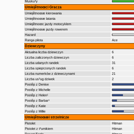
Musku³y
Umiejêtnoœci Gracza
Umiejêtnoœæ kierowania
Umiejêtnoœæ latania
Umiejêtnoœc jazdy motocyklem
Umiejêtnoœæ jazdy rowerem
Hazard
Ranga pilota
Ace
Dziewczyny
Aktualna liczba dziewczyn
6
Liczba zaliczonych dziewczyn
6
Liczba udanych randek
31
Liczba spieprzonych randek
6
Liczba numerków z dziewczynami
21
Liczba us³ug dziwek
2
Postêp z Denise
Postêp z Michelle
Postêp z Helen¹
Postêp z Barbar¹
Postêp z Katie
Postêp z Millie
Umiejêtnoœæi strzelnicze
Pistolet
Hitman
Pistolet z t³umikiem
Hitman