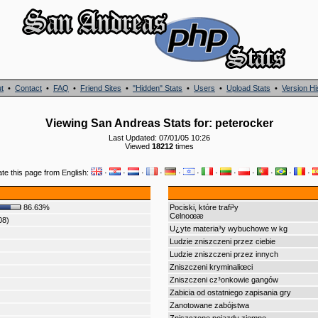
t
•
Contact
•
FAQ
•
Friend Sites
•
"Hidden" Stats
•
Users
•
Upload Stats
•
Version Hi
Viewing San Andreas Stats for: peterocker
Last Updated: 07/01/05 10:26
Viewed
18212
times
ate this page from English:
·
·
·
·
·
·
·
·
·
·
·
·
86.63%
Pociski, które trafi³y
Celnoœæ
08)
U¿yte materia³y wybuchowe w kg
Ludzie zniszczeni przez ciebie
Ludzie zniszczeni przez innych
Zniszczeni kryminaliœci
Zniszczeni cz³onkowie gangów
Zabicia od ostatniego zapisania gry
Zanotowane zabójstwa