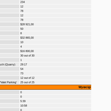
234
12
78
12
78
$28 921,00
50
8
$32 865,00
10
4
$16 800,00
30 out of 30
1
nych (Quarry)
29:17
54
73
12 out of 12
alet Parking'
25 out of 25
Wyœcigi
0
0
5:39
10:58
0