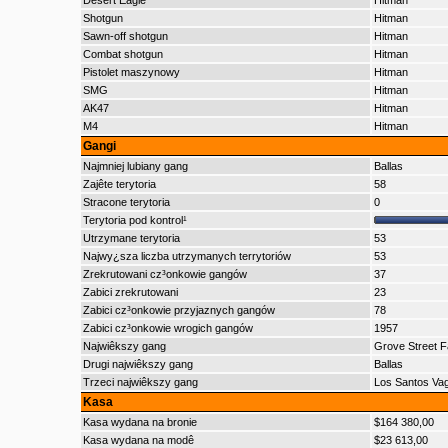
Desert Eagle
Hitman
Shotgun
Hitman
Sawn-off shotgun
Hitman
Combat shotgun
Hitman
Pistolet maszynowy
Hitman
SMG
Hitman
AK47
Hitman
M4
Hitman
Gangi
Najmniej lubiany gang
Ballas
Zajête terytoria
58
Stracone terytoria
0
Terytoria pod kontrol¹
Utrzymane terytoria
53
Najwy¿sza liczba utrzymanych terrytoriów
53
Zrekrutowani cz³onkowie gangów
37
Zabici zrekrutowani
23
Zabici cz³onkowie przyjaznych gangów
78
Zabici cz³onkowie wrogich gangów
1957
Najwiêkszy gang
Grove Street F
Drugi najwiêkszy gang
Ballas
Trzeci najwiêkszy gang
Los Santos Va
Kasa
Kasa wydana na bronie
$164 380,00
Kasa wydana na modê
$23 613,00