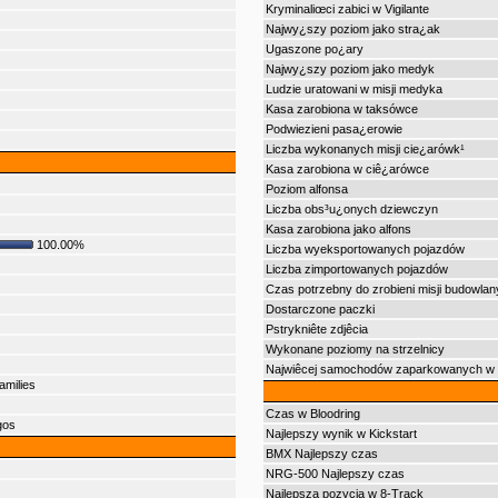
Kryminaliœci zabici w Vigilante
Najwy¿szy poziom jako stra¿ak
Ugaszone po¿ary
Najwy¿szy poziom jako medyk
Ludzie uratowani w misji medyka
Kasa zarobiona w taksówce
Podwiezieni pasa¿erowie
Liczba wykonanych misji cie¿arówk¹
Kasa zarobiona w ciê¿arówce
Poziom alfonsa
Liczba obs³u¿onych dziewczyn
Kasa zarobiona jako alfons
100.00%
Liczba wyeksportowanych pojazdów
Liczba zimportowanych pojazdów
Czas potrzebny do zrobieni misji budowla
Dostarczone paczki
Pstrykniête zdjêcia
Wykonane poziomy na strzelnicy
Najwiêcej samochodów zaparkowanych w 'V
amilies
Czas w Bloodring
gos
Najlepszy wynik w Kickstart
BMX Najlepszy czas
NRG-500 Najlepszy czas
Najlepsza pozycja w 8-Track