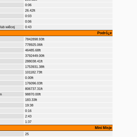
0:06
26.42ft
0:03
0:06
lub wiêcej
0:43
Podró¿e
7842898.93ft
778925.06ft
46485.68ft
3792449.00ft
288038.41ft
1753931.38ft
101182.73ft
0.00ft
176096.03ft
806737.31ft
m
98870.00ft
183.33ft
19:38
0:16
2:43
1:37
Mini Misje
25