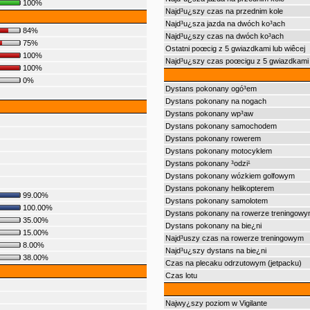
100%
Najd³u¿szy czas na przednim kole
Najd³u¿sza jazda na dwóch ko³ach
84%
Najd³u¿szy czas na dwóch ko³ach
75%
Ostatni poœcig z 5 gwiazdkami lub wiêcej
100%
Najd³u¿szy czas poœcigu z 5 gwiazdkami 
100%
0%
Dystans pokonany ogó³em
Dystans pokonany na nogach
Dystans pokonany wp³aw
Dystans pokonany samochodem
Dystans pokonany rowerem
Dystans pokonany motocyklem
Dystans pokonany ³odzi¹
Dystans pokonany wózkiem golfowym
Dystans pokonany helikopterem
99.00%
Dystans pokonany samolotem
100.00%
Dystans pokonany na rowerze treningowy
35.00%
Dystans pokonany na bie¿ni
15.00%
Najd³uszy czas na rowerze treningowym
8.00%
Najd³u¿szy dystans na bie¿ni
38.00%
Czas na plecaku odrzutowym (jetpacku)
Czas lotu
Najwy¿szy poziom w Vigilante