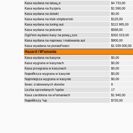
Kasa wydana na tatua¿e
$4 733,00
Kasa wydana na fryzjera
$1 590,00
Kasa wydana na dziwki
$0,00
Kasa wydana na klub striptizerski
$120,00
Kasa wydana na tuning aut
$113 985,00
Kasa wydana na jedzenie
$568,00
Ogó³em wydano kasy na powy¿sze
$302 019,00
Kasa wydana na naprawy i malowania aut
$800,00
Kasa wyadana na posiad³oœci
$1 039 000,00
Hazard i W³amania
Kasa wydana na kasyna
$0,00
Kasa wygrana w kasynach
$0,00
Kasa przegrana w kasynach
$0,00
Najwiêksza wygrana w kasynie
$0,00
Najmniejsza wygrana w kasynie
$0,00
Iloœc zrabowanych domów
9
Liczba sprzedanych ³upów
17
Kasa zarobiona na w³amaniach
$1 940,00
Najwiêkszy ³up
$720,00