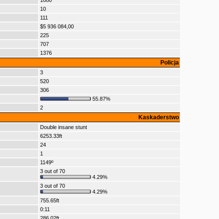
1080
10
111
$5 936 084,00
225
707
1376
Policja
3
520
306
55.87%
2
Kaskaderstwo
Double insane stunt
6253.33ft
24
1
1149º
3 out of 70
4.29%
3 out of 70
4.29%
755.65ft
0:11
286.02ft