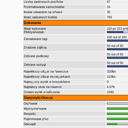
Liczba zjedzonych posi³ków
67
Przemalowania samochodów
16
Iloœæ odwiedzin na si³owni
35
Iloœc wpisanych kodów
765
Dokonania
Misje wykonane
119 po 213 pr
Efektywnoœæ
100 out of 100
Zamalowane tagi
50 out of 50
Zrobione zdjêcia
50 out of 50
Zebrane podkowy
50 out of 50
Zebrane ostrygi
Najwiêkszy ciê¿ar na ³aweczce
320lbs
Najwiêkszy ciêzar na cie¿arkach
110lbs
Najwy¿szy wynik w koszykówce
0
Najdalszy skok na rowerze
6.67ft
Ostatni wynik w tañczeniu
2340
Statystyki Gracza
Oty³oœæ
Wytrzyma³oœæ
Respekt
Pojemnoœæ p³uc
Seksapil