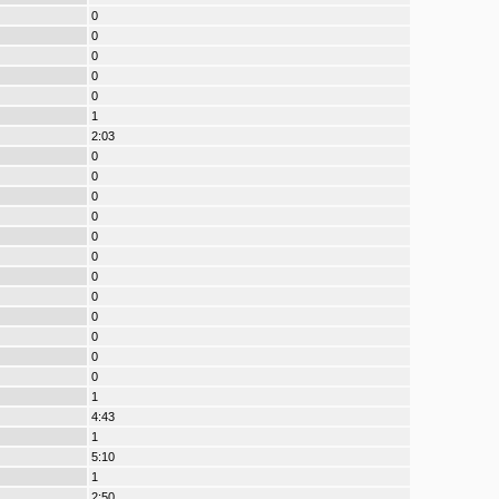
0
0
0
0
0
1
2:03
0
0
0
0
0
0
0
0
0
0
0
0
1
4:43
1
5:10
1
2:50