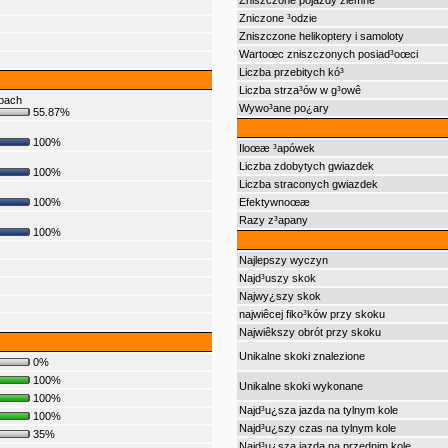
Zniszczone pojazdy ziemne
Zniczone ³odzie
Zniszczone helikoptery i samoloty
Wartoœc zniszczonych posiad³oœci
Liczba przebitych kó³
Liczba strza³ów w g³owê
óbach
Wywo³ane po¿ary
55.87%
100%
Iloœæ ³apówek
Liczba zdobytych gwiazdek
100%
Liczba straconych gwiazdek
100%
Efektywnoœæ
Razy z³apany
100%
Najlepszy wyczyn
Najd³uszy skok
Najwy¿szy skok
najwiêcej fiko³ków przy skoku
Najwiêkszy obrót przy skoku
Unikalne skoki znalezione
0%
100%
Unikalne skoki wykonane
100%
Najd³u¿sza jazda na tylnym kole
100%
Najd³u¿szy czas na tylnym kole
35%
Najd³u¿sza jazda na przednim kole