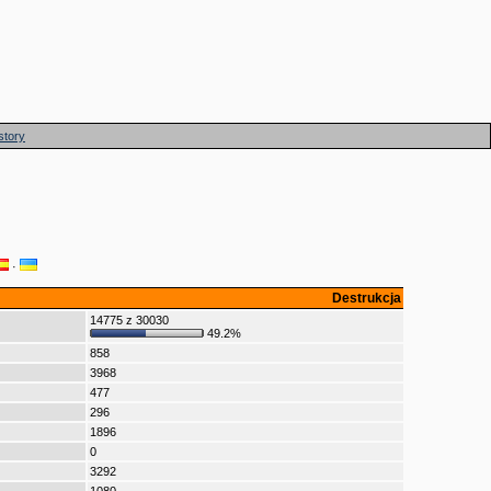
story
·
Destrukcja
14775 z 30030
49.2%
858
3968
477
296
1896
0
3292