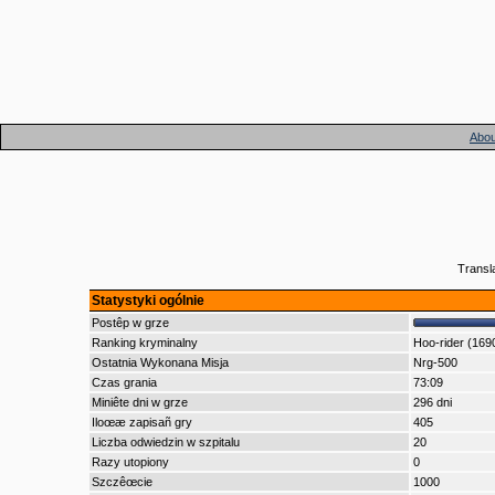
Abou
Transl
Statystyki ogólnie
Postêp w grze
Ranking kryminalny
Hoo-rider (169
Ostatnia Wykonana Misja
Nrg-500
Czas grania
73:09
Miniête dni w grze
296 dni
Iloœæ zapisañ gry
405
Liczba odwiedzin w szpitalu
20
Razy utopiony
0
Szczêœcie
1000