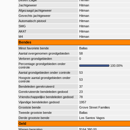
Desert Eagle
Hitman
Jachtgeweer
Hitman
Afgezaagd jachtgeweer
Hitman
Gevechts jachtgeweer
Hitman
Automatisch pistool
Hitman
SMG
Hitman
AK47
Hitman
M4
Hitman
Bendes
Minst favoriete bende
Ballas
Aantal overgenomen grondgebieden
58
Verloren grondgebieden
0
Percentage grondgebieden onder
100.00%
controle
Aantal grondgebieden onder controle
53
Hoogste aantal grondgebieden onder
53
controle
Bendeleden gerekruteerd
37
Gerekruteerde bendeleden gedood
23
Vriendschappelijke bendeleden gedood
78
Vijandige bendeleden gedood
1957
Grootste bende
Grove Street Families
Tweede grootste bende
Ballas
Derde grootste bende
Los Santos Vagos
Geld
Wapen begroting
$164.380,00