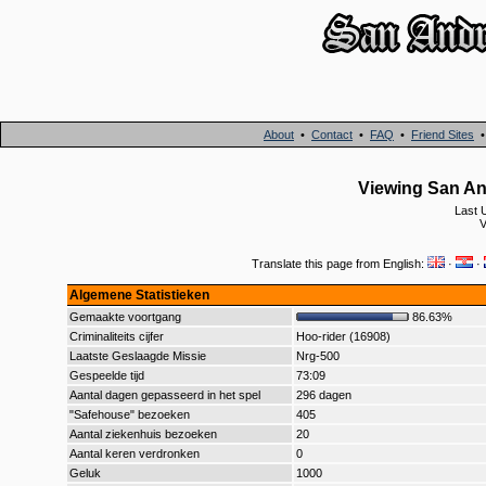
About
•
Contact
•
FAQ
•
Friend Sites
Viewing San And
Last 
Translate this page from English:
·
·
Algemene Statistieken
Gemaakte voortgang
86.63%
Criminaliteits cijfer
Hoo-rider (16908)
Laatste Geslaagde Missie
Nrg-500
Gespeelde tijd
73:09
Aantal dagen gepasseerd in het spel
296 dagen
"Safehouse" bezoeken
405
Aantal ziekenhuis bezoeken
20
Aantal keren verdronken
0
Geluk
1000