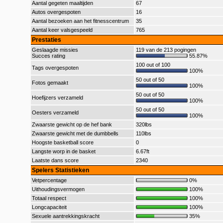
Aantal gegeten maaltijden
67
Autos overgespoten
16
Aantal bezoeken aan het fitnesscentrum
35
Aantal keer valsgespeeld
765
Prestaties
Geslaagde missies
119 van de 213 pogingen
Succes rating
55.87%
100 out of 100
Tags overgespoten
100%
50 out of 50
Fotos gemaakt
100%
50 out of 50
Hoefijzers verzameld
100%
50 out of 50
Oesters verzameld
100%
Zwaarste gewicht op de hef bank
320lbs
Zwaarste gewicht met de dumbbells
110lbs
Hoogste basketball score
0
Langste worp in de basket
6.67ft
Laatste dans score
2340
Spelers Statistieken
Vetpercentage
0%
Uithoudingsvermogen
100%
Totaal respect
100%
Longcapaciteit
100%
Sexuele aantrekkingskracht
35%