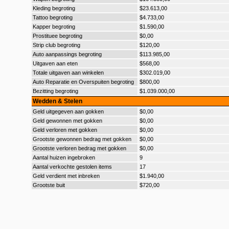
Kleding begroting
$23.613,00
Tattoo begroting
$4.733,00
Kapper begroting
$1.590,00
Prostituee begroting
$0,00
Strip club begroting
$120,00
Auto aanpassings begroting
$113.985,00
Uitgaven aan eten
$568,00
Totale uitgaven aan winkelen
$302.019,00
Auto Reparatie en Overspuiten begroting
$800,00
Bezitting begroting
$1.039.000,00
Wedden & Stelen
Geld uitgegeven aan gokken
$0,00
Geld gewonnen met gokken
$0,00
Geld verloren met gokken
$0,00
Grootste gewonnen bedrag met gokken
$0,00
Grootste verloren bedrag met gokken
$0,00
Aantal huizen ingebroken
9
Aantal verkochte gestolen items
17
Geld verdient met inbreken
$1.940,00
Grootste buit
$720,00