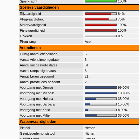
Spierkracht
100%
Spelers vaardigheden
Rijvaardigheid
84%
Vliegvaardigheid
75%
Motorvaardigheid
100%
Fietsvaardigheid
100%
Gokken
0%
Piloot rang
Ace
Vriendinnen
Huidig aantal vriendinnen
6
Aantal vriendinnen gedate
6
Aantal succesvolle dates
31
Aantal rampzalige dates
6
Aantal keren gescoord
21
Aantal prostituees bezocht
2
Voortgang met Denise
99.00%
Voortgang met Michelle
100.00%
Voortgang met Helena
35.00%
Voortgang met Barbara
15.00%
Voortgang met Katie
8.00%
Voortgang met Millie
38.00%
Wapenvaardigheden
Pistool
Hitman
Geluidsgedempt pistool
Hitman