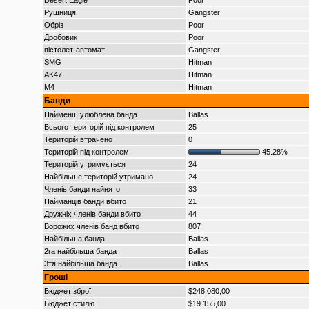
Desert Eagle
Poor
Рушниця
Gangster
Обріз
Poor
Дробовик
Poor
пістолет-автомат
Gangster
SMG
Hitman
AK47
Hitman
M4
Hitman
Банди
Найменш улюблена банда
Ballas
Всього територій під контролем
25
Територій втрачено
0
Територій під контролем
45.28%
Територій утримується
24
Найбільше територій утримано
24
Членів банди найнято
33
Найманців банди вбито
21
Дружніх членів банди вбито
44
Ворожих членів банд вбито
807
Найбільша банда
Ballas
2га найбільша банда
Ballas
3тя найбільша банда
Ballas
Гроші
Бюджет зброї
$248 080,00
Бюджет стилю
$19 155,00