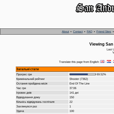
About
•
Contact
•
FAQ
•
Friend Sites
Viewing San 
Last 
V
Translate this page from English:
·
·
Загальні стати
Прогрес гри
69.52%
Кримінальний рейтинг
Shooter (7362)
Остання пройдена місія
End Of The Line
Час гри
37:06
Ігрових днів
141 дні
Відвідування дому
150
Кількісь відвідувань госпіталя
22
Захлинувся раз
1
Удача
100