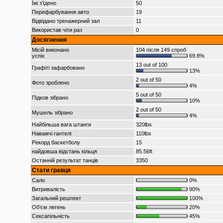
Їжі з’їдено
50
Перефарбування авто
19
Відвідано тренажерний зал
11
Використав чіти раз
0
Досягнення
Місій виконано
104 після 149 спроб
успіх
69.8%
13 out of 100
Графіті зафарбовано
13%
2 out of 50
Фото зроблено
4%
5 out of 50
Підков зібрано
10%
2 out of 50
Мушель зібрано
4%
Найбільша вага штанги
320lbs
Наважчі гантелі
110lbs
Рекорд баскетболу
15
найдовша відстань кільця
85.56ft
Останній результат танців
3350
Стати гравця
Сало
0%
Витривалість
90%
Загальний решпект
100%
Об’єм легень
20%
Сексапільність
45%