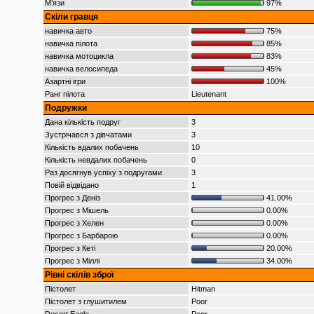
М’язи
97%
Скіли гравця
навичка авто
75%
навичка пілота
85%
навичка мотоцикла
83%
навичка велосипеда
45%
Азартні ігри
100%
Ранг пілота
Lieutenant
Подружки
Дана кількість подруг
3
Зустрічався з дівчатами
3
Кількість вдалих побачень
10
Кількість невдалих побачень
0
Раз досягнув успіху з подругами
3
Повій відвідано
1
Прогрес з Деніз
41.00%
Прогрес з Мішель
0.00%
Прогрес з Хелен
0.00%
Прогрес з Барбарою
0.00%
Прогрес з Кеті
20.00%
Прогрес з Міллі
34.00%
Рівні скілів зброї
Пістолет
Hitman
Пістолет з глушитилем
Poor