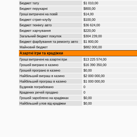
Бюджет тату
$1 010,00
Бюджет перукарні
$800,00
Гроші витрачені на повій
$14,00
Бюджет стрип-клубу
$100,00
Бюджет тюнінгу авто
$36 624,00
Бюджет харчування
$220,00
Загальний бюджет покупок
$304 239,00
Бюджет фарбування та ремонту авто
$1 800,00
Майновий бюджет
$882 000,00
Азартні ігри та крадіжки
Гроші витрачені на азартні ігри
$13 225 574,00
Грошей виграно в казино
$16 390 350,00
Грошей програно в казино
$0,00
Найбільший виграш в казино
$2 000 000,00
Найбільший програш в казино
$1 000 000,00
Будинків пограбовано
0
Крадених речей продано
0
Грошей зароблено на крадіжках
$0,00
Найбільший улов від крадіжки
$0,00