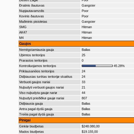
Desert Eagle
Poor
Ðratinis ðautuvas
Gangster
Nupjautavamzdis
Poor
Kovinis ðautuvas
Poor
Maðininis pistoletas
Gangster
SMG
Hitman
AK47
Hitman
M4
Hitman
Gaujos
Nemëgstamiausia gauja
Ballas
Uþimtos teritorijos
25
Prarastos teritorijos
0
Kontroliuojamos teritorijos
45.28%
Priklausanèios teritorijos
24
Didþiausias turëtas teritorijø skaièius
24
Verbuoti gaujos nariai
33
Nuþudyti verbuoti gaujos nariai
21
Viso nuþudyta gaujø nariø
44
Nuþudyti prieðiðkø gaujø nariai
807
Didþiausia gauja
Ballas
Antra pagal dydá gauja
Ballas
Treèia pagal dydá gauja
Ballas
Pinigai
Ginklø biudþetas
$248.080,00
Mados biudþetas
$19.155,00