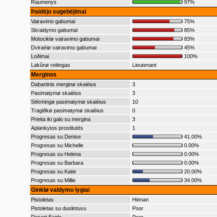
Raumenys
97%
Þaidëjo sugebëjimai
Vairavimo gabumai
75%
Skraidymo gabumai
85%
Motociklø vairavimo gabumai
83%
Dviraèiø vairavimo gabumai
45%
Loðimai
100%
Lakûnø reitingas
Lieutenant
Merginos
Dabartinis merginø skaièius
3
Pasimatymø skaièius
3
Sëkmingø pasimatymø skaièius
10
Tragiðkø pasimatymø skaièius
0
Prieita iki galo su mergina
3
Aplankytos prostitutës
1
Progresas su Denise
41.00%
Progresas su Michelle
0.00%
Progresas su Helena
0.00%
Progresas su Barbara
0.00%
Progresas su Katie
20.00%
Progresas su Millie
34.00%
Ginklø valdymo lygiai
Pistoletas
Hitman
Pistoletas su duslintuvu
Poor