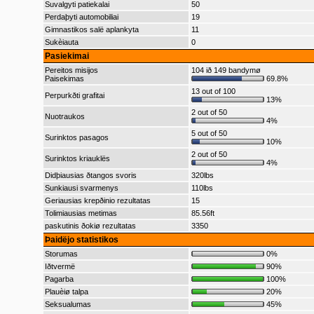
Suvalgyti patiekalai
50
Perdaþyti automobiliai
19
Gimnastikos salë aplankyta
11
Sukèiauta
0
Pasiekimai
Pereitos misijos
104 ið 149 bandymø
Paisekimas
69.8%
13 out of 100
Perpurkðti grafitai
13%
2 out of 50
Nuotraukos
4%
5 out of 50
Surinktos pasagos
10%
2 out of 50
Surinktos kriauklës
4%
Didþiausias ðtangos svoris
320lbs
Sunkiausi svarmenys
110lbs
Geriausias krepðinio rezultatas
15
Tolimiausias metimas
85.56ft
paskutinis ðokiø rezultatas
3350
Þaidëjo statistikos
Storumas
0%
Iðtvermë
90%
Pagarba
100%
Plauèiø talpa
20%
Seksualumas
45%