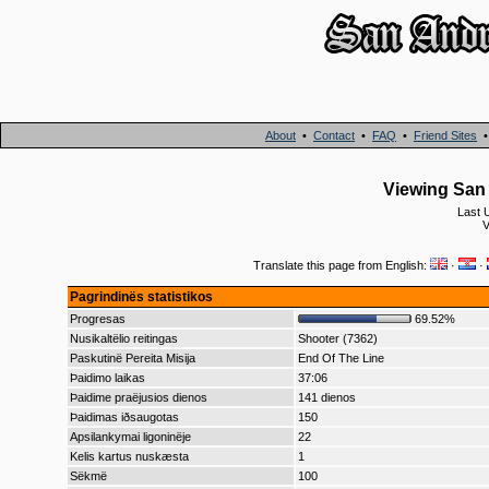
About
•
Contact
•
FAQ
•
Friend Sites
Viewing San 
Last 
V
Translate this page from English:
·
·
Pagrindinës statistikos
Progresas
69.52%
Nusikaltëlio reitingas
Shooter (7362)
Paskutinë Pereita Misija
End Of The Line
Þaidimo laikas
37:06
Þaidime praëjusios dienos
141 dienos
Þaidimas iðsaugotas
150
Apsilankymai ligoninëje
22
Kelis kartus nuskæsta
1
Sëkmë
100