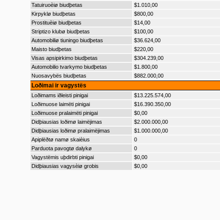
Tatuiruoèiø biudþetas
$1.010,00
Kirpyklø biudþetas
$800,00
Prostituèiø biudþetas
$14,00
Striptizo klubø biudþetas
$100,00
Automobiliø tiuningo biudþetas
$36.624,00
Maisto biudþetas
$220,00
Visas apsipirkimo biudþetas
$304.239,00
Automobilio tvarkymo biudþetas
$1.800,00
Nuosavybës biudþetas
$882.000,00
Loðimai ir vagystës
Loðimams iðleisti pinigai
$13.225.574,00
Loðimuose laimëti pinigai
$16.390.350,00
Loðimuose pralaimëti pinigai
$0,00
Didþiausias loðimø laimëjimas
$2.000.000,00
Didþiausias loðimø pralaimëjimas
$1.000.000,00
Apiplëðtø namø skaièius
0
Parduota pavogtø dalykø
0
Vagystëmis uþdirbti pinigai
$0,00
Didþiausias vagysèiø grobis
$0,00