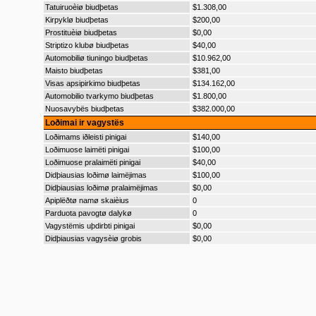
Tatuiruoèiø biudþetas
$1.308,00
Kirpyklø biudþetas
$200,00
Prostituèiø biudþetas
$0,00
Striptizo klubø biudþetas
$40,00
Automobiliø tiuningo biudþetas
$10.962,00
Maisto biudþetas
$381,00
Visas apsipirkimo biudþetas
$134.162,00
Automobilio tvarkymo biudþetas
$1.800,00
Nuosavybës biudþetas
$382.000,00
Loðimai ir vagystës
Loðimams iðleisti pinigai
$140,00
Loðimuose laimëti pinigai
$100,00
Loðimuose pralaimëti pinigai
$40,00
Didþiausias loðimø laimëjimas
$100,00
Didþiausias loðimø pralaimëjimas
$0,00
Apiplëðtø namø skaièius
0
Parduota pavogtø dalykø
0
Vagystëmis uþdirbti pinigai
$0,00
Didþiausias vagysèiø grobis
$0,00