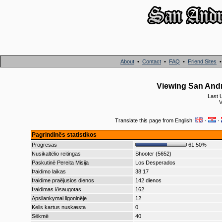
About
•
Contact
•
FAQ
•
Friend Sites
Viewing San Andr
Last 
V
Translate this page from English:
·
·
Pagrindinës statistikos
Progresas
61.50%
Nusikaltëlio reitingas
Shooter (5652)
Paskutinë Pereita Misija
Los Desperados
Þaidimo laikas
38:17
Þaidime praëjusios dienos
142 dienos
Þaidimas iðsaugotas
162
Apsilankymai ligoninëje
12
Kelis kartus nuskæsta
0
Sëkmë
40