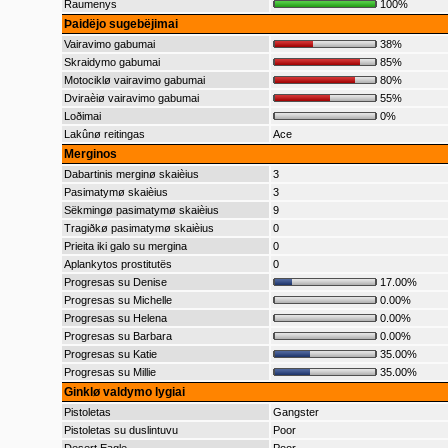
Raumenys
100%
Þaidëjo sugebëjimai
Vairavimo gabumai
38%
Skraidymo gabumai
85%
Motociklø vairavimo gabumai
80%
Dviraèiø vairavimo gabumai
55%
Loðimai
0%
Lakûnø reitingas
Ace
Merginos
Dabartinis merginø skaièius
3
Pasimatymø skaièius
3
Sëkmingø pasimatymø skaièius
9
Tragiðkø pasimatymø skaièius
0
Prieita iki galo su mergina
0
Aplankytos prostitutës
0
Progresas su Denise
17.00%
Progresas su Michelle
0.00%
Progresas su Helena
0.00%
Progresas su Barbara
0.00%
Progresas su Katie
35.00%
Progresas su Millie
35.00%
Ginklø valdymo lygiai
Pistoletas
Gangster
Pistoletas su duslintuvu
Poor