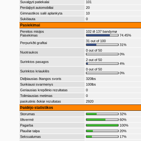
Suvalgyti patiekalai
101
Perdaþyti automobiliai
20
Gimnastikos salë aplankyta
10
Sukèiauta
0
Pasiekimai
Pereitos misijos
102 ið 137 bandymø
Paisekimas
74.45%
31 out of 100
Perpurkðti grafitai
31%
0 out of 50
Nuotraukos
0%
2 out of 50
Surinktos pasagos
4%
0 out of 50
Surinktos kriauklës
0%
Didþiausias ðtangos svoris
320lbs
Sunkiausi svarmenys
100lbs
Geriausias krepðinio rezultatas
0
Tolimiausias metimas
0
paskutinis ðokiø rezultatas
2920
Þaidëjo statistikos
Storumas
32%
Iðtvermë
60%
Pagarba
100%
Plauèiø talpa
20%
Seksualumas
17%