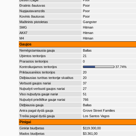
Desert Eagle
Poor
Ðratinis ðautuvas
Poor
Nupjautavamzdis
Poor
Kovinis ðautuvas
Poor
Maðininis pistoletas
Gangster
SMG
Hitman
AK47
Hitman
M4
Hitman
Gaujos
Nemëgstamiausia gauja
Ballas
Uþimtos teritorijos
21
Prarastos teritorijos
0
Kontroliuojamos teritorijos
37.74%
Priklausanèios teritorijos
20
Didþiausias turëtas teritorijø skaièius
20
Verbuoti gaujos nariai
37
Nuþudyti verbuoti gaujos nariai
27
Viso nuþudyta gaujø nariø
51
Nuþudyti prieðiðkø gaujø nariai
766
Didþiausia gauja
Ballas
Antra pagal dydá gauja
Grove Street Families
Treèia pagal dydá gauja
Los Santos Vagos
Pinigai
Ginklø biudþetas
$119.300,00
Mados biudþetas
$3.361,00