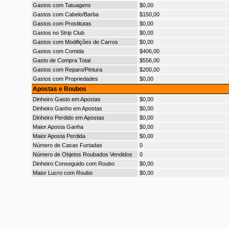
Gastos com Tatuagens
$0,00
Gastos com Cabelo/Barba
$150,00
Gastos com Prostitutas
$0,00
Gastos no Strip Club
$0,00
Gastos com Modifições de Carros
$0,00
Gastos com Comida
$406,00
Gasto de Compra Total
$556,00
Gastos com Reparo/Pintura
$200,00
Gastos com Propriedades
$0,00
Apostas e Roubos
Dinheiro Gasto em Apostas
$0,00
Dinheiro Ganho em Apostas
$0,00
Dinheiro Perdido em Apostas
$0,00
Maior Aposta Ganha
$0,00
Maior Aposta Perdida
$0,00
Número de Casas Furtadas
0
Número de Objetos Roubados Vendidos
0
Dinheiro Conseguido com Roubo
$0,00
Maior Lucro com Roubo
$0,00