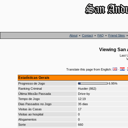
About
•
Contact
•
FAQ
•
Friend Sites
Viewing San 
Last 
V
Translate this page from English:
·
·
Estatísticas Gerais
Progresso de Jogo
6.95%
Ranking Criminal
Hustler (862)
Última Missão Passada
Drive-by
Tempo de Jogo
12:19
Dias Passados no Jogo
35 dias
Visitas às Casas
17
Visitas ao hospital
0
Afogamentos
0
Sorte
660