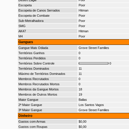
Desert Eagle
Poor
Escopeta
Poor
Escopeta de Canos Serrados
Hitman
Escopeta de Combate
Poor
Sub-Metralhadora
Poor
SMG
Poor
AK47
Hitman
M4
Poor
Gangues
Gangue Mais Odiada
Grove Street Families
Territórios Ganhos
0
Territórios Perdidos
0
Territórios Sobre Controle
0
Territórios Dominados
11
Máximo de Territórios Dominados
11
Membros Recrutados
0
Membros Recrutados Mortos
0
Membros da Gangue Mortos
18
Membros de Outros Mortos
19
Maior Gangue
Ballas
2ª Maior Gangue
Los Santos Vagos
3ª Maior Gangue
Grove Street Families
Dinheiro
Gastos com Armas
$0,00
Gastos com Roupas
$0,00