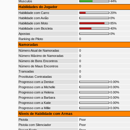
Musculos
44%
Habilidades do Jogador
Habilidade com Carro
20%
Habilidade com Avião
0%
Habilidade com Moto
85%
Habilidade com Bicicleta
40%
Apostas
0%
Ranking de Piloto
0
Namoradas
Número Atual de Namoradas
0
Número Máximo de Namoradas
0
Número de Bons Encontros
0
Número de Maus Encontros
0
Transadas
0
Prostitutas Contratadas
0
Progresso com a Denise
0.00%
Progresso com a Michelle
0.00%
Progresso com a Helena
0.00%
Progresso com a Barbara
0.00%
Progresso com a Katie
0.00%
Progresso com a Millie
0.00%
Níveis de Habilidade com Armas
Pistola
Poor
Pistola com Silenciador
Poor