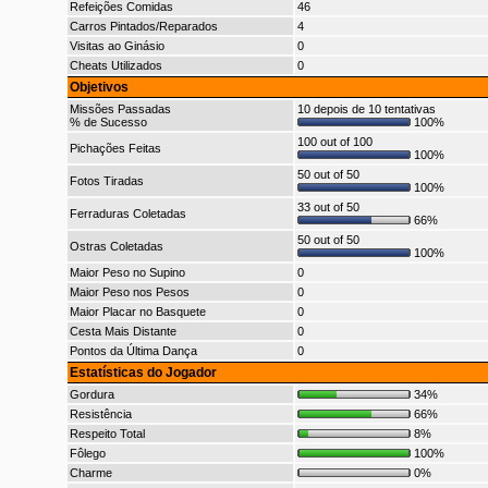
Refeições Comidas
46
Carros Pintados/Reparados
4
Visitas ao Ginásio
0
Cheats Utilizados
0
Objetivos
Missões Passadas
10 depois de 10 tentativas
% de Sucesso
100%
100 out of 100
Pichações Feitas
100%
50 out of 50
Fotos Tiradas
100%
33 out of 50
Ferraduras Coletadas
66%
50 out of 50
Ostras Coletadas
100%
Maior Peso no Supino
0
Maior Peso nos Pesos
0
Maior Placar no Basquete
0
Cesta Mais Distante
0
Pontos da Última Dança
0
Estatísticas do Jogador
Gordura
34%
Resistência
66%
Respeito Total
8%
Fôlego
100%
Charme
0%