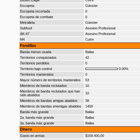
Desert Eagle
Cutre
Escopeta
Gánster
Escopeta recortada
0
Escopeta de combate
0
Metralleta
Gánster
Subfusil
Asesino Profesional
AK-47
Asesino Profesional
M4
Cutre
Pandillas
Banda menos usada
Ballas
Territorios conquistados
42
Territorios perdidos
0
Territorio bajo control
0.00%
Territorios mantenidos
0
Mayor número de territorios mantenidos
53
Miembros de banda reclutados
10
Miembros de banda reclutados que han
10
sido abatidos
Miembros de bandas amigas abatidos
38
Miembros de bandas enemigas abatidos
1459
Banda más grande
Ballas
2a. banda más grande
Ballas
3a. banda más grande
Ballas
Dinero
Gasto en armas
$158.400,00