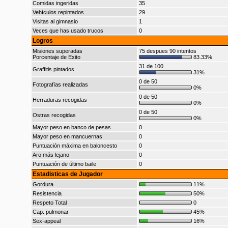
Comidas ingeridas
35
Vehículos repintados
29
Visitas al gimnasio
1
Veces que has usado trucos
0
Logros
Misiones superadas
75 despues 90 intentos
Porcentaje de Exito
83.33%
31 de 100
Graffitis pintados
31%
0 de 50
Fotografías realizadas
0%
0 de 50
Herraduras recogidas
0%
0 de 50
Ostras recogidas
0%
Mayor peso en banco de pesas
0
Mayor peso en mancuernas
0
Puntuación máxima en baloncesto
0
Aro más lejano
0
Puntuación de último baile
0
Estadisticas de Jugador
Gordura
11%
Resistencia
50%
Respeto Total
0
Cap. pulmonar
45%
Sex-appeal
16%