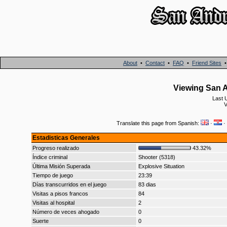
About
•
Contact
•
FAQ
•
Friend Sites
Viewing San A
Last 
V
Translate this page from Spanish:
·
·
Estadisticas Generales
Progreso realizado
43.32%
Índice criminal
Shooter (5318)
Última Misión Superada
Explosive Situation
Tiempo de juego
23:39
Días transcurridos en el juego
83 dias
Visitas a pisos francos
84
Visitas al hospital
2
Número de veces ahogado
0
Suerte
0