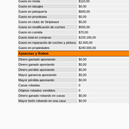
Gasto en moda
$110,00
Gasto en tatuajes
$0,00
Gasto en peluquería
$600,00
Gasto en prostitutas
$0,00
Gasto en clubs de Striptease
$0,00
Gasto en modificación de coches
$500,00
Gasto en comida
$70,00
Gasto total en compras
$159.180,00
Gasto en reparación de coches y pintura
$2.600,00
Gasto en propiedades
$240.000,00
Apuestas y Robos
Dinero gastado apostando
$0,00
Dinero ganado apostando
$0,00
Dinero perdido apostando
$0,00
Mayor ganancia apostando
$0,00
Mayor pérdida apostando
$0,00
Casas robadas
0
Objetos robados vendidos
0
Dinero ganado robando en casas
$0,00
Mayor botín robando en una casa
$0,00