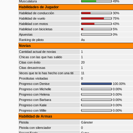
Musculatura
49%
Habilidades de Jugador
Habilidad de conducción
30%
Habilidad de vuelo
75%
Habilidad con motos
43%
Habilidad con bicicletas
5%
Apuestas
0%
Ranking de piloto
As
Novias
Cantidad actual de novias
1
Chicas con las que has salido
1
Citas con éxito
20
Citas desastrosas
1
Veces que te lo has hecho con una titi
11
Prostitutas visitadas
0
Progreso con Denise
100.00%
Progreso con Michelle
0.00%
Progreso con Helena
0.00%
Progreso con Barbara
0.00%
Progreso con Katie
0.00%
Progreso con Millie
0.00%
Habilidad de Armas
Pistola
Gánster
Pistola con silenciador
0