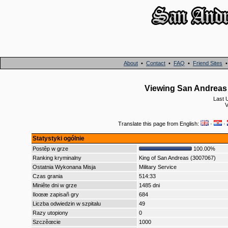
About
•
Contact
•
FAQ
•
Friend Sites
Viewing San Andreas
Last 
V
Translate this page from English:
·
·
Statystyki ogólnie
Postêp w grze
100.00%
Ranking kryminalny
King of San Andreas (3007067)
Ostatnia Wykonana Misja
Military Service
Czas grania
514:33
Miniête dni w grze
1485 dni
Iloœæ zapisañ gry
684
Liczba odwiedzin w szpitalu
49
Razy utopiony
0
Szczêœcie
1000