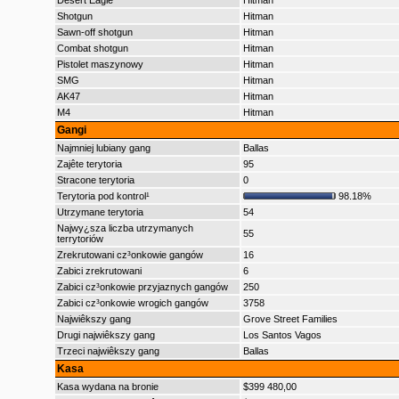
Desert Eagle
Hitman
Shotgun
Hitman
Sawn-off shotgun
Hitman
Combat shotgun
Hitman
Pistolet maszynowy
Hitman
SMG
Hitman
AK47
Hitman
M4
Hitman
Gangi
Najmniej lubiany gang
Ballas
Zajête terytoria
95
Stracone terytoria
0
Terytoria pod kontrol¹
98.18%
Utrzymane terytoria
54
Najwy¿sza liczba utrzymanych
55
terrytoriów
Zrekrutowani cz³onkowie gangów
16
Zabici zrekrutowani
6
Zabici cz³onkowie przyjaznych gangów
250
Zabici cz³onkowie wrogich gangów
3758
Najwiêkszy gang
Grove Street Families
Drugi najwiêkszy gang
Los Santos Vagos
Trzeci najwiêkszy gang
Ballas
Kasa
Kasa wydana na bronie
$399 480,00