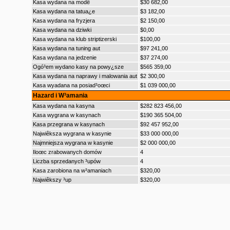
Kasa wydana na modê
$30 682,00
Kasa wydana na tatua¿e
$3 182,00
Kasa wydana na fryzjera
$2 150,00
Kasa wydana na dziwki
$0,00
Kasa wydana na klub striptizerski
$100,00
Kasa wydana na tuning aut
$97 241,00
Kasa wydana na jedzenie
$37 274,00
Ogó³em wydano kasy na powy¿sze
$565 359,00
Kasa wydana na naprawy i malowania aut
$2 300,00
Kasa wyadana na posiad³oœci
$1 039 000,00
Hazard i W³amania
Kasa wydana na kasyna
$282 823 456,00
Kasa wygrana w kasynach
$190 365 504,00
Kasa przegrana w kasynach
$92 457 952,00
Najwiêksza wygrana w kasynie
$33 000 000,00
Najmniejsza wygrana w kasynie
$2 000 000,00
Iloœc zrabowanych domów
4
Liczba sprzedanych ³upów
4
Kasa zarobiona na w³amaniach
$320,00
Najwiêkszy ³up
$320,00