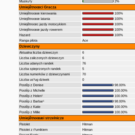
Musku³y
2%
Umiejêtnoœci Gracza
Umiejêtnoœæ kierowania
100%
Umiejêtnoœæ latania
100%
Umiejêtnoœc jazdy motocyklem
100%
Umiejêtnoœæ jazdy rowerem
100%
Hazard
100%
Ranga pilota
Ace
Dziewczyny
Aktualna liczba dziewczyn
6
Liczba zaliczonych dziewczyn
6
Liczba udanych randek
76
Liczba spieprzonych randek
5
Liczba numerków z dziewczynami
70
Liczba us³ug dziwek
0
Postêp z Denise
98.00%
Postêp z Michelle
100.00%
Postêp z Helen¹
100.00%
Postêp z Barbar¹
98.00%
Postêp z Katie
100.00%
Postêp z Millie
100.00%
Umiejêtnoœæi strzelnicze
Pistolet
Hitman
Pistolet z t³umikiem
Hitman