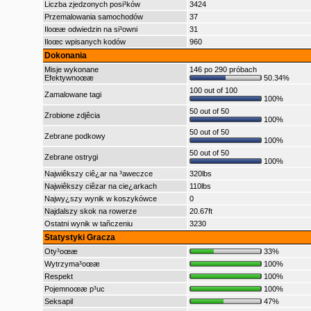
Liczba zjedzonych posi³ków
3424
Przemalowania samochodów
37
Iloœæ odwiedzin na si³owni
31
Iloœc wpisanych kodów
960
Dokonania
Misje wykonane
146 po 290 próbach
Efektywnoœæ
50.34%
100 out of 100
Zamalowane tagi
100%
50 out of 50
Zrobione zdjêcia
100%
50 out of 50
Zebrane podkowy
100%
50 out of 50
Zebrane ostrygi
100%
Najwiêkszy ciê¿ar na ³aweczce
320lbs
Najwiêkszy ciêzar na cie¿arkach
110lbs
Najwy¿szy wynik w koszykówce
0
Najdalszy skok na rowerze
20.67ft
Ostatni wynik w tañczeniu
3230
Statystyki Gracza
Oty³oœæ
33%
Wytrzyma³oœæ
100%
Respekt
100%
Pojemnoœæ p³uc
100%
Seksapil
47%