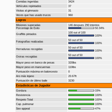
Comidas ingeridas
3424
Vehículos repintados
37
Visitas al gimnasio
31
Veces que has usado trucos
960
Logros
Misiones superadas
146 despues 290 intentos
Porcentaje de Exito
50.34%
100 out of 100
Graffitis pintados
100%
50 out of 50
Fotografías realizadas
100%
50 out of 50
Herraduras recogidas
100%
50 out of 50
Ostras recogidas
100%
Mayor peso en banco de pesas
320lbs
Mayor peso en mancuernas
110lbs
Puntuación máxima en baloncesto
0
Aro más lejano
20.67ft
Puntuación de último baile
3230
Estadisticas de Jugador
Gordura
33%
Resistencia
100%
Respeto Total
100%
Cap. pulmonar
100%
Sex-appeal
47%