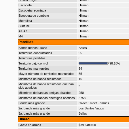
Desert Eagle
Hitman
Escopeta
Hitman
Escopeta recortada
Hitman
Escopeta de combate
Hitman
Metralleta
Hitman
Subfusil
Hitman
AK-47
Hitman
M4
Hitman
Pandillas
Banda menos usada
Ballas
Territorios conquistados
95
Territorios perdidos
0
Territorio bajo control
98.18%
Territorios mantenidos
54
Mayor número de territorios mantenidos
55
Miembros de banda reclutados
16
Miembros de banda reclutados que han
6
sido abatidos
Miembros de bandas amigas abatidos
250
Miembros de bandas enemigas abatidos
3758
Banda más grande
Grove Street Families
2a. banda más grande
Los Santos Vagos
3a. banda más grande
Ballas
Dinero
Gasto en armas
$399.480,00