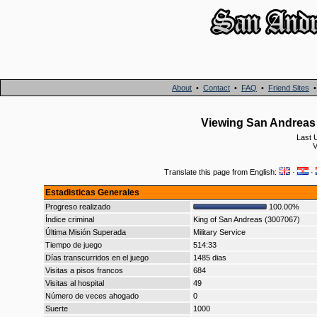
About
•
Contact
•
FAQ
•
Friend Sites
Viewing San Andreas
Last 
V
Translate this page from English:
·
·
Estadisticas Generales
Progreso realizado
100.00%
Índice criminal
King of San Andreas (3007067)
Última Misión Superada
Military Service
Tiempo de juego
514:33
Días transcurridos en el juego
1485 dias
Visitas a pisos francos
684
Visitas al hospital
49
Número de veces ahogado
0
Suerte
1000