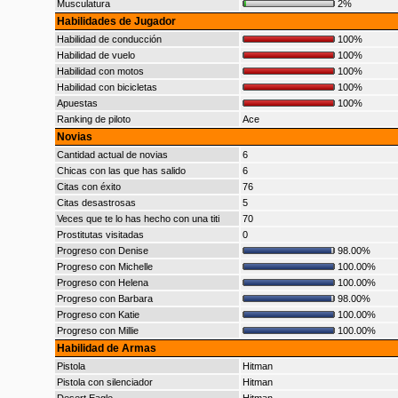
Musculatura
2%
Habilidades de Jugador
Habilidad de conducción
100%
Habilidad de vuelo
100%
Habilidad con motos
100%
Habilidad con bicicletas
100%
Apuestas
100%
Ranking de piloto
Ace
Novias
Cantidad actual de novias
6
Chicas con las que has salido
6
Citas con éxito
76
Citas desastrosas
5
Veces que te lo has hecho con una titi
70
Prostitutas visitadas
0
Progreso con Denise
98.00%
Progreso con Michelle
100.00%
Progreso con Helena
100.00%
Progreso con Barbara
98.00%
Progreso con Katie
100.00%
Progreso con Millie
100.00%
Habilidad de Armas
Pistola
Hitman
Pistola con silenciador
Hitman