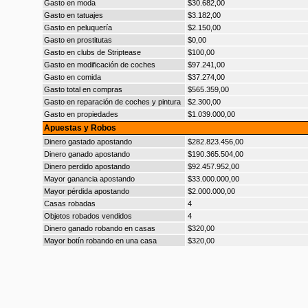
Gasto en moda
$30.682,00
Gasto en tatuajes
$3.182,00
Gasto en peluquería
$2.150,00
Gasto en prostitutas
$0,00
Gasto en clubs de Striptease
$100,00
Gasto en modificación de coches
$97.241,00
Gasto en comida
$37.274,00
Gasto total en compras
$565.359,00
Gasto en reparación de coches y pintura
$2.300,00
Gasto en propiedades
$1.039.000,00
Apuestas y Robos
Dinero gastado apostando
$282.823.456,00
Dinero ganado apostando
$190.365.504,00
Dinero perdido apostando
$92.457.952,00
Mayor ganancia apostando
$33.000.000,00
Mayor pérdida apostando
$2.000.000,00
Casas robadas
4
Objetos robados vendidos
4
Dinero ganado robando en casas
$320,00
Mayor botín robando en una casa
$320,00