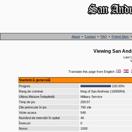
About
•
Contact
•
FAQ
•
Friend Sites
Viewing San Andr
Last 
V
Translate this page from English:
·
·
Statistică generală
Progres
100.00%
Rang de criminal
King of San Andreas (1000054)
Ultima Misiune Îndeplinită
Military Service
Timp de joc
250:57
Zile petrecute în joc
790 zile
Vizite acasa
548
Numărul de internări în spital
46
Înnecuri
0
Noroc
1000