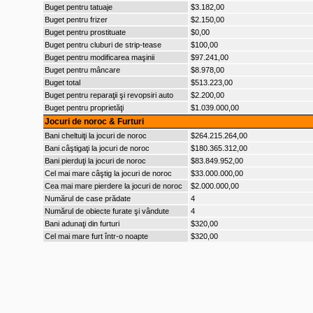
Buget pentru tatuaje
$3.182,00
Buget pentru frizer
$2.150,00
Buget pentru prostituate
$0,00
Buget pentru cluburi de strip-tease
$100,00
Buget pentru modificarea maşinii
$97.241,00
Buget pentru mâncare
$8.978,00
Buget total
$513.223,00
Buget pentru reparaţii şi revopsiri auto
$2.200,00
Buget pentru proprietăţi
$1.039.000,00
Jocuri de noroc & Furturi
Bani cheltuiţi la jocuri de noroc
$264.215.264,00
Bani câştigaţi la jocuri de noroc
$180.365.312,00
Bani pierduţi la jocuri de noroc
$83.849.952,00
Cel mai mare câştig la jocuri de noroc
$33.000.000,00
Cea mai mare pierdere la jocuri de noroc
$2.000.000,00
Numărul de case prădate
4
Numărul de obiecte furate şi vândute
4
Bani adunaţi din furturi
$320,00
Cel mai mare furt într-o noapte
$320,00