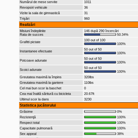
Numărul de mese servite
1011
Revopsiri vehicule
36
Vizite la sala de gimnastică
31
Trişări
960
Realizări
Misiuni îndeplinite
146 după 290 încercări
Rata de succes
50.34%
100 out of 100
Grafitti pictate
100%
50 out of 50
Instantanee efectuate
100%
50 out of 50
Potcoave adunate
100%
50 out of 50
Scoici adunate
100%
Greutatea maximă la împins
320lbs
Greutatea maximă la gantere
110lbs
Cel mai bun scor la baschet
0
Cea mai înaltă săritură cu bicicleta
20.67ft
Ultimul scor la dans
3230
Statistica jucătorului
Grăsime
0%
Rezistenţă
100%
Respect total
100%
Capacitate pulmonară
100%
Sex appeal
38%