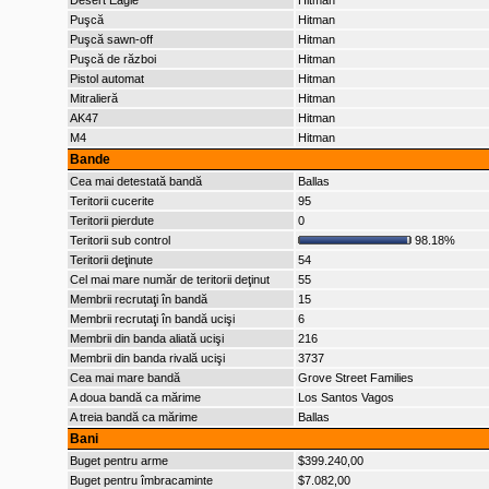
Desert Eagle
Hitman
Puşcă
Hitman
Puşcă sawn-off
Hitman
Puşcă de război
Hitman
Pistol automat
Hitman
Mitralieră
Hitman
AK47
Hitman
M4
Hitman
Bande
Cea mai detestată bandă
Ballas
Teritorii cucerite
95
Teritorii pierdute
0
Teritorii sub control
98.18%
Teritorii deţinute
54
Cel mai mare număr de teritorii deţinut
55
Membrii recrutaţi în bandă
15
Membrii recrutaţi în bandă ucişi
6
Membrii din banda aliată ucişi
216
Membrii din banda rivală ucişi
3737
Cea mai mare bandă
Grove Street Families
A doua bandă ca mărime
Los Santos Vagos
A treia bandă ca mărime
Ballas
Bani
Buget pentru arme
$399.240,00
Buget pentru îmbracaminte
$7.082,00