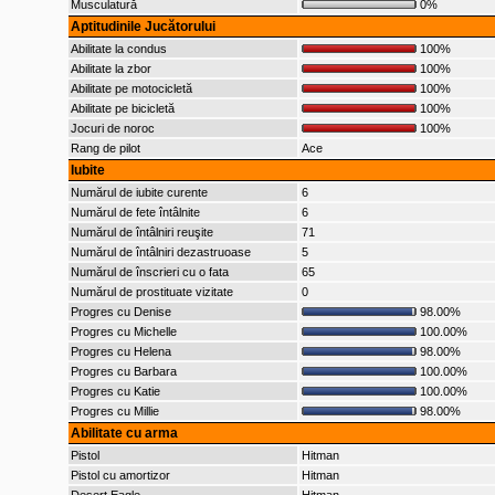
Musculatură
0%
Aptitudinile Jucătorului
Abilitate la condus
100%
Abilitate la zbor
100%
Abilitate pe motocicletă
100%
Abilitate pe bicicletă
100%
Jocuri de noroc
100%
Rang de pilot
Ace
Iubite
Numărul de iubite curente
6
Numărul de fete întâlnite
6
Numărul de întâlniri reuşite
71
Numărul de întâlniri dezastruoase
5
Numărul de înscrieri cu o fata
65
Numărul de prostituate vizitate
0
Progres cu Denise
98.00%
Progres cu Michelle
100.00%
Progres cu Helena
98.00%
Progres cu Barbara
100.00%
Progres cu Katie
100.00%
Progres cu Millie
98.00%
Abilitate cu arma
Pistol
Hitman
Pistol cu amortizor
Hitman