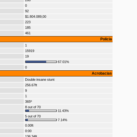
268
0
92
$1.804.089,00
223
185
461
Policia
1
15919
19
67.01%
0
Acrobacias
Double insane stunt
256.67ft
9
1
365º
8 out of 70
11.43%
5 out of 70
7.14%
0.00ft
0:00
136.34ft