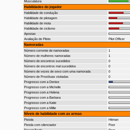
Musculatura
Habilidades do jogador
Habilidade de condução
Habilidade de pilotagem
Habilidade de mota
Habilidade de ciclismo
Apostas
Avaliação de Piloto
Pilot Officer
Namoradas
Número corrente de namoradas
1
Número de mulheres namoradas
1
Número de encontros sucedidos
0
Número de encontros mal sucedidos
0
Número de vezes de sexo com uma namorada
0
Número de Prostítuas visitadas
0
Progresso com a Denise
Progresso com a Michelle
Progresso com a Helena
Progresso com a Barbara
Progresso com a Katie
Progresso com a Millie
Níveis de habilidade com as armas
Pistola
Hitman
Pistola com silenciador
Poor