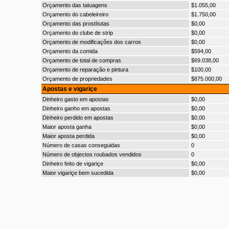
Orçamento das tatuagens
$1.055,00
Orçamento do cabeleireiro
$1.750,00
Orçamento das prostítutas
$0,00
Orçamento do clube de strip
$0,00
Orçamento de modificações dos carros
$0,00
Orçamento da comida
$594,00
Orçamento de total de compras
$69.038,00
Orçamento de reparação e pintura
$100,00
Orçamento de propriedades
$875.000,00
Apostas e vigariçe
Dinheiro gasto em apostas
$0,00
Dinheiro ganho em apostas
$0,00
Dinheiro perdido em apostas
$0,00
Maior aposta ganha
$0,00
Maior aposta perdida
$0,00
Número de casas conseguidas
0
Número de objectos roubados vendidos
0
Dinheiro feito de vigariçe
$0,00
Maior vigariçe bem sucedida
$0,00