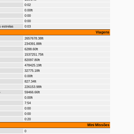
0:02
0.00ft
0:00
0:00
 estrelas
0:03
Viagens
2657678.38ft
234391.88ft
6288.60ft
1537251.75ft
82097.80ft
478425.19ft
32775.18ft
0.00ft
827.34ft
226153.98ft
o
59466.66ft
0.00ft
7:54
0:00
0:00
0:20
Mini Missões
0