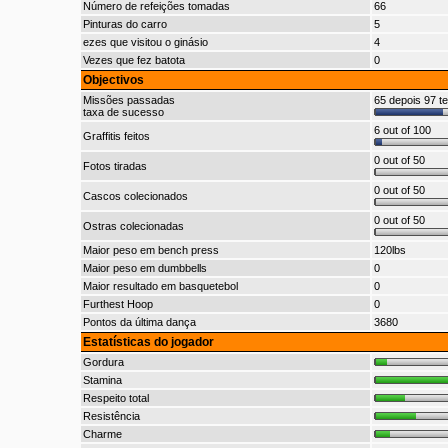
Número de refeições tomadas
66
Pinturas do carro
5
ezes que visitou o ginásio
4
Vezes que fez batota
0
Objectivos
Missões passadas
65 depois 97 te
taxa de sucesso
6 out of 100
Graffitis feitos
0 out of 50
Fotos tiradas
0 out of 50
Cascos colecionados
0 out of 50
Ostras colecionadas
Maior peso em bench press
120lbs
Maior peso em dumbbells
0
Maior resultado em basquetebol
0
Furthest Hoop
0
Pontos da última dança
3680
Estatísticas do jogador
Gordura
Stamina
Respeito total
Resistência
Charme