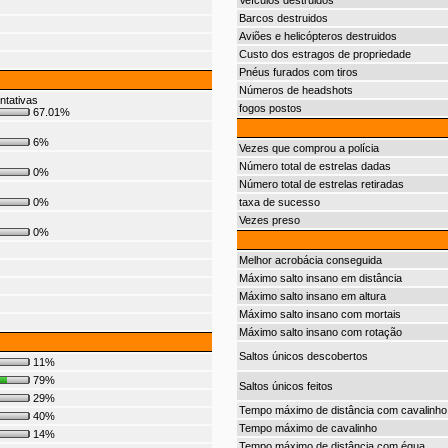
Veículos destruidos
Barcos destruidos
Aviões e helicópteros destruidos
Custo dos estragos de propriedade
Pnéus furados com tiros
Números de headshots
ntativas
fogos postos
67.01%
6%
Vezes que comprou a polícia
Número total de estrelas dadas
0%
Número total de estrelas retiradas
0%
taxa de sucesso
Vezes preso
0%
Melhor acrobácia conseguida
Máximo salto insano em distância
Máximo salto insano em altura
Máximo salto insano com mortais
Máximo salto insano com rotação
Saltos únicos descobertos
11%
79%
Saltos únicos feitos
29%
Tempo máximo de distância com cavalinho
40%
Tempo máximo de cavalinho
14%
Tempo máximo de distância com égua