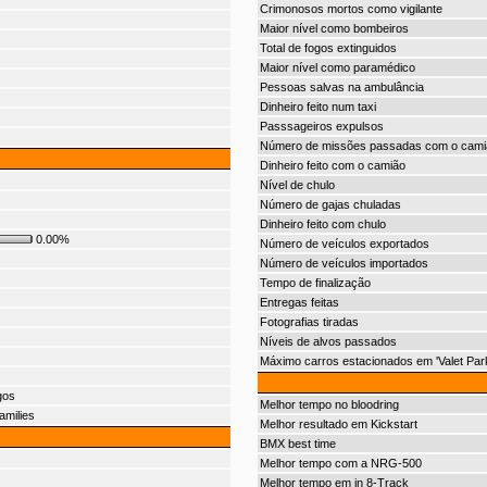
Crimonosos mortos como vigilante
Maior nível como bombeiros
Total de fogos extinguidos
Maior nível como paramédico
Pessoas salvas na ambulância
Dinheiro feito num taxi
Passsageiros expulsos
Número de missões passadas com o cami
Dinheiro feito com o camião
Nível de chulo
Número de gajas chuladas
Dinheiro feito com chulo
0.00%
Número de veículos exportados
Número de veículos importados
Tempo de finalização
Entregas feitas
Fotografias tiradas
Níveis de alvos passados
Máximo carros estacionados em 'Valet Park
gos
Melhor tempo no bloodring
amilies
Melhor resultado em Kickstart
BMX best time
Melhor tempo com a NRG-500
Melhor tempo em in 8-Track