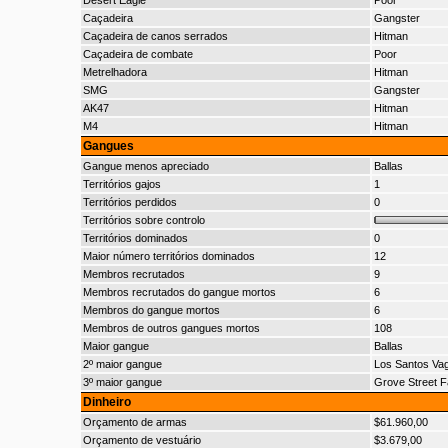
Desert Eagle
Poor
Caçadeira
Gangster
Caçadeira de canos serrados
Hitman
Caçadeira de combate
Poor
Metrelhadora
Hitman
SMG
Gangster
AK47
Hitman
M4
Hitman
Gangues
Gangue menos apreciado
Ballas
Territórios gajos
1
Territórios perdidos
0
Territórios sobre controlo
Territórios dominados
0
Maior número territórios dominados
12
Membros recrutados
9
Membros recrutados do gangue mortos
6
Membros do gangue mortos
6
Membros de outros gangues mortos
108
Maior gangue
Ballas
2º maior gangue
Los Santos Va
3º maior gangue
Grove Street F
Dinheiro
Orçamento de armas
$61.960,00
Orçamento de vestuário
$3.679,00