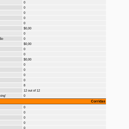
0
0
0
0
0
$0,00
0
ão
0
$0,00
0
0
$0,00
0
0
0
0
8
12 out of 12
ing'
0
Corridas
0
0
0
0
0