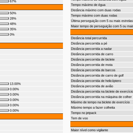
67%
Tempo máximo de égua
Distância máximo com duas rodas
50%
Tempo máximo com duas rodas
28%
Última perseguição com 5 ou mais estrelas
48%
Maior tempo de perseguição com 5 ou mais
35%
0%
Distância total percurrida
Distância percorrida a pé
Distância percorrida a nadar
Distância percorrida de carro
Distância percorrida de biclete
Distância percorrida de mota
Distância percorrida de barcos
Distância percorrida de carro de golf
Distância percorrida de helicóptero
13.00%
Distância percorrida de avião
0.00%
Distância percorrida na biclete de exercíci
0.00%
Distância percorrida na máquina de colher
0.00%
Máximo de tempo na biclete de exercício
0.00%
Máximo tempo a fazer colheita
0.00%
Tempo no jetpack
Tem de voo
Maior nível como vigilante