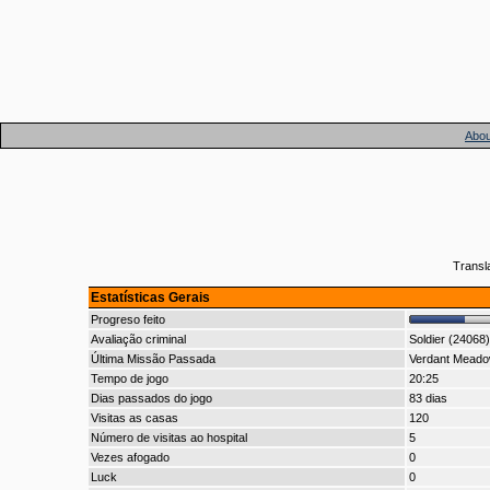
Abou
Transl
Estatísticas Gerais
Progreso feito
Avaliação criminal
Soldier (24068)
Última Missão Passada
Verdant Mead
Tempo de jogo
20:25
Dias passados do jogo
83 dias
Visitas as casas
120
Número de visitas ao hospital
5
Vezes afogado
0
Luck
0