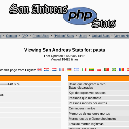
t
•
Contact
•
FAQ
•
Friend Sites
•
"Hidden" Stats
•
Users
•
Upload Stats
•
Version Hi
Viewing San Andreas Stats for: pasta
Last Updated: 06/23/05 14:15
Viewed
18425
times
ate this page from English:
·
·
·
·
·
·
·
·
·
·
·
·
48.66%
Balas que atingiram o alvo
Balas disparadas
Kgs de explosivos usados
ows
Pessoas que mastaste
Pessoas mortas por outros
Criminosos mortos
Membros de gangues mortos
Mortes desde o último checkpoint
Total de mortes legítimas