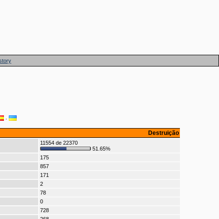
story
·
Destruição
11554 de 22370
51.65%
175
857
171
2
78
0
728