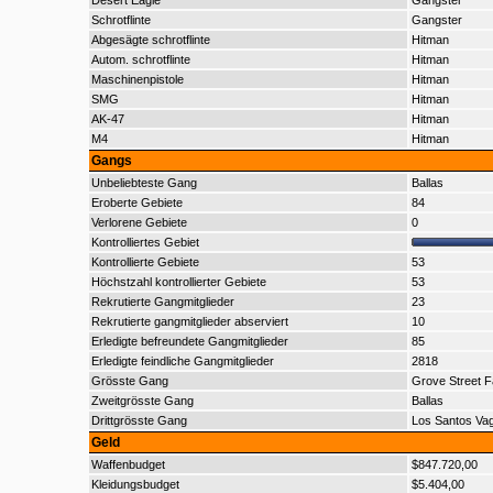
Desert Eagle
Gangster
Schrotflinte
Gangster
Abgesägte schrotflinte
Hitman
Autom. schrotflinte
Hitman
Maschinenpistole
Hitman
SMG
Hitman
AK-47
Hitman
M4
Hitman
Gangs
Unbeliebteste Gang
Ballas
Eroberte Gebiete
84
Verlorene Gebiete
0
Kontrolliertes Gebiet
Kontrollierte Gebiete
53
Höchstzahl kontrollierter Gebiete
53
Rekrutierte Gangmitglieder
23
Rekrutierte gangmitglieder abserviert
10
Erledigte befreundete Gangmitglieder
85
Erledigte feindliche Gangmitglieder
2818
Grösste Gang
Grove Street F
Zweitgrösste Gang
Ballas
Drittgrösste Gang
Los Santos Va
Geld
Waffenbudget
$847.720,00
Kleidungsbudget
$5.404,00