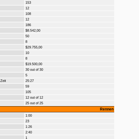
153
12
108
12
186
$8.542,00
50
8
$29.755,00
10
8
$19.500,00
30 out of 30
5
Zeit
25:27
59
105
12 out of 12
25 out of 25
Rennen
1:00
23
1:26
2:40
1