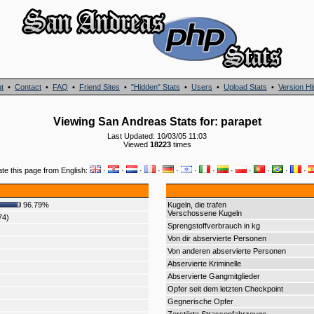
t
•
Contact
•
FAQ
•
Friend Sites
•
"Hidden" Stats
•
Users
•
Upload Stats
•
Version Hi
Viewing San Andreas Stats for: parapet
Last Updated: 10/03/05 11:03
Viewed
18223
times
ate this page from English:
·
·
·
·
·
·
·
·
·
·
·
·
96.79%
Kugeln, die trafen
Verschossene Kugeln
74)
Sprengstoffverbrauch in kg
Von dir abservierte Personen
Von anderen abservierte Personen
Abservierte Kriminelle
Abservierte Gangmitglieder
Opfer seit dem letzten Checkpoint
Gegnerische Opfer