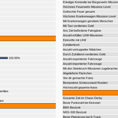
Erledigte Kriminelle bei Bürgerwehr-Mission
Höchstes Feuerwehr-Missions-Level
Gelöschte Feuer gesamt
Höchstes Krankenwagen-Missions-Level
Mit Krankenwagen gerettete Menschen
Mit Taxi verdientes Geld
Ans Ziel beförderte Fahrgäste
Anzahl erfüllter LKW-Missionen
Einkünfte mit LKW
Zuhälterlevel
Anzahl verkuppelter Mädchen
Durch Zuhälterei verdientes Geld
100.00%
Anzahl exportierter Fahrzeuge
Anzahl importierter Fahrzeuge
Mit den Steinbruch-Missionen zugebrachte 
Abgelieferte Päckchen
Von dir gemachte Fotos
Bestandene Schiessstand-Runden
Höchstzahl geparkte Autos
amilies
Gesamte Zeit im Chaos-Derby
gos
Beste Punktzahl bei Kickstart
BMX-Bestzeit
NRG-500 Bestzeit
Beste Platzierung bei 8-Track