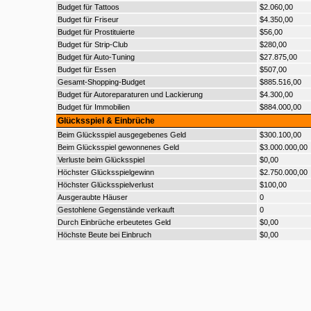
Budget für Tattoos
$2.060,00
Budget für Friseur
$4.350,00
Budget für Prostituierte
$56,00
Budget für Strip-Club
$280,00
Budget für Auto-Tuning
$27.875,00
Budget für Essen
$507,00
Gesamt-Shopping-Budget
$885.516,00
Budget für Autoreparaturen und Lackierung
$4.300,00
Budget für Immobilien
$884.000,00
Glücksspiel & Einbrüche
Beim Glücksspiel ausgegebenes Geld
$300.100,00
Beim Glücksspiel gewonnenes Geld
$3.000.000,00
Verluste beim Glücksspiel
$0,00
Höchster Glücksspielgewinn
$2.750.000,00
Höchster Glücksspielverlust
$100,00
Ausgeraubte Häuser
0
Gestohlene Gegenstände verkauft
0
Durch Einbrüche erbeutetes Geld
$0,00
Höchste Beute bei Einbruch
$0,00