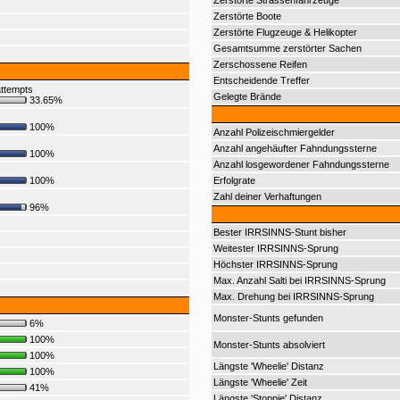
Zerstörte Strassenfahrzeuge
Zerstörte Boote
Zerstörte Flugzeuge & Helikopter
Gesamtsumme zerstörter Sachen
Zerschossene Reifen
Entscheidende Treffer
ttempts
Gelegte Brände
33.65%
100%
Anzahl Polizeischmiergelder
Anzahl angehäufter Fahndungssterne
100%
Anzahl losgewordener Fahndungssterne
100%
Erfolgrate
Zahl deiner Verhaftungen
96%
Bester IRRSINNS-Stunt bisher
Weitester IRRSINNS-Sprung
Höchster IRRSINNS-Sprung
Max. Anzahl Salti bei IRRSINNS-Sprung
Max. Drehung bei IRRSINNS-Sprung
Monster-Stunts gefunden
6%
100%
Monster-Stunts absolviert
100%
Längste 'Wheelie' Distanz
100%
Längste 'Wheelie' Zeit
41%
Längste 'Stoppie' Distanz