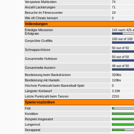
Verspeiste Mahlzeiten
74
Anzahl Lackierungen
71
Besuche im Fitnesscenter
19
Wie oft Cheats benutzt
0
Vollendungen
Erledigte Missionen
143 nach 425 a
Erfolgrate
100 out of 100
Gesprühte Graffitis
50 out of 50
Schnappschüsse
50 out of 50
Gesammelte Hufeisen
48 out of 50
Gesammelte Austern
Bestleistung beim Bankdrücken
320lbs
Bestleistung mit Hanteln
110lbs
Höchste Punktzahl beim Basketball-Spiel
0
Längster Korbwurf
3.33ft
Letzte Punktzahl beim Tanzen
2310
Spielerstatistiken
Fett
Kondition
Respekt insgesamt
Lungenvol.
Sexappeal