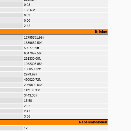
0:03
133.63ft
0:03
0:00
2:42
Erfolge
12795781.99ft
1339652.50ft
59977.89ft
6347997.50ft
261330.00ft
1982303.88ft
135050.22ft
2979.99ft
490020.72ft
2060892.63ft
112133.33ft
3443.33ft
15:50
2:02
2:47
3:56
Nebenmissionen
12