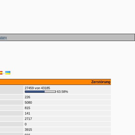
story
·
Zerstörung
27459 von 43185
63.58%
226
5080
815
141
2717
0
3915