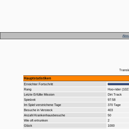
Abou
Transl
Hauptstatistiken
Erreichter Fortschritt
Rang
Hoo-rider (102
Letzte Erfüllte Mission
Dirt Track
Spielzeit
97:58
Im Spiel verstrichene Tage
370 Tage
Besuche in Versteck
403
Anzahl Krankenhausbesuche
50
Wie oft ertrunken
2
Glück
1000