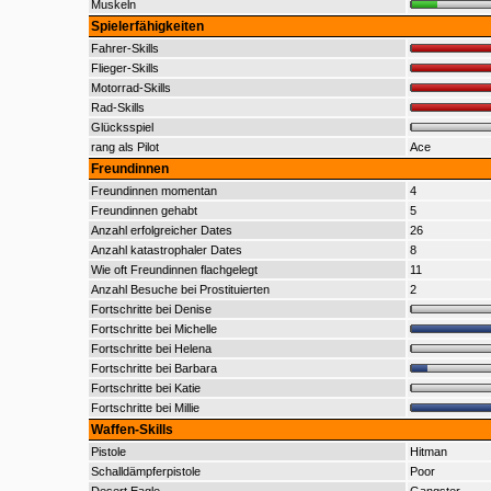
Muskeln
Spielerfähigkeiten
Fahrer-Skills
Flieger-Skills
Motorrad-Skills
Rad-Skills
Glücksspiel
rang als Pilot
Ace
Freundinnen
Freundinnen momentan
4
Freundinnen gehabt
5
Anzahl erfolgreicher Dates
26
Anzahl katastrophaler Dates
8
Wie oft Freundinnen flachgelegt
11
Anzahl Besuche bei Prostituierten
2
Fortschritte bei Denise
Fortschritte bei Michelle
Fortschritte bei Helena
Fortschritte bei Barbara
Fortschritte bei Katie
Fortschritte bei Millie
Waffen-Skills
Pistole
Hitman
Schalldämpferpistole
Poor