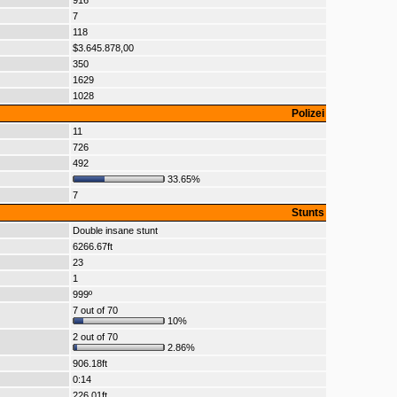
916
7
118
$3.645.878,00
350
1629
1028
Polizei
11
726
492
33.65%
7
Stunts
Double insane stunt
6266.67ft
23
1
999º
7 out of 70
10%
2 out of 70
2.86%
906.18ft
0:14
226.01ft