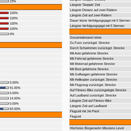
23%
Längste 'Stoppie' Zeit
Längste Distanz auf zwei Rädern
100%
Längste Zeit auf zwei Rädern
100%
Dauer letzte Verfolgungsjagd mit 5 Sternen
100%
Längste Verfolgungsjagd mit 5 Sternen
100%
0%
Gesamtabstand reiste
Zu Fuss zurückgel. Strecke
Durch Schwimmen zurückgel. Strecke
Mit Auto gefahrene Strecke
Mit Fahrrad gefahrene Strecke
Mit Motorrad gefahrene Strecke
Mit Boot gefahrene Strecke
Mit Golfwagen gefahrene Strecke
Mit Helikopter zurückgel. Strecke
0.00%
Mit Flugzeug zurückgel. Strecke
91.00%
Auf Fitness-Bike zurückgelegte Strecke
0.00%
Auf Laufband zurückgel. Strecke
14.00%
Längste Zeit auf Fitness-Bike
0.00%
Längste Zeit auf Laufband
83.00%
Flugzeit mit Jet Pack
Flugzeit
Höchstes Bürgerwehr-Missions-Level