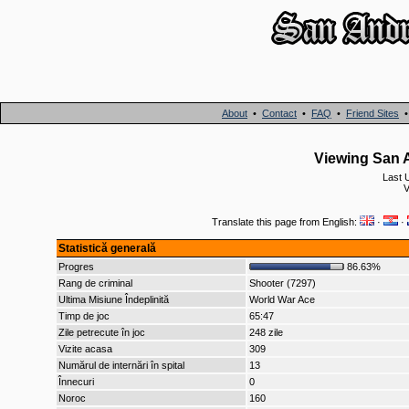
About
•
Contact
•
FAQ
•
Friend Sites
Viewing San A
Last 
V
Translate this page from English:
·
·
Statistică generală
Progres
86.63%
Rang de criminal
Shooter (7297)
Ultima Misiune Îndeplinită
World War Ace
Timp de joc
65:47
Zile petrecute în joc
248 zile
Vizite acasa
309
Numărul de internări în spital
13
Înnecuri
0
Noroc
160