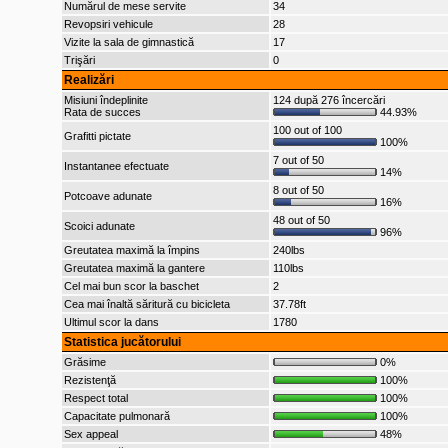
Numărul de mese servite
34
Revopsiri vehicule
28
Vizite la sala de gimnastică
17
Trişări
0
Realizări
Misiuni îndeplinite
124 după 276 încercări
Rata de succes
44.93%
100 out of 100
Grafitti pictate
100%
7 out of 50
Instantanee efectuate
14%
8 out of 50
Potcoave adunate
16%
48 out of 50
Scoici adunate
96%
Greutatea maximă la împins
240lbs
Greutatea maximă la gantere
110lbs
Cel mai bun scor la baschet
2
Cea mai înaltă săritură cu bicicleta
37.78ft
Ultimul scor la dans
1780
Statistica jucătorului
Grăsime
0%
Rezistenţă
100%
Respect total
100%
Capacitate pulmonară
100%
Sex appeal
48%