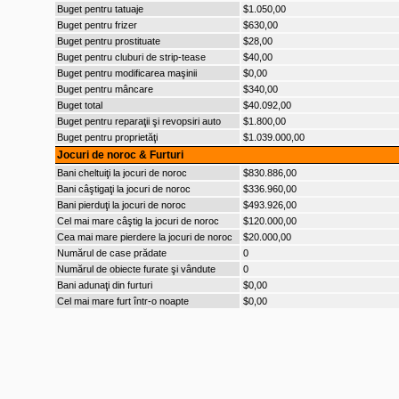
Buget pentru tatuaje
$1.050,00
Buget pentru frizer
$630,00
Buget pentru prostituate
$28,00
Buget pentru cluburi de strip-tease
$40,00
Buget pentru modificarea maşinii
$0,00
Buget pentru mâncare
$340,00
Buget total
$40.092,00
Buget pentru reparaţii şi revopsiri auto
$1.800,00
Buget pentru proprietăţi
$1.039.000,00
Jocuri de noroc & Furturi
Bani cheltuiţi la jocuri de noroc
$830.886,00
Bani câştigaţi la jocuri de noroc
$336.960,00
Bani pierduţi la jocuri de noroc
$493.926,00
Cel mai mare câştig la jocuri de noroc
$120.000,00
Cea mai mare pierdere la jocuri de noroc
$20.000,00
Numărul de case prădate
0
Numărul de obiecte furate şi vândute
0
Bani adunaţi din furturi
$0,00
Cel mai mare furt într-o noapte
$0,00