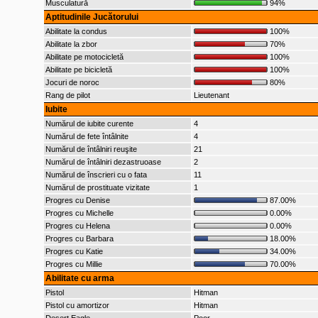
Musculatură
94%
Aptitudinile Jucătorului
Abilitate la condus
100%
Abilitate la zbor
70%
Abilitate pe motocicletă
100%
Abilitate pe bicicletă
100%
Jocuri de noroc
80%
Rang de pilot
Lieutenant
Iubite
Numărul de iubite curente
4
Numărul de fete întâlnite
4
Numărul de întâlniri reuşite
21
Numărul de întâlniri dezastruoase
2
Numărul de înscrieri cu o fata
11
Numărul de prostituate vizitate
1
Progres cu Denise
87.00%
Progres cu Michelle
0.00%
Progres cu Helena
0.00%
Progres cu Barbara
18.00%
Progres cu Katie
34.00%
Progres cu Millie
70.00%
Abilitate cu arma
Pistol
Hitman
Pistol cu amortizor
Hitman