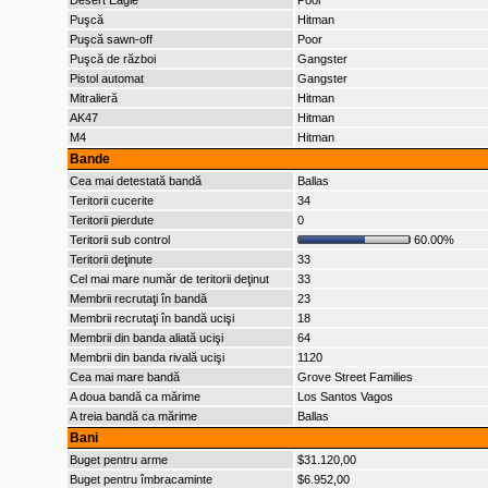
Desert Eagle
Poor
Puşcă
Hitman
Puşcă sawn-off
Poor
Puşcă de război
Gangster
Pistol automat
Gangster
Mitralieră
Hitman
AK47
Hitman
M4
Hitman
Bande
Cea mai detestată bandă
Ballas
Teritorii cucerite
34
Teritorii pierdute
0
Teritorii sub control
60.00%
Teritorii deţinute
33
Cel mai mare număr de teritorii deţinut
33
Membrii recrutaţi în bandă
23
Membrii recrutaţi în bandă ucişi
18
Membrii din banda aliată ucişi
64
Membrii din banda rivală ucişi
1120
Cea mai mare bandă
Grove Street Families
A doua bandă ca mărime
Los Santos Vagos
A treia bandă ca mărime
Ballas
Bani
Buget pentru arme
$31.120,00
Buget pentru îmbracaminte
$6.952,00