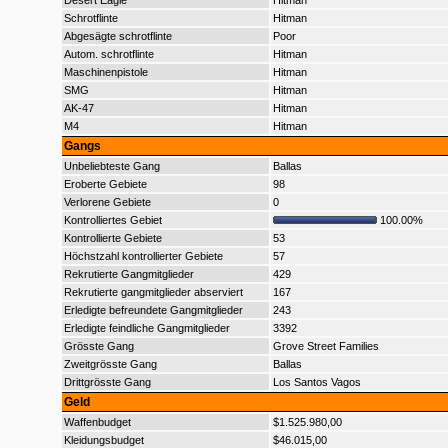
Desert Eagle
Hitman
Schrotflinte
Hitman
Abgesägte schrotflinte
Poor
Autom. schrotflinte
Hitman
Maschinenpistole
Hitman
SMG
Hitman
AK-47
Hitman
M4
Hitman
Gangs
Unbeliebteste Gang
Ballas
Eroberte Gebiete
98
Verlorene Gebiete
0
Kontrolliertes Gebiet
100.00%
Kontrollierte Gebiete
53
Höchstzahl kontrollierter Gebiete
57
Rekrutierte Gangmitglieder
429
Rekrutierte gangmitglieder abserviert
167
Erledigte befreundete Gangmitglieder
243
Erledigte feindliche Gangmitglieder
3392
Grösste Gang
Grove Street Families
Zweitgrösste Gang
Ballas
Drittgrösste Gang
Los Santos Vagos
Geld
Waffenbudget
$1.525.980,00
Kleidungsbudget
$46.015,00