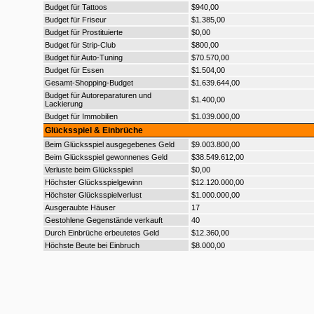
Budget für Tattoos
$940,00
Budget für Friseur
$1.385,00
Budget für Prostituierte
$0,00
Budget für Strip-Club
$800,00
Budget für Auto-Tuning
$70.570,00
Budget für Essen
$1.504,00
Gesamt-Shopping-Budget
$1.639.644,00
Budget für Autoreparaturen und
$1.400,00
Lackierung
Budget für Immobilien
$1.039.000,00
Glücksspiel & Einbrüche
Beim Glücksspiel ausgegebenes Geld
$9.003.800,00
Beim Glücksspiel gewonnenes Geld
$38.549.612,00
Verluste beim Glücksspiel
$0,00
Höchster Glücksspielgewinn
$12.120.000,00
Höchster Glücksspielverlust
$1.000.000,00
Ausgeraubte Häuser
17
Gestohlene Gegenstände verkauft
40
Durch Einbrüche erbeutetes Geld
$12.360,00
Höchste Beute bei Einbruch
$8.000,00