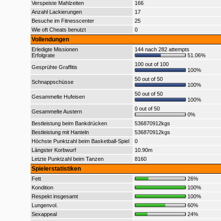
Verspeiste Mahlzeiten
166
Anzahl Lackierungen
17
Besuche im Fitnesscenter
25
Wie oft Cheats benutzt
0
Vollendungen
Erledigte Missionen
144 nach 282 attempts
Erfolgrate
51.06%
100 out of 100
Gesprühte Graffitis
100%
50 out of 50
Schnappschüsse
100%
50 out of 50
Gesammelte Hufeisen
100%
0 out of 50
Gesammelte Austern
0%
Bestleistung beim Bankdrücken
536870912kgs
Bestleistung mit Hanteln
536870912kgs
Höchste Punktzahl beim Basketball-Spiel
0
Längster Korbwurf
10.90m
Letzte Punktzahl beim Tanzen
8160
Spielerstatistiken
Fett
26%
Kondition
100%
Respekt insgesamt
100%
Lungenvol.
60%
Sexappeal
24%