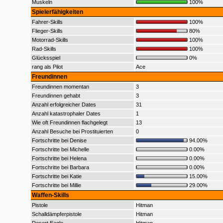
Muskeln
100%
Spielerfähigkeiten
Fahrer-Skills
100%
Flieger-Skills
80%
Motorrad-Skills
100%
Rad-Skills
100%
Glücksspiel
0%
rang als Pilot
Ace
Freundinnen
Freundinnen momentan
3
Freundinnen gehabt
3
Anzahl erfolgreicher Dates
31
Anzahl katastrophaler Dates
1
Wie oft Freundinnen flachgelegt
13
Anzahl Besuche bei Prostituierten
0
Fortschritte bei Denise
94.00%
Fortschritte bei Michelle
0.00%
Fortschritte bei Helena
0.00%
Fortschritte bei Barbara
0.00%
Fortschritte bei Katie
15.00%
Fortschritte bei Millie
29.00%
Waffen-Skills
Pistole
Hitman
Schalldämpferpistole
Hitman