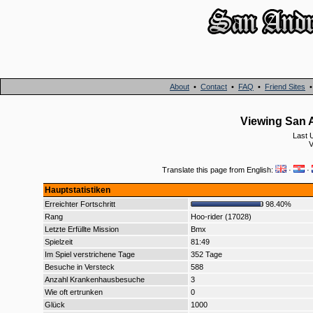
About
•
Contact
•
FAQ
•
Friend Sites
Viewing San A
Last 
V
Translate this page from English:
·
·
Hauptstatistiken
Erreichter Fortschritt
98.40%
Rang
Hoo-rider (17028)
Letzte Erfüllte Mission
Bmx
Spielzeit
81:49
Im Spiel verstrichene Tage
352 Tage
Besuche in Versteck
588
Anzahl Krankenhausbesuche
3
Wie oft ertrunken
0
Glück
1000