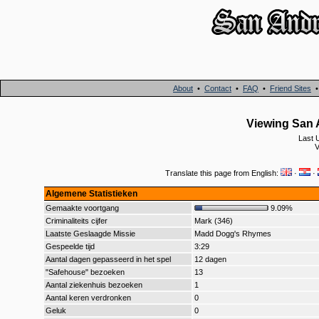
About
•
Contact
•
FAQ
•
Friend Sites
Viewing San A
Last 
V
Translate this page from English:
·
·
Algemene Statistieken
Gemaakte voortgang
9.09%
Criminaliteits cijfer
Mark (346)
Laatste Geslaagde Missie
Madd Dogg's Rhymes
Gespeelde tijd
3:29
Aantal dagen gepasseerd in het spel
12 dagen
"Safehouse" bezoeken
13
Aantal ziekenhuis bezoeken
1
Aantal keren verdronken
0
Geluk
0