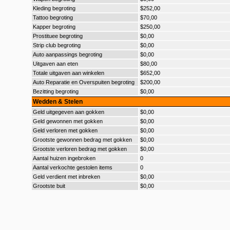
Kleding begroting
$252,00
Tattoo begroting
$70,00
Kapper begroting
$250,00
Prostituee begroting
$0,00
Strip club begroting
$0,00
Auto aanpassings begroting
$0,00
Uitgaven aan eten
$80,00
Totale uitgaven aan winkelen
$652,00
Auto Reparatie en Overspuiten begroting
$200,00
Bezitting begroting
$0,00
Wedden & Stelen
Geld uitgegeven aan gokken
$0,00
Geld gewonnen met gokken
$0,00
Geld verloren met gokken
$0,00
Grootste gewonnen bedrag met gokken
$0,00
Grootste verloren bedrag met gokken
$0,00
Aantal huizen ingebroken
0
Aantal verkochte gestolen items
0
Geld verdient met inbreken
$0,00
Grootste buit
$0,00