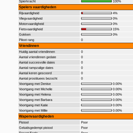
Spierkracht
100%
Spelers vaardigheden
Rijvaardigheid
4%
Vliegvaardigheid
0%
Motorvaardigheid
0%
Fietsvaardigheid
15%
Gokken
0%
Piloot rang
0
Vriendinnen
Huidig aantal vriendinnen
0
Aantal vriendinnen gedate
0
Aantal succesvolle dates
0
Aantal rampzalige dates
0
Aantal keren gescoord
0
Aantal prostituees bezocht
0
Voortgang met Denise
0.00%
Voortgang met Michelle
0.00%
Voortgang met Helena
0.00%
Voortgang met Barbara
0.00%
Voortgang met Katie
0.00%
Voortgang met Millie
0.00%
Wapenvaardigheden
Pistool
Poor
Geluidsgedempt pistool
Poor