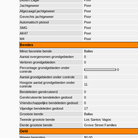
Desert Eagle
Poor
Jachtgeweer
Poor
Afgezaagd jachtgeweer
Poor
Gevechts jachtgeweer
Poor
Automatisch pistool
Poor
SMG
Poor
AK47
Poor
M4
Poor
Bendes
Minst favoriete bende
Ballas
Aantal overgenomen grondgebieden
0
Verloren grondgebieden
0
Percentage grondgebieden onder
0
controle
Aantal grondgebieden onder controle
11
Hoogste aantal grondgebieden onder
11
controle
Bendeleden gerekruteerd
0
Gerekruteerde bendeleden gedood
0
Vriendschappelijke bendeleden gedood
0
Vijandige bendeleden gedood
17
Grootste bende
Ballas
Tweede grootste bende
Los Santos Vagos
Derde grootste bende
Grove Street Families
Geld
Wapen begroting
$0,00