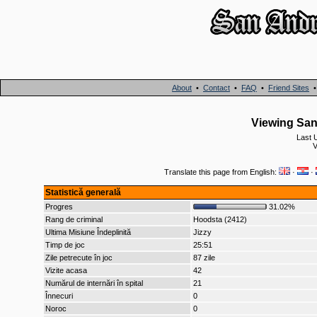
About
•
Contact
•
FAQ
•
Friend Sites
Viewing San 
Last 
V
Translate this page from English:
·
·
Statistică generală
Progres
31.02%
Rang de criminal
Hoodsta (2412)
Ultima Misiune Îndeplinită
Jizzy
Timp de joc
25:51
Zile petrecute în joc
87 zile
Vizite acasa
42
Numărul de internări în spital
21
Înnecuri
0
Noroc
0