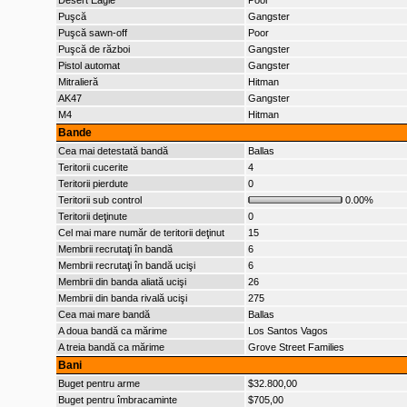
Desert Eagle
Poor
Puşcă
Gangster
Puşcă sawn-off
Poor
Puşcă de război
Gangster
Pistol automat
Gangster
Mitralieră
Hitman
AK47
Gangster
M4
Hitman
Bande
Cea mai detestată bandă
Ballas
Teritorii cucerite
4
Teritorii pierdute
0
Teritorii sub control
0.00%
Teritorii deţinute
0
Cel mai mare număr de teritorii deţinut
15
Membrii recrutaţi în bandă
6
Membrii recrutaţi în bandă ucişi
6
Membrii din banda aliată ucişi
26
Membrii din banda rivală ucişi
275
Cea mai mare bandă
Ballas
A doua bandă ca mărime
Los Santos Vagos
A treia bandă ca mărime
Grove Street Families
Bani
Buget pentru arme
$32.800,00
Buget pentru îmbracaminte
$705,00