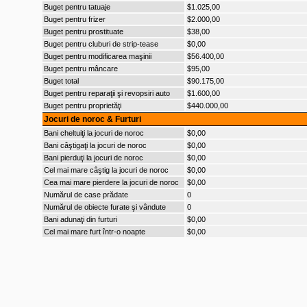
Buget pentru tatuaje
$1.025,00
Buget pentru frizer
$2.000,00
Buget pentru prostituate
$38,00
Buget pentru cluburi de strip-tease
$0,00
Buget pentru modificarea maşinii
$56.400,00
Buget pentru mâncare
$95,00
Buget total
$90.175,00
Buget pentru reparaţii şi revopsiri auto
$1.600,00
Buget pentru proprietăţi
$440.000,00
Jocuri de noroc & Furturi
Bani cheltuiţi la jocuri de noroc
$0,00
Bani câştigaţi la jocuri de noroc
$0,00
Bani pierduţi la jocuri de noroc
$0,00
Cel mai mare câştig la jocuri de noroc
$0,00
Cea mai mare pierdere la jocuri de noroc
$0,00
Numărul de case prădate
0
Numărul de obiecte furate şi vândute
0
Bani adunaţi din furturi
$0,00
Cel mai mare furt într-o noapte
$0,00