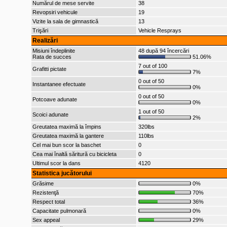
Numărul de mese servite
38
Revopsiri vehicule
19
Vizite la sala de gimnastică
13
Trişări
Vehicle Resprays
Realizări
Misiuni îndeplinite
48 după 94 încercări
Rata de succes
51.06%
7 out of 100
Grafitti pictate
7%
0 out of 50
Instantanee efectuate
0%
0 out of 50
Potcoave adunate
0%
1 out of 50
Scoici adunate
2%
Greutatea maximă la împins
320lbs
Greutatea maximă la gantere
110lbs
Cel mai bun scor la baschet
0
Cea mai înaltă săritură cu bicicleta
0
Ultimul scor la dans
4120
Statistica jucătorului
Grăsime
0%
Rezistenţă
70%
Respect total
36%
Capacitate pulmonară
0%
Sex appeal
29%