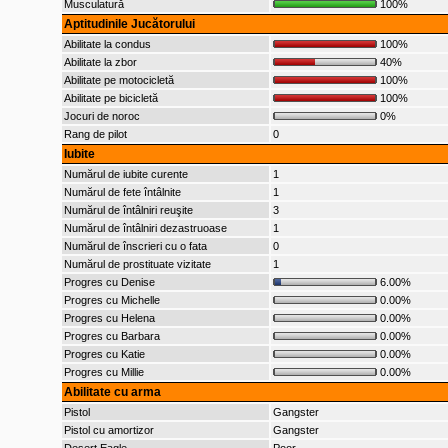
Musculatură
100%
Aptitudinile Jucătorului
Abilitate la condus
100%
Abilitate la zbor
40%
Abilitate pe motocicletă
100%
Abilitate pe bicicletă
100%
Jocuri de noroc
0%
Rang de pilot
0
Iubite
Numărul de iubite curente
1
Numărul de fete întâlnite
1
Numărul de întâlniri reuşite
3
Numărul de întâlniri dezastruoase
1
Numărul de înscrieri cu o fata
0
Numărul de prostituate vizitate
1
Progres cu Denise
6.00%
Progres cu Michelle
0.00%
Progres cu Helena
0.00%
Progres cu Barbara
0.00%
Progres cu Katie
0.00%
Progres cu Millie
0.00%
Abilitate cu arma
Pistol
Gangster
Pistol cu amortizor
Gangster